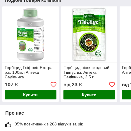
Подібні товари компанії
Гербіцид Гліфовіт Екстра
Гербіцид післясходовий
Герб
р.к. 100мл Аптека
Тівітус в.г. Аптека
Апте
Садівника
Садівника, 2,5 г
107
23
₴
від
₴
від
Купити
Купити
Про нас
95% позитивних з 268 відгуків за рік