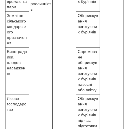
врожаю та
х бур'янів
рослинніст
пари
ь
Землі не
Обприскув
сільського
ання
сподарськ
вегетуючи
ого
х бур'янів
призначен
ня
Виноградн
Спрямова
ики,
не
плодові
обприскув
насаджен
ання
ня
вегетуючи
х бур'янів
навесні
або влітку
Лісове
Обприскув
господарс
ання
тво
вегетуючи
х бур'янів
під час
підготовки