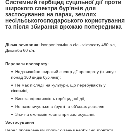
Системний гербіцид суцільної дії проти
широкого спектра бур'янів для
застосування на парах, землях
несільськогосподарського користування
та після збирання врожаю попередника
Діюча речовина:
Ізопропіламінна сіль гліфосату 480 г/л,
Дикамба 60 г/л.
Переваги препарату:
Надзвичайно широкий спектр дії препарату (знищує
понад 300 видів бур'янів);
Не має післядії на культури, що перебувають у
сівозміні;
Висока ефективність гербіцидної дії;
Не накопичується в ґрунті та об'єктах довкілля;
Значна економія коштів при застосуванні.
Застосування
Перед проведенням обприскування необхідно збовтати