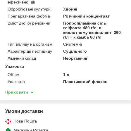
ефективної дії
Оброблювані культури.
Хвойні
Препаративна форма
Розчинний концентрат
Вміст діючої речовини
Ізопропіламінна сіль
гліфоата 480 г/л, в
кислотному еквіваленті 360
г/л + кікамба 60 г/л
Тип впливу на організм
Системні
Характер дії пестициду
Суцільного
Хімічний склад
Неорганічні
Упаковка
Об`єм
1 л
Упаковка
Пластиковий флакон
Приховати
Умови доставки
Нова Пошта
Магазини Rozetka