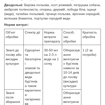
Дводольні:
Берізка польова, осот рожевий, петрушка собача,
амброзія полінолиста, спориш, деревій, лобода біла, іщиця
(види), талабан польовий, гірчиця польова, зірочник середній,
волошка блакитна, портулак городній види.
Норми витрат:
Об'єкт
Спектр дії
Норма
Спосіб,
Кратність
обробки
витрати
час
обробок
препарату
обробки
Землі до
Однорічні
30-50 мл
Обприскув
1 (2 за
посіву або
та
на 2-3 л
ання
потреби)
висадки
багаторічн
води на 1
вегетуючи
культури
і
сотку
х бур'янів
злакові та
навесні за
дводольні
10-14 днів
види
до посіву
бур'янів,
(висадки)
а також
культури
карантинн
Землі
Обприскув
а
після
ання
чагарнико
збирання
вегетуючи
ва