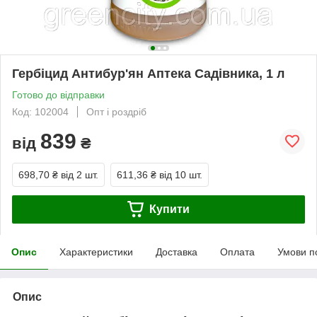
Гербіцид Антибур'ян Аптека Садівника, 1 л
Готово до відправки
Код: 102004
Опт і роздріб
839
від
₴
698,70 ₴
від 2 шт.
611,36 ₴
від 10 шт.
Купити
Опис
Характеристики
Доставка
Оплата
Умови п
Опис