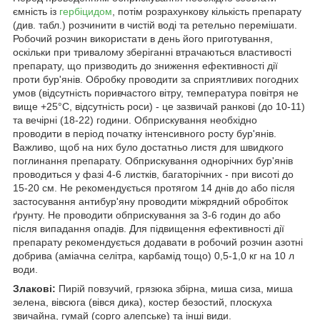
ємність із
гербіцидом
, потім розрахункову кількість препарату
(див. табл.) розчинити в чистій воді та ретельно перемішати.
Робочий розчин використати в день його приготування,
оскільки при тривалому зберіганні втрачаються властивості
препарату, що призводить до зниження ефективності дії
проти бур'янів. Обробку проводити за сприятливих погодних
умов (відсутність поривчастого вітру, температура повітря не
вище +25°С, відсутність роси) - це зазвичай ранкові (до 10-11)
та вечірні (18-22) години. Обприскування необхідно
проводити в період початку інтенсивного росту бур'янів.
Важливо, щоб на них було достатньо листя для швидкого
поглинання препарату. Обприскування однорічних бур'янів
проводиться у фазі 4-6 листків, багаторічних - при висоті до
15-20 см. Не рекомендується протягом 14 днів до або після
застосування антибур'яну проводити міжрядний обробіток
ґрунту. Не проводити обприскування за 3-6 годин до або
після випадання опадів. Для підвищення ефективності дії
препарату рекомендується додавати в робочий розчин азотні
добрива (аміачна селітра, карбамід тощо) 0,5-1,0 кг на 10 л
води.
Злакові:
Пирій повзучий, грязюка збірна, миша сиза, миша
зелена, вівсюга (вівся дика), костер безостий, плоскуха
звичайна, гумай (сорго алепське) та інші види.