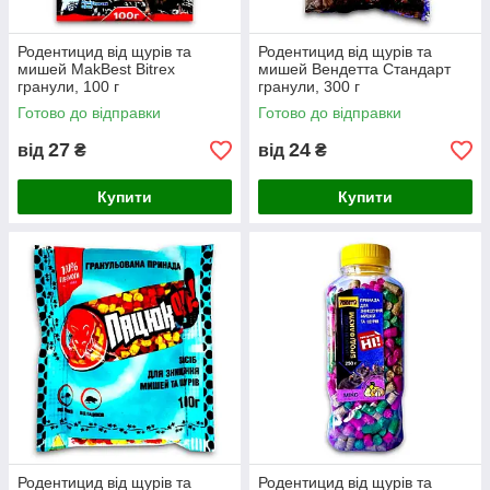
Родентицид від щурів та
Родентицид від щурів та
мишей MakBest Bitrex
мишей Вендетта Стандарт
гранули, 100 г
гранули, 300 г
Готово до відправки
Готово до відправки
27
24
від
₴
від
₴
Купити
Купити
Родентицид від щурів та
Родентицид від щурів та