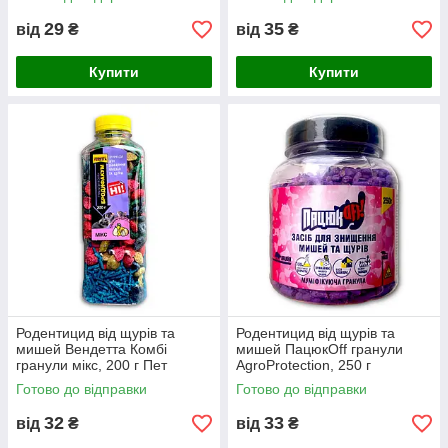
29
35
від
₴
від
₴
Купити
Купити
Родентицид від щурів та
Родентицид від щурів та
мишей Вендетта Комбі
мишей ПацюкOff гранули
гранули мікс, 200 г Пет
AgroProtection, 250 г
Готово до відправки
Готово до відправки
32
33
від
₴
від
₴