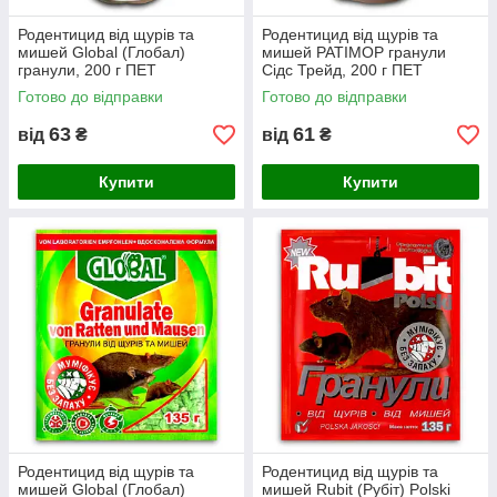
Родентицид від щурів та
Родентицид від щурів та
мишей Global (Глобал)
мишей РАТІМОР гранули
гранули, 200 г ПЕТ
Сідс Трейд, 200 г ПЕТ
Готово до відправки
Готово до відправки
63
61
від
₴
від
₴
Купити
Купити
Родентицид від щурів та
Родентицид від щурів та
мишей Global (Глобал)
мишей Rubit (Рубіт) Polski