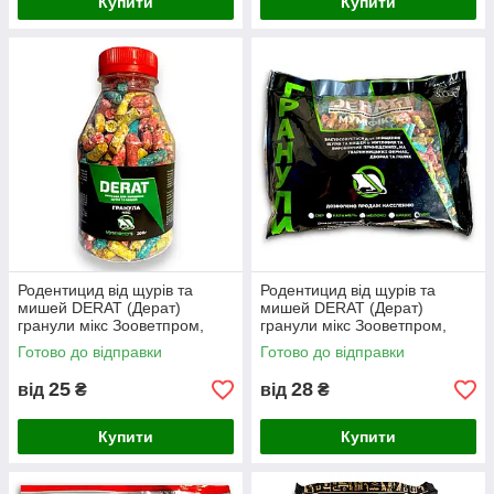
Купити
Купити
Родентицид від щурів та
Родентицид від щурів та
мишей DERAT (Дерат)
мишей DERAT (Дерат)
гранули мікс Зооветпром,
гранули мікс Зооветпром,
200 г
500 г
Готово до відправки
Готово до відправки
25
28
від
₴
від
₴
Купити
Купити