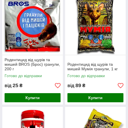
Родентицид від щурів та
мишей BROS (Брос) гранули,
Родентицид від щурів та
200 г
мишей Мумія гранули, 1 кг
Готово до відправки
Готово до відправки
25
89
від
₴
від
₴
Купити
Купити