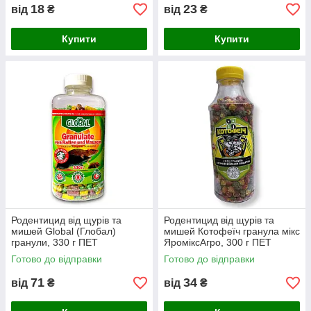
18
23
від
₴
від
₴
Купити
Купити
Родентицид від щурів та
Родентицид від щурів та
мишей Global (Глобал)
мишей Котофеїч гранула мікс
гранули, 330 г ПЕТ
ЯроміксАгро, 300 г ПЕТ
Готово до відправки
Готово до відправки
71
34
від
₴
від
₴