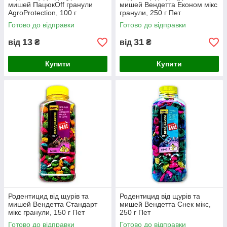
мишей ПацюкOff гранули
мишей Вендетта Економ мікс
AgroProtection, 100 г
гранули, 250 г Пет
Готово до відправки
Готово до відправки
13
31
від
₴
від
₴
Купити
Купити
Родентицид від щурів та
Родентицид від щурів та
мишей Вендетта Стандарт
мишей Вендетта Снек мікс,
мікс гранули, 150 г Пет
250 г Пет
Готово до відправки
Готово до відправки