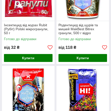
Інсектицид від мурах Rubit
Родентицид від щурів та
(Рубіт) Polski мікрогранули,
мишей MakBest Bitrex
50 г
гранули, 500 г відро
Готово до відправки
Готово до відправки
32
118
від
₴
від
₴
Купити
Купити