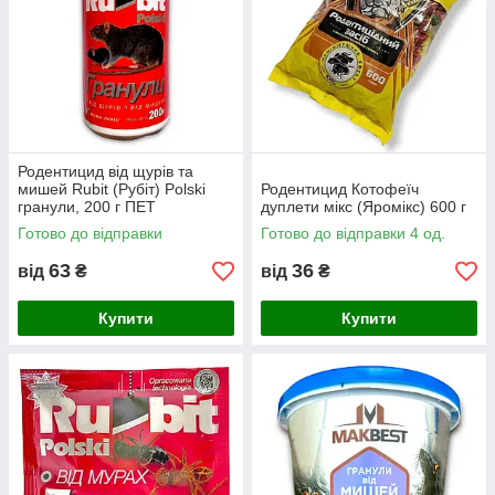
Родентицид від щурів та
мишей Rubit (Рубіт) Polski
Родентицид Котофеїч
гранули, 200 г ПЕТ
дуплети мікс (Яромікс) 600 г
Готово до відправки
Готово до відправки 4 од.
63
36
від
₴
від
₴
Купити
Купити