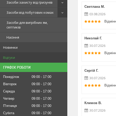
Засоби захисту від гризунів
Светлана М.
Засоби від побутових комах
03.08.2026
Відмін
Засоби для вигрібних ям,
септиків
Насіння
Николай Г.
30.07.2026
Новинки
Відмін
Відгуки
ГРАФІК РОБОТИ
Сергій Г.
Понеділок
09:00
17:00
30.07.2026
Вівторок
09:00
17:00
Відмін
Середа
09:00
17:00
Четвер
09:00
17:00
Климов В.
Пʼятниця
09:00
17:00
30.07.2026
Субота
09:00
17:00