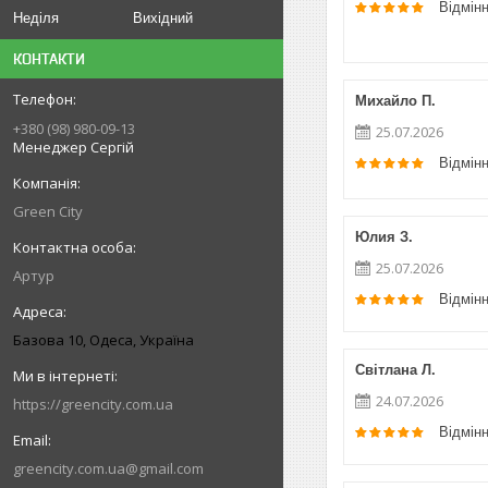
Відмін
Неділя
Вихідний
КОНТАКТИ
Михайло П.
+380 (98) 980-09-13
25.07.2026
Менеджер Сергій
Відмін
Green City
Юлия З.
25.07.2026
Артур
Відмін
Базова 10, Одеса, Україна
Світлана Л.
24.07.2026
https://greencity.com.ua
Відмін
greencity.com.ua@gmail.com