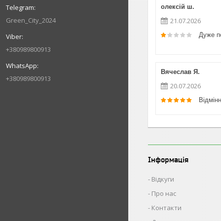
олексій ш.
Green_City_2024
21.07.2026
Дуже п
+380989800913
Вячеслав Я.
+380989800913
20.07.2026
Відмін
Інформація
Відкуги
Про нас
Контакти