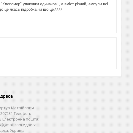
Клопомор" упаковки одинакові , а вміст різний, ампули всі
І що це якась підробка,чи що це????
адреса
Артур Матвійович
207231 Телефон:
3 Електронна пошта:
28@gmail.com Адреса:
деса, Україна