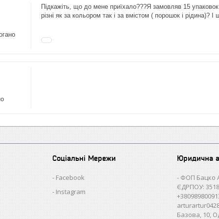
Підкажіть, що до мене приїхало???Я замовляв 15 упаковок "
різні як за кольором так і за вмістом ( порошок і рідина)? 
огано
но
Соціальні Мережи
Юридична 
Facebook
ФОП Бацко 
ЄДРПОУ: 3518
Instagram
+38098980091
arturartur04
Базова, 10, О