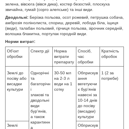
зелена, вівсюга (вівся дика), костер безостий, плоскуха
звичайна, гумай (сорго алепське) та інші види.
Дводольні:
Берізка польова, осот рожевий, петрушка собача,
амброзія полінолиста, спориш, деревій, лобода біла, іщиця
(види), талабан польовий, гірчиця польова, зірочник середній,
волошка блакитна, портулак городній види.
Норми витрат:
Об'єкт
Спектр дії
Норма
Спосіб,
Кратність
обробки
витрати
час
обробок
препарату
обробки
Землі до
Однорічні
30-50 мл
Обприскув
1 (2 за
посіву або
та
на 2-3 л
ання
потреби)
висадки
багаторічн
води на 1
вегетуючи
культури
і
сотку
х бур'янів
злакові та
навесні за
дводольні
10-14 днів
види
до посіву
бур'янів,
(висадки)
а також
культури
карантинн
Землі
Обприскув
а