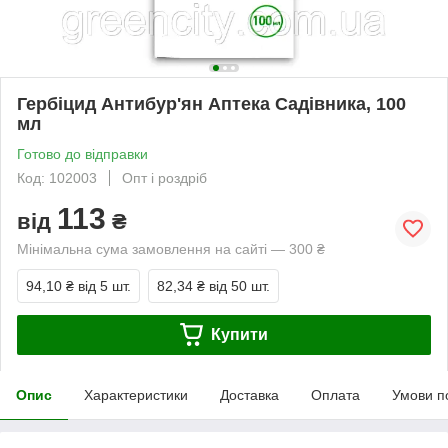
Гербіцид Антибур'ян Аптека Садівника, 100
мл
Готово до відправки
Код: 102003
Опт і роздріб
113
від
₴
Мінімальна сума замовлення на сайті — 300 ₴
94,10 ₴
від 5 шт.
82,34 ₴
від 50 шт.
Купити
Опис
Характеристики
Доставка
Оплата
Умови п