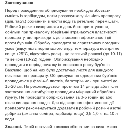
Застосування
Перед проведенням обприскування необхідно збовтати
ємність із гербіцидом, потім розрахункову кількість препарату
(див. табл.) розчинити в чистій воді та ретельно перемішати.
Робочий розчин використати в день його приготування,
оскільки при тривалому зберіганні втрачаються властивості
препарату, що призводить до зниження ефективності дії
проти бур'янів. Обробку проводити за сприятливих погодних
умов (відсутність поривчастого вітру, температура повітря не
вище +25°С, відсутність роси) - це зазвичай ранкові (до 10-11)
та вечірні (18-22) години. Обприскування необхідно
проводити в період початку інтенсивного росту бур'янів.
Важливо, щоб на них було достатньо листя для швидкого
поглинання препарату. Обприскування однорічних бур'янів
проводиться у фазі 4-6 листків, багаторічних - при висоті до
15-20 см. Не рекомендується протягом 14 днів до або після
застосування антибур'яну проводити міжрядний обробіток
ґрунту. Не проводити обприскування за 3-6 годин до або
після випадання опадів. Для підвищення ефективності дії
препарату рекомендується додавати в робочий розчин азотні
добрива (аміачна селітра, карбамід тощо) 0,5-1,0 кг на 10 л
води.
Злакові:
Пирій повзучий, грязюка збірна, миша сиза, миша