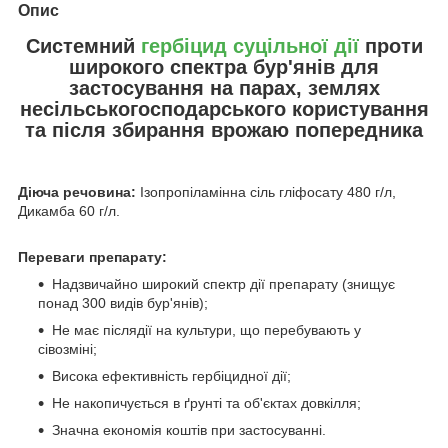
Опис
Системний
гербіцид
суцільної дії
проти
широкого спектра бур'янів для
застосування на парах, землях
несільськогосподарського користування
та після збирання врожаю попередника
Діюча речовина:
Ізопропіламінна сіль гліфосату 480 г/л,
Дикамба 60 г/л.
Переваги препарату:
Надзвичайно широкий спектр дії препарату (знищує
понад 300 видів бур'янів);
Не має післядії на культури, що перебувають у
сівозміні;
Висока ефективність гербіцидної дії;
Не накопичується в ґрунті та об'єктах довкілля;
Значна економія коштів при застосуванні.