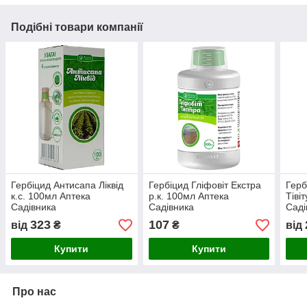
Подібні товари компанії
Гербіцид Антисапа Ліквід
Гербіцид Гліфовіт Екстра
Герб
к.с. 100мл Аптека
р.к. 100мл Аптека
Тівіт
Садівника
Садівника
Саді
323
107
від
₴
₴
від
Купити
Купити
Про нас