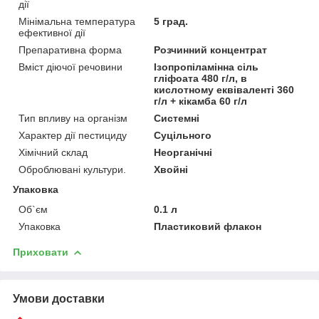
дії
Мінімальна температура
5 град.
ефективної дії
Препаративна форма
Розчинний концентрат
Вміст діючої речовини
Ізопропіламінна сіль
гліфоата 480 г/л, в
кислотному еквіваленті 360
г/л + кікамба 60 г/л
Тип впливу на організм
Системні
Характер дії пестициду
Суцільного
Хімічний склад
Неорганічні
Оброблювані культури.
Хвойні
Упаковка
Об`єм
0.1 л
Упаковка
Пластиковий флакон
Приховати
Умови доставки