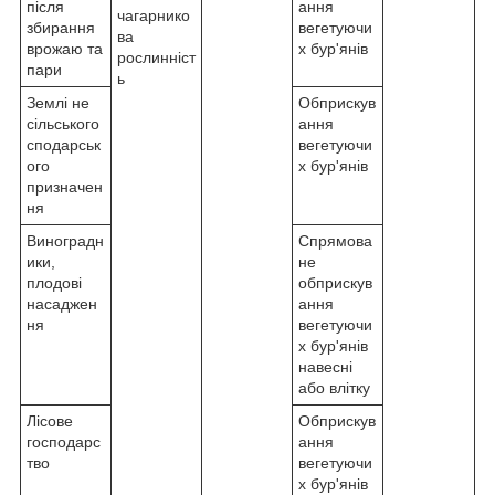
після
ання
чагарнико
збирання
вегетуючи
ва
врожаю та
х бур'янів
рослинніст
пари
ь
Землі не
Обприскув
сільського
ання
сподарськ
вегетуючи
ого
х бур'янів
призначен
ня
Виноградн
Спрямова
ики,
не
плодові
обприскув
насаджен
ання
ня
вегетуючи
х бур'янів
навесні
або влітку
Лісове
Обприскув
господарс
ання
тво
вегетуючи
х бур'янів