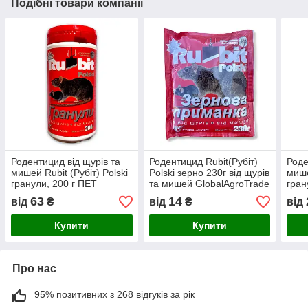
Подібні товари компанії
Родентицид від щурів та
Родентицид Rubit(Рубіт)
Роде
мишей Rubit (Рубіт) Polski
Polski зерно 230г від щурів
миш
гранули, 200 г ПЕТ
та мишей GlobalAgroTrade
гран
для боротьби з гризунами
300 
63
14
від
₴
від
₴
від
Купити
Купити
Про нас
95% позитивних з 268 відгуків за рік