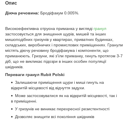
Опис
Діюча речовина:
Бродіфакум 0.005%.
Високоефективна отруєна приманка у вигляді
гранул
застосовується для знищення щурів, мишей та інших
мишоподібних гризунів у квартирах, приватних будинках,
складських, виробничих і промислових приміщеннях. Гранули
містять діючу речовину бродіфакума і компоненти, що
приманюють. Гризуни, які з'їли приманку, гинуть протягом 3-7
діб, що не викликає підозри в інших особин популяції
шкідників.
Переваги гранул Rubit Polski
Залишаючи приміщення щури і миші гинуть на
відкритій місцевості від відчуття задухи.
Може застосовуватися як на відкритій місцевості, так і
в приміщенні.
У гризунів не виникає перехресної резистентності
Дозволяє знищити всі покоління шкідників