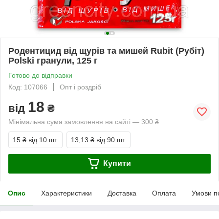
Родентицид від щурів та мишей Rubit (Рубіт)
Polski гранули, 125 г
Готово до відправки
Код: 107066
Опт і роздріб
18
від
₴
Мінімальна сума замовлення на сайті — 300 ₴
15 ₴
від 10 шт.
13,13 ₴
від 90 шт.
Купити
Опис
Характеристики
Доставка
Оплата
Умови п