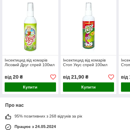
Інсектицид від комарів
Інсектицид від комарів
Інсе
Лісовий Друг спрей 100мл
Стоп Укус спрей 100мл
Стоп
20
21,90
від
₴
від
₴
від
Купити
Купити
Про нас
95% позитивних з 268 відгуків за рік
Працює з 24.05.2024