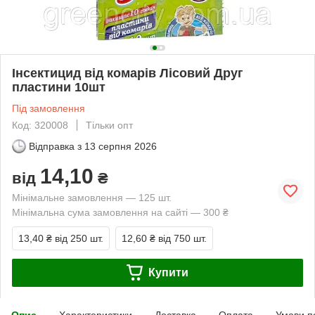
Інсектицид від комарів Лісовий Друг
пластини 10шт
Під замовлення
Код: 320008
Тільки опт
Відправка з
13 серпня 2026
14,10
від
₴
Мінімальне замовлення — 125 шт.
Мінімальна сума замовлення на сайті — 300 ₴
13,40 ₴
від 250 шт.
12,60 ₴
від 750 шт.
Купити
Опис
Характеристики
Доставка
Оплата
Умови п