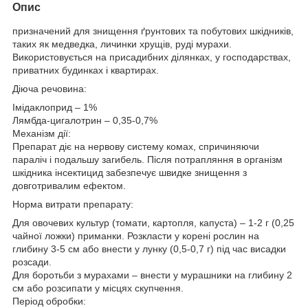
Опис
призначений для знищення ґрунтових та побутових шкідників,
таких як медведка, личинки хрущів, руді мурахи.
Використовується на присадибних ділянках, у господарствах,
приватних будинках і квартирах.
Діюча речовина:
Імідаклоприд – 1%
Лямбда-цигалотрин – 0,35-0,7%
Механізм дії:
Препарат діє на нервову систему комах, спричиняючи
параліч і подальшу загибель. Після потрапляння в організм
шкідника інсектицид забезпечує швидке знищення з
довготривалим ефектом.
Норма витрати препарату:
Для овочевих культур (томати, картопля, капуста) – 1-2 г (0,25
чайної ложки) приманки. Розкласти у корені рослин на
глибину 3-5 см або внести у лунку (0,5-0,7 г) під час висадки
розсади.
Для боротьби з мурахами – внести у мурашники на глибину 2
см або розсипати у місцях скупчення.
Період обробки: