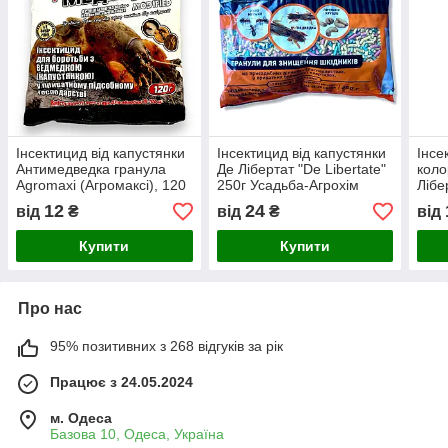
Інсектицид від капустянки
Інсектицид від капустянки
Інсе
Антимедведка гранула
Де Лібертат "De Libertate"
коло
Agromaxi (Агромаксі), 120
250г Усадьба-Агрохім
Лібе
г
3,6м
12
24
від
₴
від
₴
від
Купити
Купити
Про нас
95% позитивних з 268 відгуків за рік
Працює з 24.05.2024
м. Одеса
Базова 10, Одеса, Україна