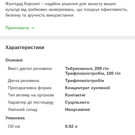
Фунгіцид Коронет – надійне рішення для захисту ваших
культур від грибкових захворювань, що поєднує ефективність,
безпеку та зручність використання.
Приховати
Характеристики
Основні
Вміст діючої речовини
Тебуконазол, 200 г/л
Трифлоксістробін, 100 г/л
Діюча речовина
Трифлоксістробін
Препаративна форма
Концентрат суспензії
Тип впливу на організм
Контактні
Характер дії пестициду
Суцільного
Хімічний склад
Неорганічні
Упаковка
Об`єм
0.02 л