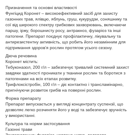
Призначення та основні властивості
Фунгіцид Коронет – високоефективний засіб для захисту
газонних трав, ялівцю, яблунь, груш, кукурудзи, соняшнику та
сої від широкого спектру грибкових захворювань, включаючи
паршу, іржу, борошнисту росу, антракноз, фузаріоз та інші
патогени. Препарат поєднує профілактичну, лікувальну та
антирезистентну активність, що робить його незамінним для
підтримання здоров’я рослин протягом усього сезону.
Діюча речовина
Коронет містить:
Тебуконазол, 200 г/л – забезпечує тривалий системний захист
завдяки здатності проникати у тканини рослин та боротися з
патогенами на всіх етапах розвитку.
Трифлоксістробін, 100 г/л – діє контактно і трансламінарно,
пригнічуючи розвиток грибів на поверхні рослин.
Форма препарату
Препарат випускається у вигляді концентрату суспензії, що
дозволяє легко розчиняти його у воді та забезпечує зручність
у використанні.
Культура та норми застосування
Газонні трави
Захворювання: фузаріоз, червона нитка, доларова