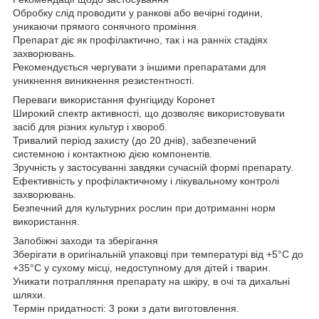
Обробку слід проводити у ранкові або вечірні години,
уникаючи прямого сонячного проміння.
Препарат діє як профілактично, так і на ранніх стадіях
захворювань.
Рекомендується чергувати з іншими препаратами для
уникнення виникнення резистентності.
Переваги використання фунгіциду Коронет
Широкий спектр активності, що дозволяє використовувати
засіб для різних культур і хвороб.
Тривалий період захисту (до 20 днів), забезпечений
системною і контактною дією компонентів.
Зручність у застосуванні завдяки сучасній формі препарату.
Ефективність у профілактичному і лікувальному контролі
захворювань.
Безпечний для культурних рослин при дотриманні норм
використання.
Запобіжні заходи та зберігання
Зберігати в оригінальній упаковці при температурі від +5°C до
+35°C у сухому місці, недоступному для дітей і тварин.
Уникати потрапляння препарату на шкіру, в очі та дихальні
шляхи.
Термін придатності: 3 роки з дати виготовлення.