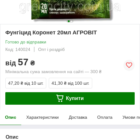
Фунгіцид Коронет 20мл АГРОВІТ
Готово до відправки
Код: 140024
Опт і роздріб
57
від
₴
Мінімальна сума замовлення на сайті — 300 ₴
47,20 ₴
від 10 шт.
41,30 ₴
від 100 шт.
Купити
Опис
Характеристики
Доставка
Оплата
Умови п
Опис