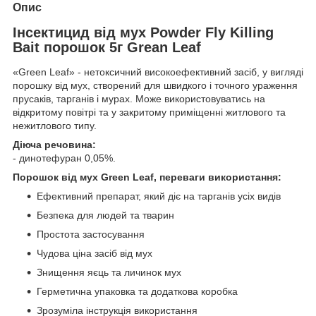
Опис
Інсектицид від мух Powder Fly Killing
Bait порошок 5г Grean Leaf
«Green Leaf» - нетоксичний високоефективний засіб, у вигляді
порошку від мух, створений для швидкого і точного ураження
прусаків, тарганів і мурах. Може використовуватись на
відкритому повітрі та у закритому приміщенні житлового та
нежитлового типу.
Діюча речовина:
- динотефуран 0,05%.
Порошок від мух Green Leaf, переваги використання:
Ефективний препарат, який діє на тарганів усіх видів
Безпека для людей та тварин
Простота застосування
Чудова ціна засіб від мух
Знищення яєць та личинок мух
Герметична упаковка та додаткова коробка
Зрозуміла інструкція використання