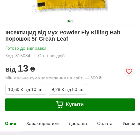
Інсектицид від мух Powder Fly Killing Bait
порошок 5г Grean Leaf
Готово до відправки
Код: 315034
Опт і роздріб
13
від
₴
Мінімальна сума замовлення на сайті — 300 ₴
10,60 ₴
від 10 шт.
9,28 ₴
від 80 шт.
Купити
Опис
Характеристики
Доставка
Оплата
Умови п