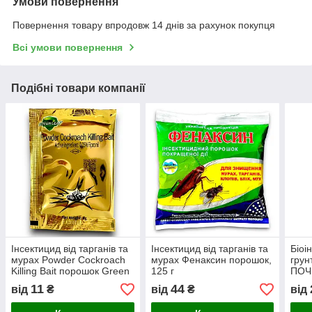
Умови повернення
Повернення товару впродовж 14 днів за рахунок покупця
Всі умови повернення
Подібні товари компанії
Інсектицид від тарганів та
Інсектицид від тарганів та
Біоі
мурах Powder Cockroach
мурах Фенаксин порошок,
грун
Killing Bait порошок Green
125 г
ПОЧВ
Leaf, 8 г
11
44
від
₴
від
₴
від