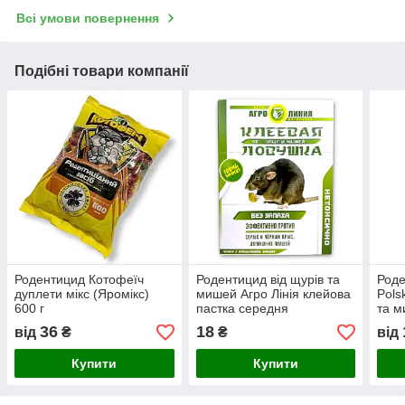
Всі умови повернення
Подібні товари компанії
Родентицид Котофеїч
Родентицид від щурів та
Роде
дуплети мікс (Яромікс)
мишей Агро Лінія клейова
Pols
600 г
пастка середня
та м
130х185мм, 76г
для 
36
18
від
₴
₴
від
Купити
Купити