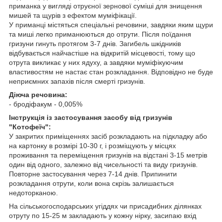
приманка у вигляді отруєної зернової суміші для знищення
мишей та щурів з ефектом муміфікації.
У приманці містяться спеціальні речовини, завдяки яким щури
та миші легко приманюються до отрути. Після поїдання
гризуни гинуть протягом 3-7 днів. Загибель шкідників
відбувається найчастіше на відкритій місцевості, тому що
отрута викликає у них ядуху, а завдяки муміфікуючим
властивостям не настає стан розкладання. Відповідно не буде
неприємних запахів після смерті гризунів.
Діюча речовина:
- бродіфакум - 0,005%
Інструкція із застосування засобу від гризунів
"Котофеїч":
У закритих приміщеннях засіб розкладають на підкладку або
на картонку в розмірі 10-30 г, і розміщують у місцях
проживання та переміщення гризунів на відстані 3-15 метрів
один від одного, залежно від чисельності та виду гризунів.
Повторне застосування через 7-14 днів. Припинити
розкладання отрути, коли вона скрізь залишається
недоторканою.
На сільськогосподарських угіддях чи присадибних ділянках
отруту по 15-25 м закладають у кожну нірку, засипаю вхід