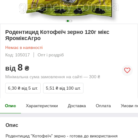
Родентицид Котофеїч зерно 120г мікс
ЯроміксАгро
Немає в наявності
Код: 105017
Опт і роздріб
8
від
₴
Мінімальна сума замовлення на сайті — 300 ₴
6,30 ₴
від 5 шт.
5,51 ₴
від 100 шт.
Опис
Характеристики
Доставка
Оплата
Умови п
Опис
Родентицид "Котофеїч" зерно - готова до використання