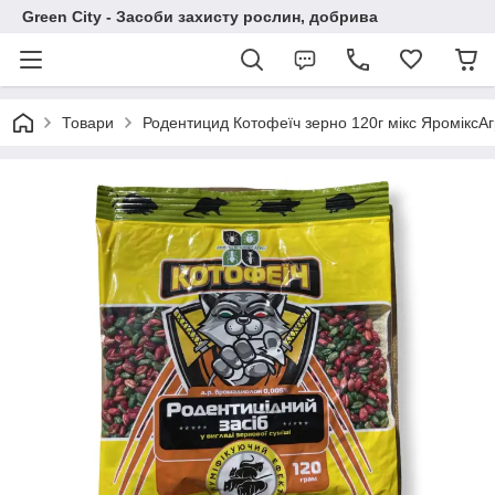
Green City - Засоби захисту рослин, добрива
Товари
Родентицид Котофеїч зерно 120г мікс ЯроміксА