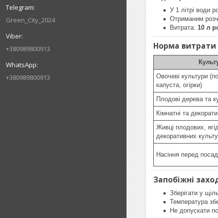
У 1 літрі води 
Отриманим розч
Green_City_2024
Витрата:
10 л р
Норма витрати 
+380989800913
Культ
Овочеві культури (п
+380989800913
капуста, огірки)
Плодові дерева та к
Кімнатні та декорат
Живці плодових, ягі
декоративних культ
Насіння перед поса
Запобіжні захо
Зберігати у щіль
Температура зб
Не допускати по