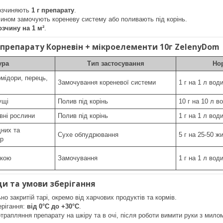
розчиняють
1 г препарату
.
ином замочують кореневу систему або поливають під корінь.
озчину на 1 м²
.
препарату Корневін + мікроелементи 10г ZelenyDom
ура
Тип застосування
Но
омідори, перець,
Замочування кореневої системи
1 г на 1 л вод
ущі
Полив під корінь
10 г на 10 л в
ивні рослини
Полив під корінь
1 г на 1 л вод
дних та
Сухе обпудрювання
5 г на 25-50 ж
ур
дкою
Замочування
1 г на 1 л вод
ди та умови зберігання
но закритій тарі, окремо від харчових продуктів та кормів.
ерігання:
від 0°C до +30°C
.
трапляння препарату на шкіру та в очі, після роботи вимити руки з мило