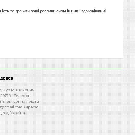
ність та зробити ваші рослини сильнішими і здоровішими!
адреса
Артур Матвійович
207231 Телефон:
3 Електронна пошта:
28@gmail.com Адреса:
деса, Україна