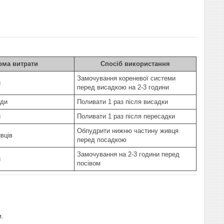
рма витрати
Спосіб використання
Замочування кореневої системи
и
перед висадкою на 2-3 години
оди
Поливати 1 раз після висадки
и
Поливати 1 раз після пересадки
Обпудрити нижню частину живця
ивців
перед посадкою
Замочування на 2-3 години перед
и
посівом
м.