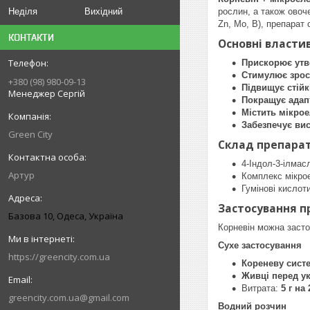
Неділя
Вихідний
рослин, а також овоч
Zn, Mo, B), препарат
КОНТАКТИ
Основні власти
Прискорює утв
Стимулює зрос
+380 (98) 980-09-13
Підвищує стійк
Менеджер Сергій
Покращує адап
Містить мікро
Забезпечує вис
Green City
Склад препара
4-Індол-3-ілмасл
Артур
Комплекс мікрое
Гумінові кислоти
Застосування п
Базова 10, Одеса, Україна
Корневін можна заст
Сухе застосування
https://greencity.com.ua
Кореневу сист
Живці перед у
Витрата:
5 г на
greencity.com.ua@gmail.com
Водний розчин