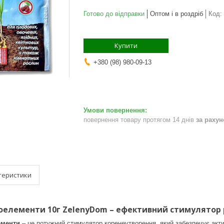
Готово до відправки
Оптом і в роздріб
Код:
Купити
+380 (98) 980-09-13
повернення товару протягом 14 днів
за раху
теристики
роелементи 10г ZelenyDom – ефективний стимулятор 
ементи
– це потужний стимулятор коренеутворення, який забезпечує акти