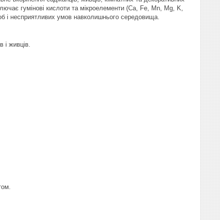
лючає гумінові кислоти та мікроелементи (Ca, Fe, Mn, Mg, K,
ороб і несприятливих умов навколишнього середовища.
 і живців.
том.