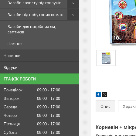
Засоби захисту від гризунів
Засоби від побутових комах
Засоби для вигрібних ям,
септиків
Насіння
Новинки
Відгуки
ГРАФІК РОБОТИ
Понеділок
09:00
17:00
Вівторок
09:00
17:00
Опис
Харак
Середа
09:00
17:00
Четвер
09:00
17:00
Пʼятниця
09:00
17:00
Корневін + мік
Субота
09:00
17:00
Корневін + мікроел