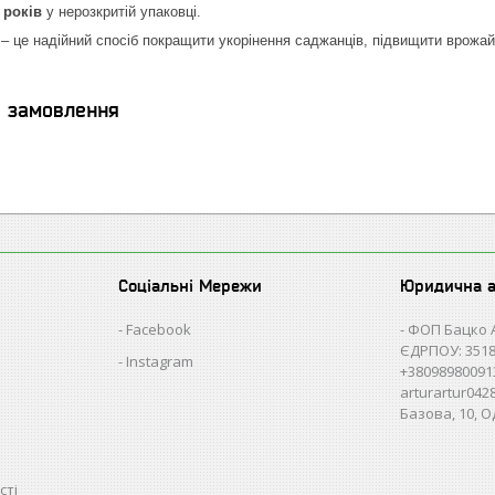
 років
у нерозкритій упаковці.
– це надійний спосіб покращити укорінення саджанців, підвищити врожай
я замовлення
Соціальні Мережи
Юридична 
Facebook
ФОП Бацко 
ЄДРПОУ: 3518
Instagram
+38098980091
arturartur04
Базова, 10, О
сті