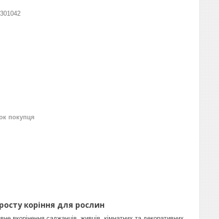
301042
нок покупця
росту коріння для рослин
вне вкорінення саджанців, живців, кімнатних та декоративних