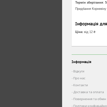
Термін зберігання
:
5
Придбання Корневіну 
Інформація дл
Ціна:
від 12 ₴
Інформація
Відкуги
Про нас
Контакти
Доставка та оплата
Повернення та обмін
Політики конфідіційно