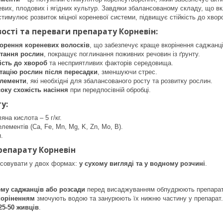
евих, плодових і ягідних культур. Завдяки збалансованому складу, що вк
 стимулює розвиток міцної кореневої системи, підвищує стійкість до хв
вості та переваги препарату Корневін
:
орення кореневих волосків
, що забезпечує краще вкорінення саджанців
тання рослин
, покращує поглинання поживних речовин із ґрунту.
ість до хвороб
та несприятливих факторів середовища.
тацію рослин після пересадки
, зменшуючи стрес.
елементи
, які необхідні для збалансованого росту та розвитку рослин.
оку схожість насіння
при передпосівній обробці.
ту
:
яна кислота – 5 г/кг.
лементів (Ca, Fe, Mn, Mg, K, Zn, Mo, B).
.
репарату Корневін
осовувати у двох формах:
у сухому вигляді та у водному розчині
.
ему саджанців або розсади
перед висаджуванням обпудрюють препара
коріненням
змочують водою та занурюють їх нижню частину у препарат.
 25-50 живців
.