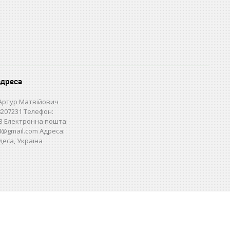
адреса
Артур Матвійович
207231 Телефон:
3 Електронна пошта:
28@gmail.com Адреса:
деса, Україна