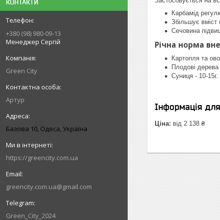
Застосовується на вс
КОНТАКТИ
Карбамід регулю
Збільшує вміст б
Сечовина підвищ
+380 (98) 980-09-13
Менеджер Сергій
Річна норма вне
Картопля та овоч
Плодові дерева і
Green City
Суниця - 10-15г.
Артур
Інформація дл
Ціна:
від 2 138 ₴
Базова 10, Одеса, Україна
https://greencity.com.ua
greencity.com.ua@gmail.com
Green_City_2024