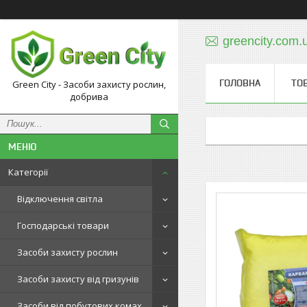
greencity.com
ГОЛОВНА
ТО
Green City - Засоби захисту рослин,
добрива
Категорії
Відключення світла
Господарські товари
Засоби захисту рослин
Засоби захисту від гризунів
Засоби від побутових комах