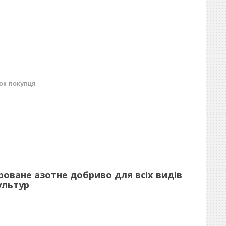
нок покупця
роване азотне добриво для всіх видів
ультур