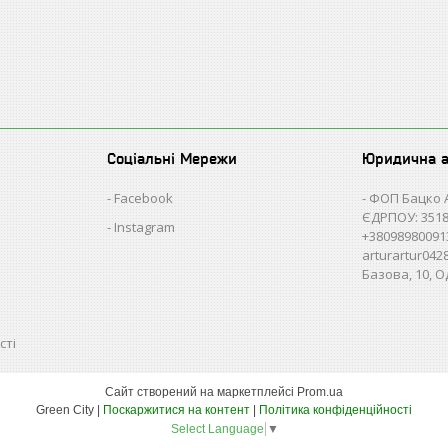
Соціальні Мережи
Юридична 
Facebook
ФОП Бацко 
ЄДРПОУ: 3518
Instagram
+38098980091
arturartur04
Базова, 10, О
сті
Сайт створений на маркетплейсі
Prom.ua
Green City |
Поскаржитися на контент
|
Політика конфіденційності
Select Language
▼