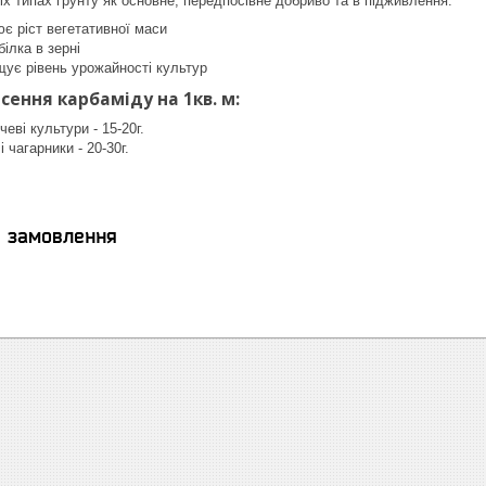
іх типах ґрунту як основне, передпосівне добриво та в підживлення.
є ріст вегетативної маси
ілка в зерні
ує рівень урожайності культур
сення карбаміду на 1кв. м:
еві культури - 15-20г.
 чагарники - 20-30г.
я замовлення