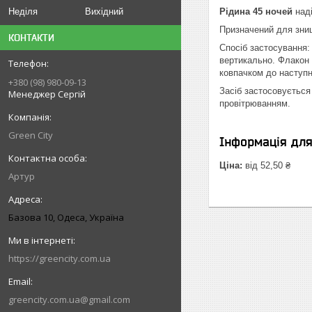
Неділя
Вихідний
Рідина 45 ночей
наді
Призначений для зни
КОНТАКТИ
Спосіб застосування:
вертикально. Флакон 
ковпачком до наступн
+380 (98) 980-09-13
Засіб застосовується 
Менеджер Сергій
провітрюванням.
Green City
Інформація дл
Ціна:
від 52,50 ₴
Артур
Базова 10, Одеса, Україна
https://greencity.com.ua
greencity.com.ua@gmail.com