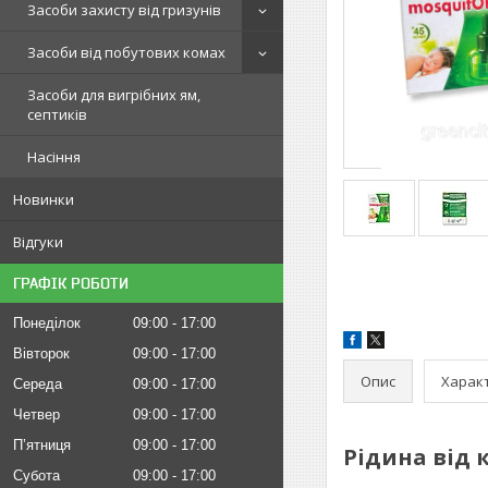
Засоби захисту від гризунів
Засоби від побутових комах
Засоби для вигрібних ям,
септиків
Насіння
Новинки
Відгуки
ГРАФІК РОБОТИ
Понеділок
09:00
17:00
Вівторок
09:00
17:00
Опис
Харак
Середа
09:00
17:00
Четвер
09:00
17:00
Пʼятниця
09:00
17:00
Рідина від 
Субота
09:00
17:00