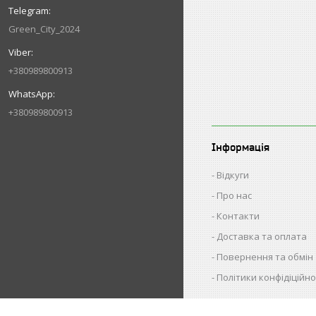
Green_City_2024
+380989800913
+380989800913
Інформація
Відкуги
Про нас
Контакти
Доставка та оплата
Повернення та обмін
Політики конфідіційно