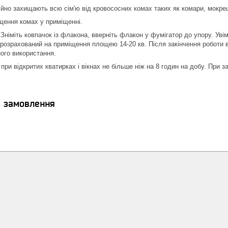
йно захищають всю сім'ю від кровососних комах таких як комари, мокреці
щення комах у приміщенні.
 Зніміть ковпачок із флакона, вверніть флакон у фумігатор до упору. Ув
розрахований на приміщення площею 14-20 кв. Після закінчення роботи ви
ого використання.
при відкритих кватирках і вікнах не більше ніж на 8 годин на добу. При 
я замовлення