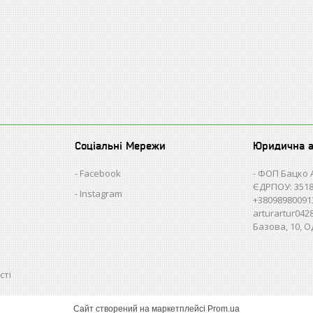
Соціальні Мережи
Юридична 
Facebook
ФОП Бацко 
ЄДРПОУ: 3518
Instagram
+38098980091
arturartur04
Базова, 10, О
сті
Сайт створений на маркетплейсі
Prom.ua