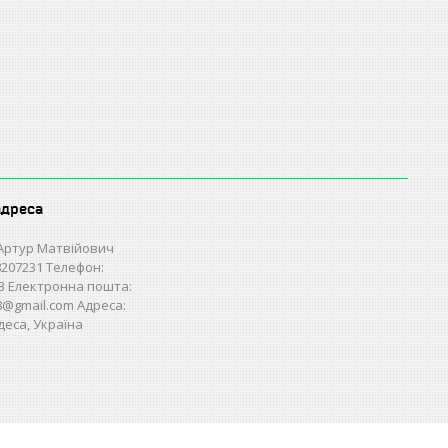
адреса
Артур Матвійович
207231 Телефон:
3 Електронна пошта:
28@gmail.com Адреса:
деса, Україна