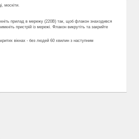
, москіти.
імкніть прилад в мережу (220В) так, щоб флакон знаходився
мкніть пристрій із мережі. Флакон викрутіть та закрийте
закритих вікнах - без людей 60 хвилин з наступним