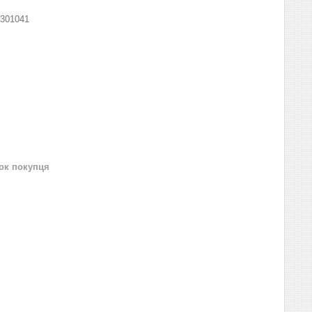
301041
нок покупця