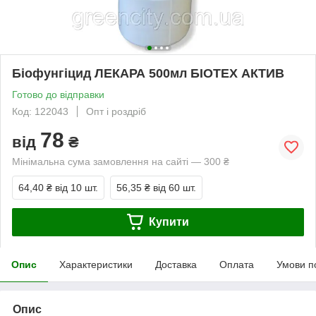
Біофунгіцид ЛЕКАРА 500мл БІОТЕХ АКТИВ
Готово до відправки
Код: 122043
Опт і роздріб
78
від
₴
Мінімальна сума замовлення на сайті — 300 ₴
64,40 ₴
від 10 шт.
56,35 ₴
від 60 шт.
Купити
Опис
Характеристики
Доставка
Оплата
Умови п
Опис