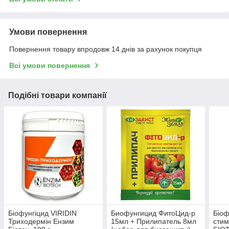
Умови повернення
Повернення товару впродовж 14 днів за рахунок покупця
Всі умови повернення
Подібні товари компанії
Біофунгіцид VIRIDIN
Биофунгицид ФитоЦид-р
Біоф
Триходермін Ензим
15мл + Прилипатель 8мл
стим