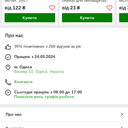
Біотех, 100 г
(набор для биозащиты)
БІО
Живая Земля
122
23
від
₴
від
₴
від
Купити
Купити
Про нас
95% позитивних з 268 відгуків за рік
Працює з 24.05.2024
м. Одеса
Базова 10, Одеса, Україна
Контакти
Сьогодні працює з 09:00 до 17:00
Показати весь графік роботи
Про нас