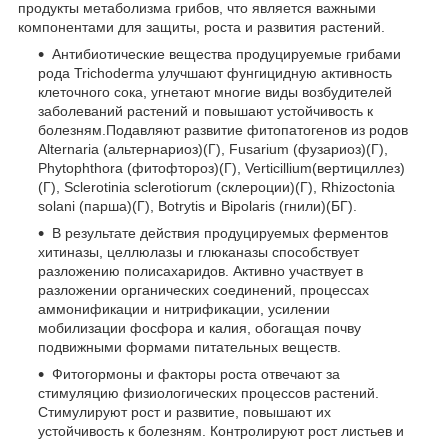
продукты метаболизма грибов, что является важными
компонентами для защиты, роста и развития растений.
Антибиотические вещества продуцируемые грибами
рода Trichoderma улучшают фунгицидную активность
клеточного сока, угнетают многие виды возбудителей
заболеваний растений и повышают устойчивость к
болезням.Подавляют развитие фитопатогенов из родов
Alternaria (альтернариоз)(Г), Fusarium (фузариоз)(Г),
Phytophthora (фитофтороз)(Г), Verticillium(вертициллез)
(Г), Sclerotinia sclerotiorum (склероции)(Г), Rhizoctonia
solani (парша)(Г), Botrytis и Bipolaris (гнили)(БГ).
В результате действия продуцируемых ферментов
хитиназы, целлюлазы и глюканазы способствует
разложению полисахаридов. Активно участвует в
разложении органических соединений, процессах
аммонификации и нитрификации, усилении
мобилизации фосфора и калия, обогащая почву
подвижными формами питательных веществ.
Фитогормоны и факторы роста отвечают за
стимуляцию физиологических процессов растений.
Стимулируют рост и развитие, повышают их
устойчивость к болезням. Контролируют рост листьев и