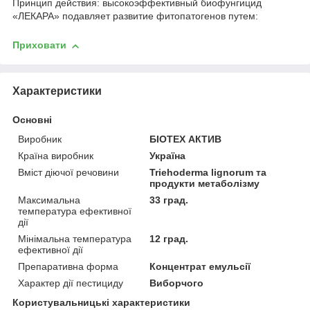
Принцип действия: высокоэффективный биофунгицид
«ЛЕКАРА» подавляет развитие фитопатогенов путем:
Приховати
Характеристики
Основні
Виробник
БІОТЕХ АКТИВ
Країна виробник
Україна
Вміст діючої речовини
Triehoderma lignorum та
продукти метаболізму
Максимальна
33 град.
температура ефективної
дії
Мінімальна температура
12 град.
ефективної дії
Препаративна форма
Концентрат емульсії
Характер дії пестициду
Виборчого
Користувальницькі характеристики