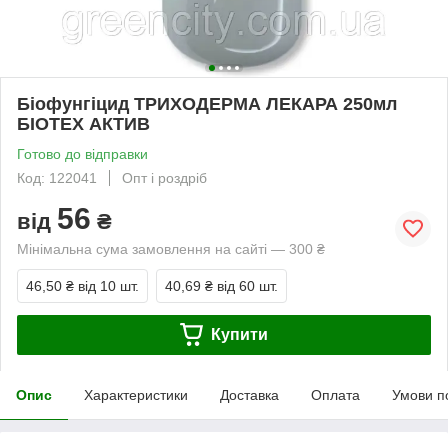
Біофунгіцид ТРИХОДЕРМА ЛЕКАРА 250мл
БІОТЕХ АКТИВ
Готово до відправки
Код: 122041
Опт і роздріб
56
від
₴
Мінімальна сума замовлення на сайті — 300 ₴
46,50 ₴
від 10 шт.
40,69 ₴
від 60 шт.
Купити
Опис
Характеристики
Доставка
Оплата
Умови п