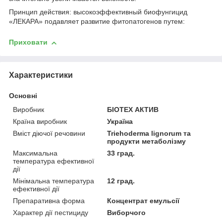
Принцип действия: высокоэффективный биофунгицид
«ЛЕКАРА» подавляет развитие фитопатогенов путем:
Приховати
Характеристики
Основні
Виробник
БІОТЕХ АКТИВ
Країна виробник
Україна
Вміст діючої речовини
Triehoderma lignorum та
продукти метаболізму
Максимальна
33 град.
температура ефективної
дії
Мінімальна температура
12 град.
ефективної дії
Препаративна форма
Концентрат емульсії
Характер дії пестициду
Виборчого