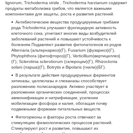
lignorum, Trichoderma viride , Trichoderma harzianum содержит
продукты метаболизма грибов, что является важными
компонентами для защиты, роста и развития растений.
Антибиотические вещества продуцируемые грибами
рода Trichoderma улучшают фунгицидную активность
клеточного сока, угнетают многие виды возбудителей
заболеваний растений и повышают устойчивость к
болезням.Подавляют развитие фитопатогенов из родов
Alternaria (альтернариоз)(Г), Fusarium (фузариоз)(Г),
Phytophthora (фитофтороз)(Г), Verticillium(вертициллез)
(Г), Sclerotinia sclerotiorum (склероции)(Г), Rhizoctonia
solani (парша)(Г), Botrytis и Bipolaris (гнили)(БГ).
В результате действия продуцируемых ферментов
хитиназы, целлюлазы и глюканазы способствует
разложению полисахаридов. Активно участвует в
разложении органических соединений, процессах
аммонификации и нитрификации, усилении
мобилизации фосфора и калия, обогащая почву
подвижными формами питательных веществ.
Фитогормоны и факторы роста отвечают за
стимуляцию физиологических процессов растений.
Стимулируют рост и развитие, повышают их