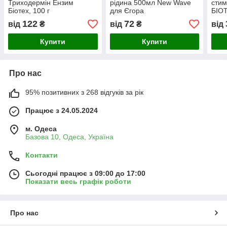
Триходермін Ензим
рідина 500мл New Wave
стим
Біотех, 100 г
для Єгора
БІО
122
72
від
₴
від
₴
від
Купити
Купити
Про нас
95% позитивних з 268 відгуків за рік
Працює з 24.05.2024
м. Одеса
Базова 10, Одеса, Україна
Контакти
Сьогодні працює з 09:00 до 17:00
Показати весь графік роботи
Про нас