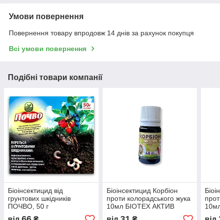
Умови повернення
Повернення товару впродовж 14 днів за рахунок покупця
Всі умови повернення
Подібні товари компанії
Біоінсектицид від
Біоінсектицид Корбіон
Біоі
грунтових шкідників
проти колорадського жука
прот
ПОЧВО, 50 г
10мл БІОТЕХ АКТИВ
10м
66
31
від
₴
від
₴
від