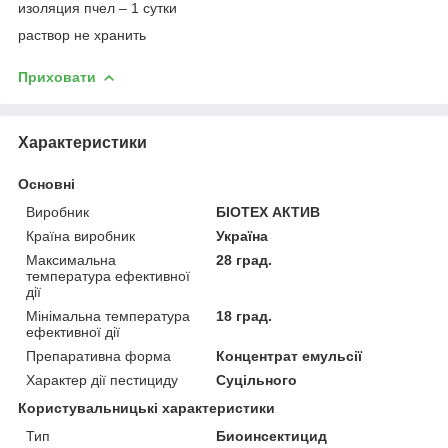
изоляция пчел – 1 сутки
раствор не хранить
Приховати
Характеристики
Основні
Виробник
БІОТЕХ АКТИВ
Країна виробник
Україна
Максимальна
28 град.
температура ефективної
дії
Мінімальна температура
18 град.
ефективної дії
Препаративна форма
Концентрат емульсії
Характер дії пестициду
Суцільного
Користувальницькі характеристики
Тип
Биоинсектицид