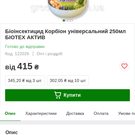
Біоінсектицид Корбіон унiверсальний 250мл
БІОТЕХ АКТИВ
Готово до відправки
Код: 122026
Опт і роздріб
415
від
₴
345,20 ₴
від 3 шт.
302,05 ₴
від 10 шт.
Купити
Опис
Характеристики
Доставка
Оплата
Умови п
Опис