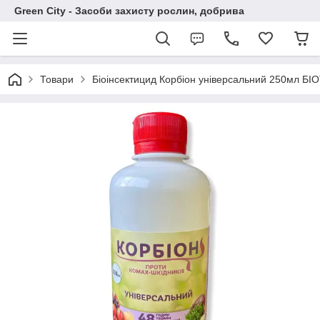
Green City - Засоби захисту рослин, добрива
Товари
Біоінсектицид Корбіон унiверсальний 250мл Б