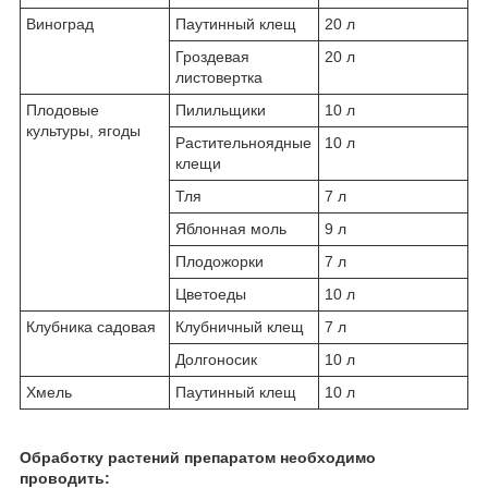
Виноград
Паутинный клещ
20 л
Гроздевая
20 л
листовертка
Плодовые
Пилильщики
10 л
культуры, ягоды
Растительноядные
10 л
клещи
Тля
7 л
Яблонная моль
9 л
Плодожорки
7 л
Цветоеды
10 л
Клубника садовая
Клубничный клещ
7 л
Долгоносик
10 л
Хмель
Паутинный клещ
10 л
Обработку растений препаратом необходимо
проводить: