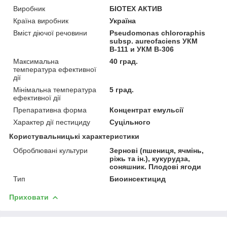
Виробник
БІОТЕХ АКТИВ
Країна виробник
Україна
Вміст діючої речовини
Pseudomonas chlororaphis
subsp. aureofaciens УКМ
В-111 и УКМ В-306
Максимальна
40 град.
температура ефективної
дії
Мінімальна температура
5 град.
ефективної дії
Препаративна форма
Концентрат емульсії
Характер дії пестициду
Суцільного
Користувальницькі характеристики
Оброблювані культури
Зернові (пшениця, ячмінь,
ріжь та ін.), кукурудза,
соняшник. Плодові ягоди
Тип
Биоинсектицид
Приховати