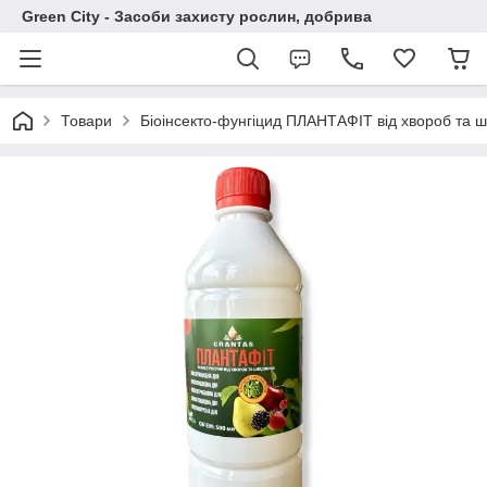
Green City - Засоби захисту рослин, добрива
Товари
Біоінсекто-фунгіцид ПЛАНТАФІТ від хвороб та 