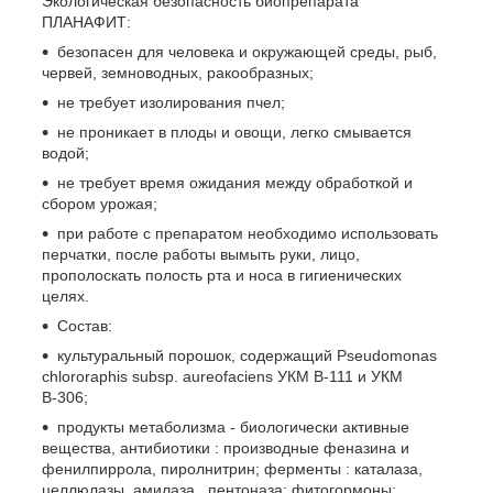
Экологическая безопасность биопрепарата
ПЛАНАФИТ:
безопасен для человека и окружающей среды, рыб,
червей, земноводных, ракообразных;
не требует изолирования пчел;
не проникает в плоды и овощи, легко смывается
водой;
не требует время ожидания между обработкой и
сбором урожая;
при работе с препаратом необходимо использовать
перчатки, после работы вымыть руки, лицо,
прополоскать полость рта и носа в гигиенических
целях.
Состав:
культуральный порошок, содержащий Pseudomonas
chlororaphis subsp. aureofaciens УКМ В-111 и УКМ
В-306;
продукты метаболизма - биологически активные
вещества, антибиотики : производные феназина и
фенилпиррола, пиролнитрин; ферменты : каталаза,
целлюлазы, амилаза , пентоназа; фитогормоны: