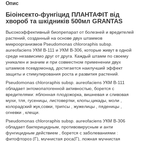
Опис
Біоінсекто-фунгіцид ПЛАНТАФІТ від
хвороб та шкідників 500мл GRANTAS
Высокоэффективный биопрепарат от болезней и вредителей
растений, созданный на основе двух штаммов
микроорганизмов Pseudomonas chlororaphis subsp.
aureofaciens УКМ В-111 и УКМ В-306, которые живут в одной
среде независимо друг от друга. Каждый штамм по своему
уникален и значим и при совместном применении двух
штаммов псевдомонад, достигается наилучший эффект
защиты и стимулирования роста и развития растений.
Pseudomonas chlororaphis subsp. aureofaciens УКМ В-111
обладает энтомопатогенной активностью, борется с
вредителями: яблонная плодожорка, вишневая и сливовая
мухи, тля, гусеницы, листовертки, клопы,цикады, моли ,
колорадский жук,совки, трипсы , жужелицы , пяденицы ,
огневки , клещи.
Pseudomonas chlororaphis subsp. aureofaciens УКМ В-306
обладает бактерицидным, противовирусным и анти
фунгицидным действием , борется с заболеваниями :
фитофтороз (Г), мучнистая роса(Г), ложная мучнистая