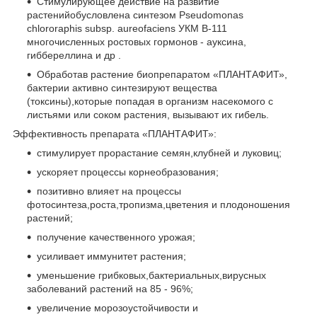
Стимулирующее действие на развитие
растенийобусловлена синтезом Pseudomonas
chlororaphis subsp. aureofaciens УКМ В-111
многочисленных ростовых гормонов - ауксина,
гиббереллина и др .
Обработав растение биопрепаратом «ПЛАНТАФИТ»,
бактерии активно синтезируют вещества
(токсины),которые попадая в организм насекомого с
листьями или соком растения, вызывают их гибель.
Эффективность препарата «ПЛАНТАФИТ»:
стимулирует прорастание семян,клубней и луковиц;
ускоряет процессы корнеобразования;
позитивно влияет на процессы
фотосинтеза,роста,тропизма,цветения и плодоношения
растений;
получение качественного урожая;
усиливает иммунитет растения;
уменьшение грибковых,бактериальных,вирусных
заболеваний растений на 85 - 96%;
увеличение морозоустойчивости и