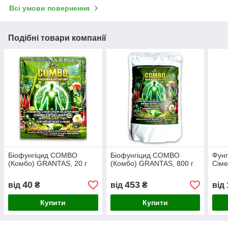
Всі умови повернення
Подібні товари компанії
Біофунгіцид COMBO
Біофунгіцид COMBO
Фунг
(Комбо) GRANTAS, 20 г
(Комбо) GRANTAS, 800 г
Сіме
40
453
від
₴
від
₴
від
Купити
Купити