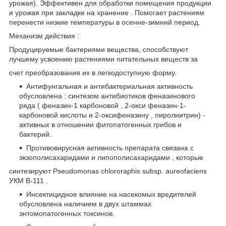
урожая). Эффективен для обработки помещения продукции
и урожая при закладке на хранение . Помогает растениям
перенести низкие температуры в осенне-зимний период.
Механизм действия :
Продуцируемые бактериями вещества, способствуют
лучшему усвоению растениями питательных веществ за
счет преобразования их в легкодоступную форму.
Антифунгальная и антибактериальная активность
обусловлена : синтезом антибиотиков феназинового
ряда ( феназин-1 карбоновой , 2-окси феназин-1-
карбоновой кислоты и 2-оксифеназину , пиролнитрин) -
активных в отношении фитопатогенных грибов и
бактерий.
Противовирусная активность препарата связана с
экзополисахаридами и липополисахаридами , которые
синтезируют Pseudomonas chlororaphis subsp. aureofaciens
УКМ В-111 .
Инсектицидное влияние на насекомых вредителей
обусловлена наличием в двух штаммах
энтомопатогенных токсинов.