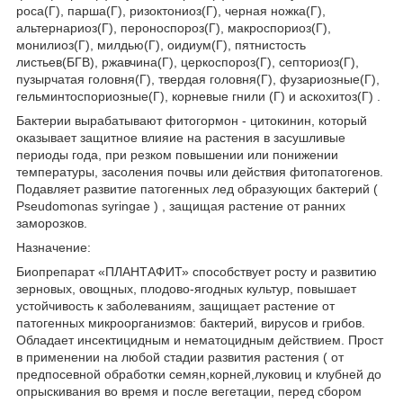
роса(Г), парша(Г), ризоктониоз(Г), черная ножка(Г),
альтернариоз(Г), пероноспороз(Г), макроспориоз(Г),
монилиоз(Г), милдью(Г), оидиум(Г), пятнистость
листьев(БГВ), ржавчина(Г), церкоспороз(Г), септориоз(Г),
пузырчатая головня(Г), твердая головня(Г), фузариозные(Г),
гельминтоспориозные(Г), корневые гнили (Г) и аскохитоз(Г) .
Бактерии вырабатывают фитогормон - цитокинин, который
оказывает защитное влияие на растения в засушливые
периоды года, при резком повышении или понижении
температуры, засоления почвы или действия фитопатогенов.
Подавляет развитие патогенных лед образующих бактерий (
Pseudomonas syringae ) , защищая растение от ранних
заморозков.
Назначение:
Биопрепарат «ПЛАНТАФИТ» способствует росту и развитию
зерновых, овощных, плодово-ягодных культур, повышает
устойчивость к заболеваниям, защищает растение от
патогенных микроорганизмов: бактерий, вирусов и грибов.
Обладает инсектицидным и нематоцидным действием. Прост
в применении на любой стадии развития растения ( от
предпосевной обработки семян,корней,луковиц и клубней до
опрыскивания во время и после вегетации, перед сбором