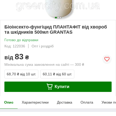
Біоінсекто-фунгіцид ПЛАНТАФІТ від хвороб
та шкідників 500мл GRANTAS
Готово до відправки
Код: 122036
Опт і роздріб
83
від
₴
Мінімальна сума замовлення на сайті — 300 ₴
68,70 ₴
від 10 шт.
60,11 ₴
від 60 шт.
Купити
Опис
Характеристики
Доставка
Оплата
Умови п