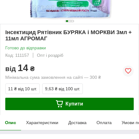
Інсектицид Рятівник БУРЯКА і МОРКВИ 3мл +
11мл АГРОМАГ
Готово до відправки
Код: 111157
Опт і роздріб
14
від
₴
Мінімальна сума замовлення на сайті — 300 ₴
11 ₴
від 10 шт.
9,63 ₴
від 100 шт.
Купити
Опис
Характеристики
Доставка
Оплата
Умови п