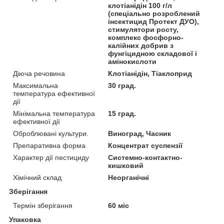
клотіанідін 100 г/л
(спеціально розроблений
інсектицид Протект ДУО),
стимулятори росту,
комплекс фосфорно-
калійних добрив з
фунгіцидною складової і
амінокислоти
Діюча речовина
Клотіанідін, Тіаклоприд
Максимальна
30 град.
температура ефективної
дії
Мінімальна температура
15 град.
ефективної дії
Оброблювані культури.
Виноград, Часник
Препаративна форма
Концентрат суспензії
Характер дії пестициду
Системно-контактно-
кишковий
Хімічний склад
Неорганічні
Зберігання
Термін зберігання
60 міс
Упаковка