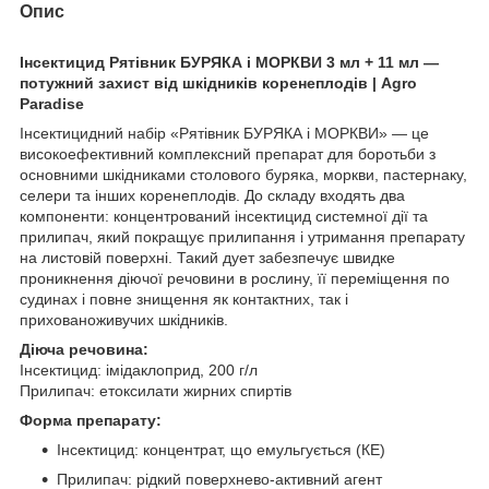
Опис
Інсектицид Рятівник БУРЯКА і МОРКВИ 3 мл + 11 мл —
потужний захист від шкідників коренеплодів | Agro
Paradise
Інсектицидний набір «Рятівник БУРЯКА і МОРКВИ» — це
високоефективний комплексний препарат для боротьби з
основними шкідниками столового буряка, моркви, пастернаку,
селери та інших коренеплодів. До складу входять два
компоненти: концентрований інсектицид системної дії та
прилипач, який покращує прилипання і утримання препарату
на листовій поверхні. Такий дует забезпечує швидке
проникнення діючої речовини в рослину, її переміщення по
судинах і повне знищення як контактних, так і
прихованоживучих шкідників.
Діюча речовина:
Інсектицид: імідаклоприд, 200 г/л
Прилипач: етоксилати жирних спиртів
Форма препарату:
Інсектицид: концентрат, що емульгується (КЕ)
Прилипач: рідкий поверхнево-активний агент