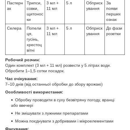
Пастерн
Трипси,
3 мл +
5 л
Обприск
За
ак
совки,
11 мл
ування
появи
щитонос
перших
ки
ознак
Селера
Попели
3 мл +
5 л
Обприск
До фази
ця,
11 мл
ування
розетки
гусінь,
хрестоц
вітні
Робочий розчин:
Один комплект (3 мл + 11 мл) розвести у 5 літрах води.
Обробити 1–1,5 сотки посадок.
Час очікування:
7–10 днів (від останньої обробки до збору врожаю)
Особливості використання:
Обробку проводити в суху безвітряну погоду, вранці
або ввечері
Не змішувати з лужними препаратами
Можна поєднувати з добривами і мікроелементами
Фасування: