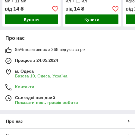
мл + 11 мл
мл + 11 мл
Agro
мл
14
14
від
₴
від
₴
від
Купити
Купити
Про нас
95% позитивних з 268 відгуків за рік
Працює з 24.05.2024
м. Одеса
Базова 10, Одеса, Україна
Контакти
Сьогодні вихідний
Показати весь графік роботи
Про нас