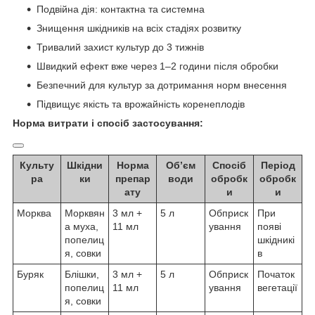
Подвійна дія: контактна та системна
Знищення шкідників на всіх стадіях розвитку
Тривалий захист культур до 3 тижнів
Швидкий ефект вже через 1–2 години після обробки
Безпечний для культур за дотримання норм внесення
Підвищує якість та врожайність коренеплодів
Норма витрати і спосіб застосування:
Культу
Шкідни
Норма
Об’єм
Спосіб
Період
ра
ки
препар
води
обробк
обробк
ату
и
и
Морква
Морквян
3 мл +
5 л
Обприск
При
а муха,
11 мл
ування
появі
попелиц
шкідникі
я, совки
в
Буряк
Блішки,
3 мл +
5 л
Обприск
Початок
попелиц
11 мл
ування
вегетації
я, совки