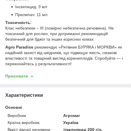
Інсектицид: 3 мл
Прилипач: 11 мл
Токсичність:
Клас небезпеки – ІІІ (помірно небезпечна речовина). Не
токсичний для рослин, при дотриманні рекомендацій
безпечний для бджіл та інших корисних комах.
Agro Paradise
рекомендує «Рятівник БУРЯКА і МОРКВИ» як
надійний захист від шкідників, що підвищує якість, смакові
властивості та товарний вигляд коренеплодів. Спробуйте — і
переконайтесь у результативності!
Приховати
Характеристики
Основні
Виробник
Агромаг
Країна виробник
Україна
Вміст діючої речовини
тіаклоприд 200 г/л,