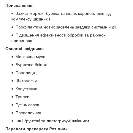
Призначення:
Захист моркви, буряка та інших коренеплодів від
комплексу шкідників
Профілактика нових заселень завдяки системній дії
Підвищення ефективності обробки за рахунок
прилипача
Основні шкідники:
Морквяна муха
Бурякова блішка
Попелиця
Щитоноски
Капустянка
Трипси
Гусінь совок
Проволочник
Інші ґрунтові та листогризучі шкідники
Переваги препарату Рятівник: