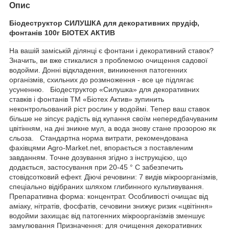
Опис
Біодеструктор СИЛУШКА для декоративних прудіф,
фонтанів 100г БІОТЕХ АКТИВ
На вашій заміській ділянці є фонтани і декоративний ставок?
Значить, ви вже стикалися з проблемою очищення садової
водойми. Донні відкладення, виникнення патогенних
організмів, схильних до розмноження - все це підлягає
усуненню. Біодеструктор «Силушка» для декоративних
ставків і фонтанів ТМ «Біотех Актив» зупинить
неконтрольований ріст рослин у водоймі. Тепер ваш ставок
більше не зіпсує радість від купання своїм непередбачуваним
цвітінням, на дні зникне мул, а вода знову стане прозорою як
сльоза. Стандартна норма витрати, рекомендована
фахівцями Agro-Market.net, впорається з поставленим
завданням. Точне дозування згідно з інструкцією, що
додається, застосування при 20-45 ° С забезпечить
стовідсотковий ефект. Діючі речовини: 7 видів мікроорганізмів,
спеціально відібраних шляхом глибинного культивування.
Препаративна форма: концентрат. Особливості очищає від
аміаку, нітратів, фосфатів, сечовини знижує ризик «цвітіння»
водойми захищає від патогенних мікроорганізмів зменшує
замулювання Призначення: для очищення декоративних