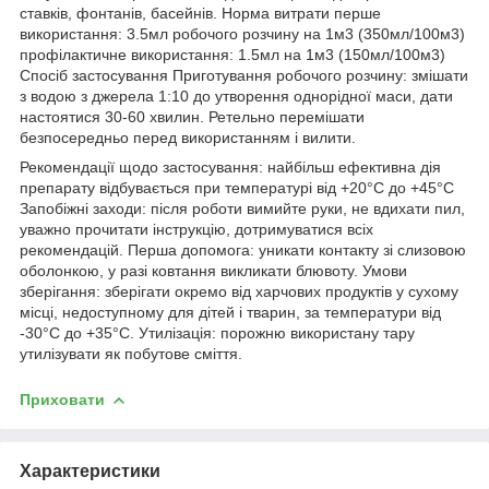
ставків, фонтанів, басейнів. Норма витрати перше
використання: 3.5мл робочого розчину на 1м3 (350мл/100м3)
профілактичне використання: 1.5мл на 1м3 (150мл/100м3)
Спосіб застосування Приготування робочого розчину: змішати
з водою з джерела 1:10 до утворення однорідної маси, дати
настоятися 30-60 хвилин. Ретельно перемішати
безпосередньо перед використанням і вилити.
Рекомендації щодо застосування: найбільш ефективна дія
препарату відбувається при температурі від +20°С до +45°С
Запобіжні заходи: після роботи вимийте руки, не вдихати пил,
уважно прочитати інструкцію, дотримуватися всіх
рекомендацій. Перша допомога: уникати контакту зі слизовою
оболонкою, у разі ковтання викликати блювоту. Умови
зберігання: зберігати окремо від харчових продуктів у сухому
місці, недоступному для дітей і тварин, за температури від
-30°С до +35°С. Утилізація: порожню використану тару
утилізувати як побутове сміття.
Приховати
Характеристики