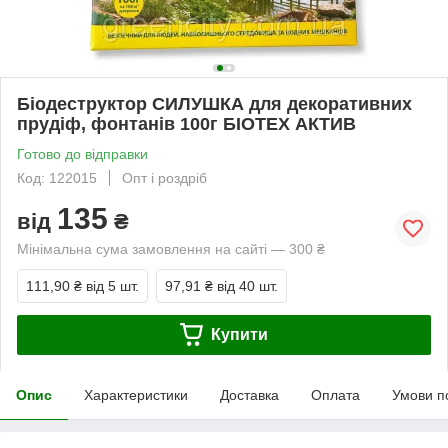
Біодеструктор СИЛУШКА для декоративних
прудіф, фонтанів 100г БІОТЕХ АКТИВ
Готово до відправки
Код: 122015
Опт і роздріб
135
від
₴
Мінімальна сума замовлення на сайті — 300 ₴
111,90 ₴
від 5 шт.
97,91 ₴
від 40 шт.
Купити
Опис
Характеристики
Доставка
Оплата
Умови п