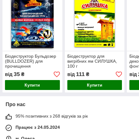
Біодеструктор Бульдозер
Біодеструктор для
Біод
(BULLDOZER) для
вигрібних ям СИЛУШКА,
деко
прочищення
100 г
фонт
каналізаційних труб
35
111
від
₴
від
₴
від
БІОТЕХ АКТИВ, 50 г
Купити
Купити
Про нас
95% позитивних з 268 відгуків за рік
Працює з 24.05.2024
м. Одеса