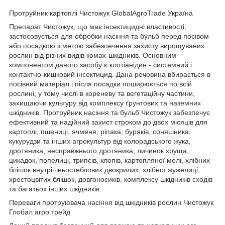
Протруйник картоплі Чистожук GlobalAgroTrade Україна
Препарат Чистожук, що має інсектицидні властивості,
застосовується для обробки насіння та бульб перед посівом
або посадкою з метою забезпечення захисту вирощуваних
рослин від різних видів комах-шкідників. Основним
компонентом даного засобу є клотіанідин - системний і
контактно-кишковий інсектицид. Дана речовина вбирається в
посівний матеріал і після посадки поширюється по всій
рослині, у тому числі в кореневу та вегетаційну частини,
захищаючи культуру від комплексу ґрунтових та наземних
шкідників. Протруйник насіння та бульб Чистожук забезпечує
ефективний та надійний захист строком до двох місяців для
картоплі, пшениці, ячменя, ріпака, буряків, соняшника,
кукурудзи та інших агрокультур від колорадського жука,
дротяника, несправжнього дротяника, личинок хруща,
цикадок, попелиці, трипсів, клопів, картопляної молі, хлібних
блішок внутрішньостеблових двокрилих, хлібної жужелиці,
хрестоцвітих блішок, довгоносиків, комплексу шкідників сходів
та багатьох інших шкідників.
Переваги протруювача насіння від шкідників рослин Чистожук
Глобал агро трейд