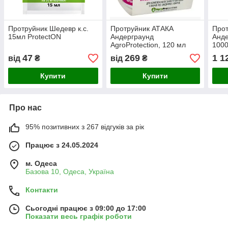
Протруйник Шедевр к.с.
Протруйник АТАКА
Про
15мл ProtectON
Андерграунд
Анде
AgroProtection, 120 мл
100
47
269
1 1
від
₴
від
₴
Купити
Купити
Про нас
95% позитивних з 267 відгуків за рік
Працює з 24.05.2024
м. Одеса
Базова 10, Одеса, Україна
Контакти
Сьогодні працює з 09:00 до 17:00
Показати весь графік роботи