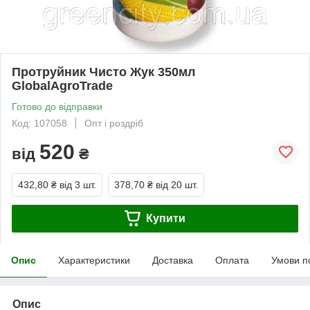
Протруйник Чисто Жук 350мл
GlobalAgroTrade
Готово до відправки
Код: 107058
Опт і роздріб
520
від
₴
432,80 ₴
від 3 шт.
378,70 ₴
від 20 шт.
Купити
Опис
Характеристики
Доставка
Оплата
Умови п
Опис