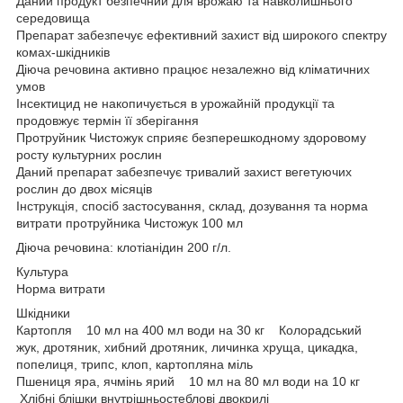
Даний продукт безпечний для врожаю та навколишнього
середовища
Препарат забезпечує ефективний захист від широкого спектру
комах-шкідників
Діюча речовина активно працює незалежно від кліматичних
умов
Інсектицид не накопичується в урожайній продукції та
продовжує термін її зберігання
Протруйник Чистожук сприяє безперешкодному здоровому
росту культурних рослин
Даний препарат забезпечує тривалий захист вегетуючих
рослин до двох місяців
Інструкція, спосіб застосування, склад, дозування та норма
витрати протруйника Чистожук 100 мл
Діюча речовина: клотіанідин 200 г/л.
Культура
Норма витрати
Шкідники
Картопля 10 мл на 400 мл води на 30 кг Колорадський
жук, дротяник, хибний дротяник, личинка хруща, цикадка,
попелиця, трипс, клоп, картопляна міль
Пшениця яра, ячмінь ярий 10 мл на 80 мл води на 10 кг
Хлібні блішки внутрішньостеблові двокрилі