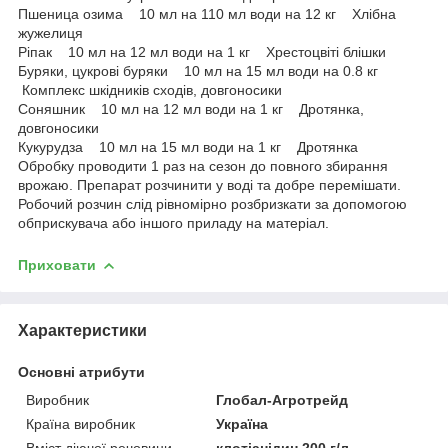
Пшеница озима 10 мл на 110 мл води на 12 кг Хлібна
жужелиця
Ріпак 10 мл на 12 мл води на 1 кг Хрестоцвіті блішки
Буряки, цукрові буряки 10 мл на 15 мл води на 0.8 кг
Комплекс шкідників сходів, довгоносики
Соняшник 10 мл на 12 мл води на 1 кг Дротянка,
довгоносики
Кукурудза 10 мл на 15 мл води на 1 кг Дротянка
Обробку проводити 1 раз на сезон до повного збирання
врожаю. Препарат розчинити у воді та добре перемішати.
Робочий розчин слід рівномірно розбризкати за допомогою
обприскувача або іншого приладу на матеріал.
Приховати
Характеристики
Основні атрибути
Виробник
Глобал-Агротрейд
Країна виробник
Україна
Вміст діючої речовини
клотіанідин 200 г/л.