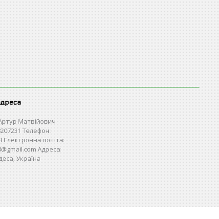
адреса
Артур Матвійович
207231 Телефон:
3 Електронна пошта:
28@gmail.com Адреса:
деса, Україна