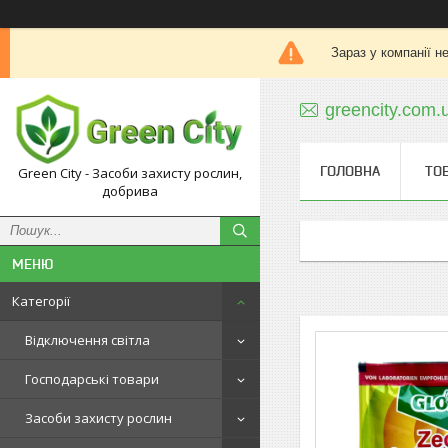
Зараз у компанії н
greencity.com
ГОЛОВНА
ТО
Green City - Засоби захисту рослин,
добрива
Категорії
Відключення світла
Господарські товари
Засоби захисту рослин