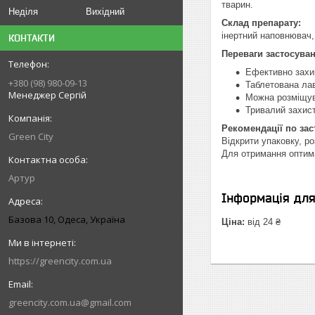
тварин.
Неділя
Вихідний
Склад препарату:
інертний наповнювач,
КОНТАКТИ
Переваги застосуван
Ефективно захищ
+380 (98) 980-09-13
Таблетована лав
Менеджер Сергій
Можна розміщува
Тривалий захист
Рекомендації по за
Green City
Відкрити упаковку, ро
Для отримання оптимал
Артур
Інформація дл
Базова 10, Одеса, Україна
Ціна:
від 24 ₴
https://greencity.com.ua
greencity.com.ua@gmail.com