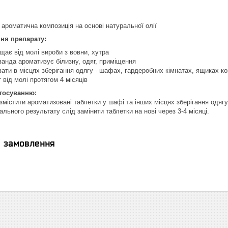
 ароматична композиція на основі натуральної олії
ня препарату:
ає від молі вироби з вовни, хутра
анда ароматизує білизну, одяг, приміщення
ти в місцях зберігання одягу - шафах, гардеробних кімнатах, ящиках ко
 від молі протягом 4 місяців
стосуванню:
змістити ароматизовані таблетки у шафі та інших місцях зберігання одягу 
ьного результату слід замінити таблетки на нові через 3-4 місяці.
я замовлення