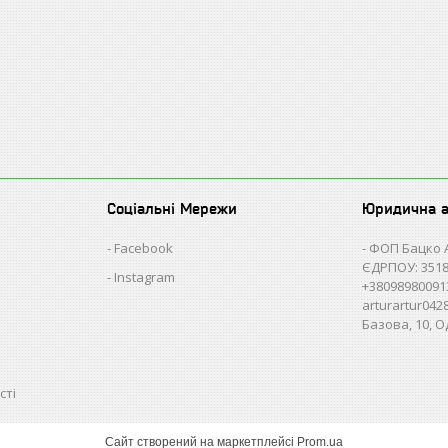
Соціальні Мережи
Юридична 
Facebook
ФОП Бацко 
ЄДРПОУ: 3518
Instagram
+38098980091
arturartur04
Базова, 10, О
сті
Сайт створений на маркетплейсі
Prom.ua