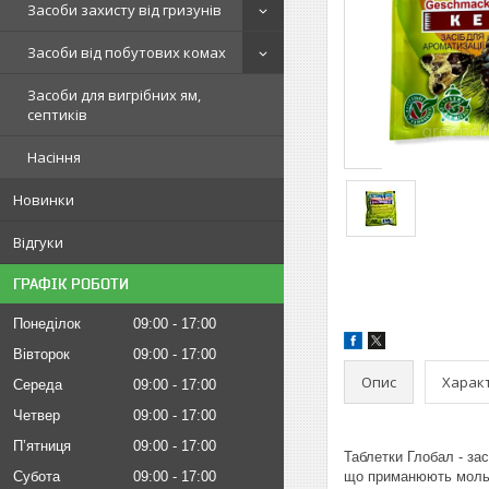
Засоби захисту від гризунів
Засоби від побутових комах
Засоби для вигрібних ям,
септиків
Насіння
Новинки
Відгуки
ГРАФІК РОБОТИ
Понеділок
09:00
17:00
Вівторок
09:00
17:00
Опис
Харак
Середа
09:00
17:00
Четвер
09:00
17:00
Пʼятниця
09:00
17:00
Таблетки Глобал - за
Субота
09:00
17:00
що приманюють моль,