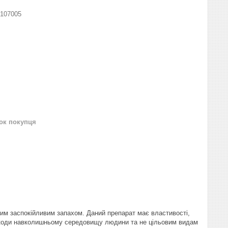
107005
нок покупця
мним заспокійливим запахом. Даний препарат має властивості,
 шкоди навколишньому середовищу людини та не цільовим видам