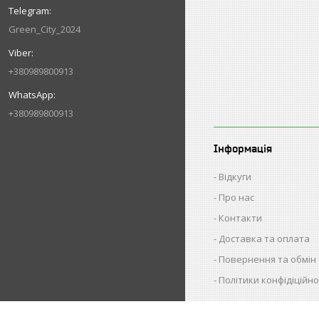
Green_City_2024
+380989800913
+380989800913
Інформація
Відкуги
Про нас
Контакти
Доставка та оплата
Повернення та обмін
Політики конфідіційно