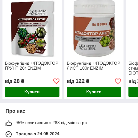
Біофунгіцид ФІТОДОКТОР
Біофунгіцид ФІТОДОКТОР
Біоф
ҐРУНТ 20г ENZIM
ЛИСТ 100г ENZIM
стим
БІО
28
122
від
₴
від
₴
від
Купити
Купити
Про нас
95% позитивних з 268 відгуків за рік
Працює з 24.05.2024