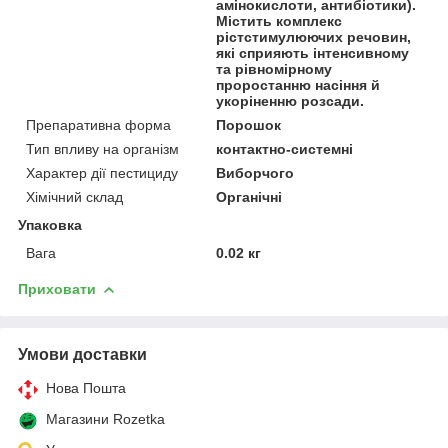
амінокислоти, антибіотики).
Містить комплекс
рістстимулюючих речовин,
які сприяють інтенсивному
та рівномірному
проростанню насіння й
укоріненню розсади.
Препаративна форма
Порошок
Тип впливу на організм
контактно-системні
Характер дії пестициду
Виборчого
Хімічний склад
Органічні
Упаковка
Вага
0.02 кг
Приховати
Умови доставки
Нова Пошта
Магазини Rozetka