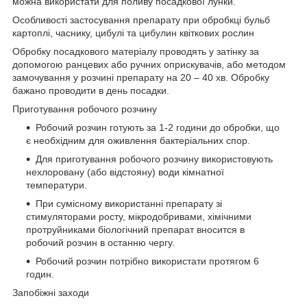
можна використати для поливу посадкової лунки.
Особливості застосування препарату при обробкці бульб
картоплі, часнику, цибулі та цибулин квіткових рослин
Обробку посадкового матеріалу проводять у затінку за
допомогою ранцевих або ручних оприскувачів, або методом
замочування у розчині препарату на 20 – 40 хв. Обробку
бажано проводити в день посадки.
Приготування робочого розчину
Робочий розчин готують за 1-2 години до обробки, що
є необхідним для оживлення бактеріальних спор.
Для приготування робочого розчину використовують
нехлоровану (або відстояну) води кімнатної
температури.
При сумісному використанні препарату зі
стимуляторами росту, мікродобривами, хімічними
протруйниками біологічний препарат вносится в
робочий розчин в останню чергу.
Робочий розчин потрібно використати протягом 6
годин.
Запобіжні заходи