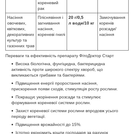
кореневий
рак
Насіння
Пліснявіння і
20 г/0,5
Замочування
овочевих,
загнивання
л
води/10 кг
коренів
квіткових,
насіння,
розсади/
декоративних
кореневі гнилі
насіння
культур та
газонних трав
Переваги та ефективність препарату ФітоДоктор Старт
Висока біологічна, фунгіцидна, бактерицидна
активність проти широкого спектру хвороб, що
викликаються грибами та бактеріями.
Підвищення енергії проростання насіння,
прискорення появи сходів, стимуляція росту рослини.
Покращує укорінення розсади та стимулює
формування кореневої системи рослин.
Захист кореневої системи рослини впродовж усього
періоду вегетації.
Підвищення врожайності до 15%.
Істотно економить кошти господаря за рахунок