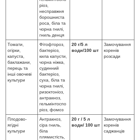
ріоз,
несправжня
борошниста
роса, біла та
чорна гнилі,
гниль денця
Томати,
Фітофтороз,
20 г/5 л
Замочування
огірки,
бактеріоз,
води
/100 шт
коренів
капуста,
кила капусти,
розсади
баклажани,
чорна ніжка,
перець та
судинний
інші овочеві
бактеріоз,
культури
суха, біла та
чорна гнилі,
ризоктоніоз,
антракноз,
гельмінтоспо
ріоз, фомоз
Плодово-
Антракноз,
20 г / 5 л
Замочування
ягідні
сіра гниль,
води
/ 100 шт
коренів
культури
біла
саджанців
плямистість,