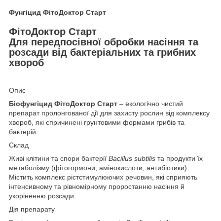
Фунгіцид ФітоДоктор Старт
ФітоДоктор Старт
Для передпосівної обробки насіння та
розсади від бактеріальних та грибних
хвороб
Опис
Біофунгіцид ФітоДоктор Старт
– екологічно чистий
препарат пролонгованої дії для захисту рослин від комплексу
хвороб, які спричинені грунтовими формами грибів та
бактерій.
Склад
Живі клітини та спори бактерії
Bacillus subtilis
та продукти їх
метаболізму (фітогормони, амінокислоти, антибіотики).
Містить комплекс рістстимулюючих речовин, які сприяють
інтенсивному та рівномірному проростанню насіння й
укоріненню розсади.
Дія препарату