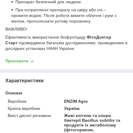
Препарат безпечний для людини.
При потраплянні препарату на шкіру або очі –
промити водою. Після роботи вимити обличчя і руки з
милом, прополоскати ротову порожнину.
ВАЖЛИВО!
Ефективність використання біофунгіциду
ФітоДоктор
Старт
підтверджена багатьма дослідженнями, проведеними в
дослідних установах НААН України.
Приховати
Характеристики
Основні
Виробник
ENZIM Agro
Країна виробник
Україна
Вміст діючої речовини
Живі клітини та спори
бактерії Bacillus subtilis та
продукти їх метаболізму
(фітогормони,