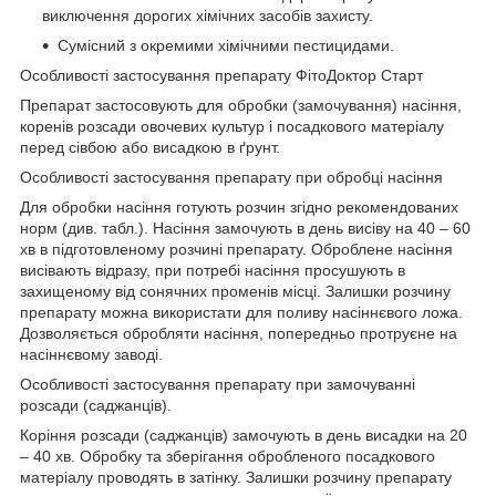
виключення дорогих хімічних засобів захисту.
Сумісний з окремими хімічними пестицидами.
Особливості застосування препарату ФітоДоктор Старт
Препарат застосовують для обробки (замочування) насіння,
коренів розсади овочевих культур і посадкового матеріалу
перед сівбою або висадкою в ґрунт.
Особливості застосування препарату при обробці насіння
Для обробки насіння готують розчин згідно рекомендованих
норм (див. табл.). Насіння замочують в день висіву на 40 – 60
хв в підготовленому розчині препарату. Оброблене насіння
висівають відразу, при потребі насіння просушують в
захищеному від сонячних променів місці. Залишки розчину
препарату можна використати для поливу насіннєвого ложа.
Дозволяється обробляти насіння, попередньо протруєне на
насіннєвому заводі.
Особливості застосування препарату при замочуванні
розсади (саджанців).
Коріння розсади (саджанців) замочують в день висадки на 20
– 40 хв. Обробку та зберігання обробленого посадкового
матеріалу проводять в затінку. Залишки розчину препарату