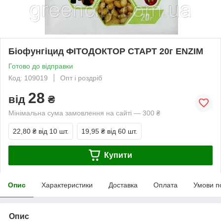
Біофунгіцид ФІТОДОКТОР СТАРТ 20г ENZIM
Готово до відправки
Код: 109019
Опт і роздріб
28
від
₴
Мінімальна сума замовлення на сайті — 300 ₴
22,80 ₴
від 10 шт.
19,95 ₴
від 60 шт.
Купити
Опис
Характеристики
Доставка
Оплата
Умови п
Опис