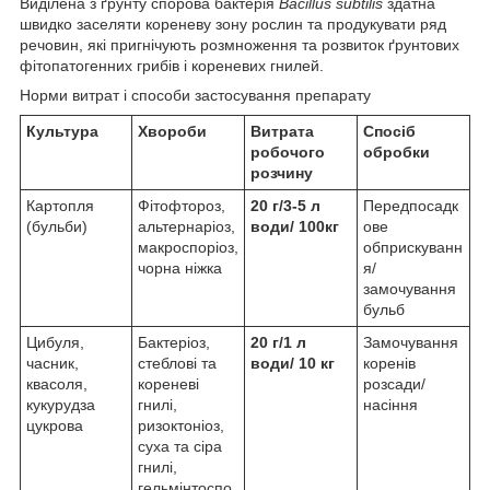
Виділена з ґрунту спорова бактерія
Bacillus subtilis
здатна
швидко заселяти кореневу зону рослин та продукувати ряд
речовин, які пригнічують розмноження та розвиток ґрунтових
фітопатогенних грибів і кореневих гнилей.
Норми витрат і способи застосування препарату
Культура
Хвороби
Витрата
Спосіб
робочого
обробки
розчину
Картопля
Фітофтороз,
20 г/3-5 л
Передпосадк
(бульби)
альтернаріоз,
води
/ 100кг
ове
макроспоріоз,
обприскуванн
чорна ніжка
я/
замочування
бульб
Цибуля,
Бактеріоз,
20 г/1 л
Замочування
часник,
стеблові та
води/
10 кг
коренів
квасоля,
кореневі
розсади/
кукурудза
гнилі,
насіння
цукрова
ризоктоніоз,
суха та сіра
гнилі,
гельмінтоспо