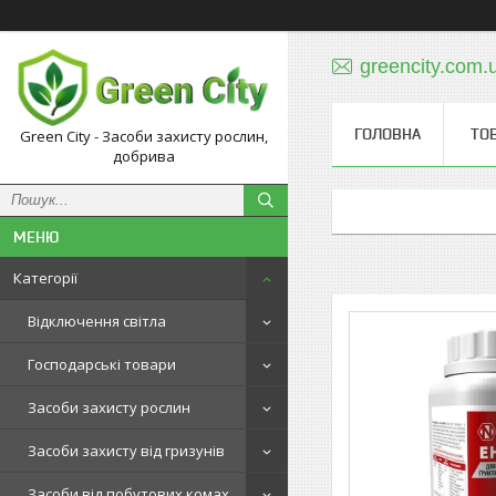
greencity.com
ГОЛОВНА
ТО
Green City - Засоби захисту рослин,
добрива
Категорії
Відключення світла
Господарські товари
Засоби захисту рослин
Засоби захисту від гризунів
Засоби від побутових комах