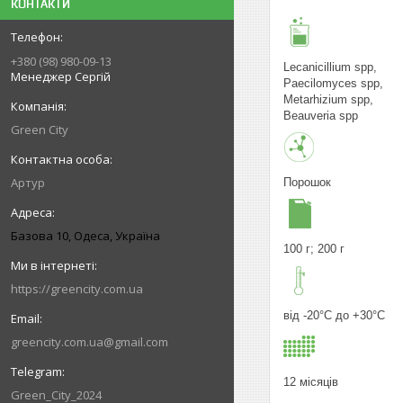
КОНТАКТИ
+380 (98) 980-09-13
Lecanicillium spp,
Менеджер Сергій
Paecilomyces spp,
Metarhizium spp,
Beauveria spp
Green City
Артур
Порошок
Базова 10, Одеса, Україна
100 г; 200 г
https://greencity.com.ua
від -20°С до +30°С
greencity.com.ua@gmail.com
12 місяців
Green_City_2024