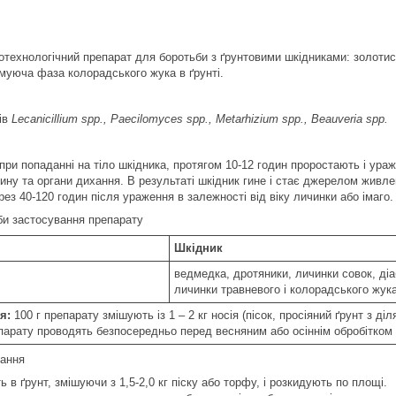
іотехнологічний препарат для боротьби з ґрунтовими шкідниками: золоти
муюча фаза колорадського жука в ґрунті.
бів
Lecanicillium spp., Paecilomyces spp., Metarhizium spp., Beauveria spp.
, при попаданні на тіло шкідника, протягом 10-12 годин проростають і ур
нину та органи дихання. В результаті шкідник гине і стає джерелом живл
ез 40-120 годин після ураження в залежності від віку личинки або імаго.
би застосування препарату
Шкідник
ведмедка, дротяники, личинки совок, діа
личинки травневого і колорадського жук
я:
100 г препарату змішують із 1 – 2 кг носія (пісок, просіяний ґрунт з 
парату проводять безпосередньо перед весняним або осіннім обробітком 
тання
 в ґрунт, змішуючи з 1,5-2,0 кг піску або торфу, і розкидують по площі.