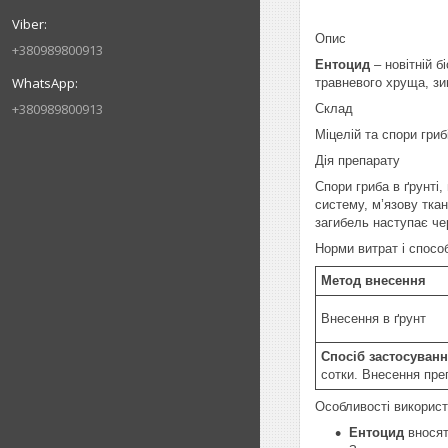
Опис
+380989800913
Ентоцид
– новітній б
травневого хруща, зи
+380989800913
Склад
Міцелій та спори гри
Дія препарату
Спори гриба в ґрунті
систему, м’язову тка
загибель наступає чер
Норми витрат і спосо
Метод внесення
Внесення в ґрунт
Спосіб застосуванн
сотки. Внесення пре
Особливості викорис
Ентоцид
вносять