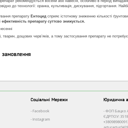
репарат рекомендується восени або навесні, особливо в період випадан
овідно до технології: оранка, культивація, дискування, підгортання. Най
ування препарату
Ентоцид
сприяє істотному зниженню кількості ґрунтови
і ефективність препарату суттєво знижується.
несенні
 тварин, дощових черв’яків, а тому застосування препарату не потребує
я замовлення
Соціальні Мережи
Юридична 
Facebook
ФОП Бацко 
ЄДРПОУ: 3518
Instagram
+38098980091
arturartur04