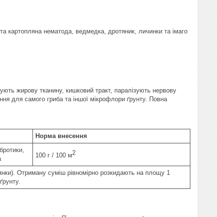
ста картопляна нематода, ведмедка, дротяник, личинки та імаго
ажують жирову тканину, кишковий тракт, паралізують нервову
ення для самого гриба та іншої мікрофлори ґрунту. Повна
Норма внесення
бротики,
2
100 г / 100 м
а
ділянки). Отриману суміш рівномірно розкидають на площу 1
ґрунту.