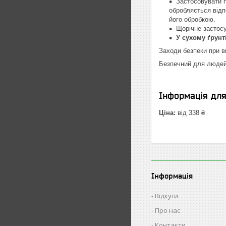
Застосовувати п
обробляється відп
його обробкою.
Щорічне застос
У сухому ґрунт
Заходи безпеки при в
Безпечний для людей,
Інформація дл
Ціна:
від 338 ₴
Інформація
Відкуги
Про нас
Контакти