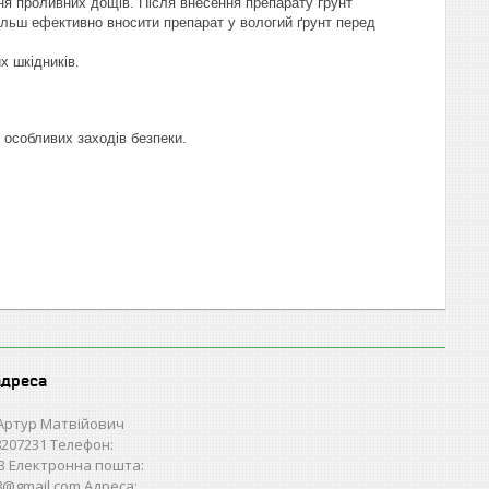
ня проливних дощів. Після внесення препарату ґрунт
більш ефективно вносити препарат у вологий ґрунт перед
х шкідників.
 особливих заходів безпеки.
адреса
Артур Матвійович
207231 Телефон:
3 Електронна пошта:
28@gmail.com Адреса: