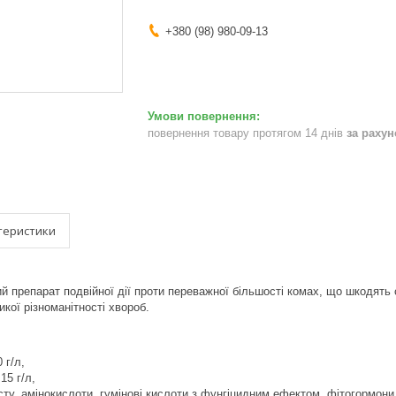
+380 (98) 980-09-13
повернення товару протягом 14 днів
за раху
теристики
й препарат подвійної дії проти переважної більшості комах, що шкодять
кої різноманітності хвороб.
 г/л,
15 г/л,
сту, амінокислоти, гумінові кислоти з фунгіцидним ефектом, фітогормо