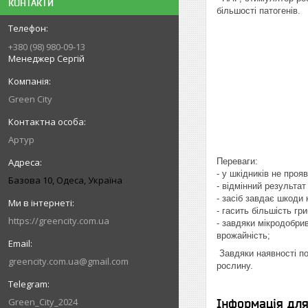
КОНТАКТИ
більшості патогенів.
+380 (98) 980-09-13
Менеджер Сергій
Green City
Артур
Переваги:
- у шкідників не проя
Базова 10, Одеса, Україна
- відмінний результа
- засіб завдає шкоди 
- гасить більшість г
https://greencity.com.ua
- завдяки мікродобри
врожайність;
Завдяки наявності по
greencity.com.ua@gmail.com
рослину.
Green_City_2024
Інформація дл