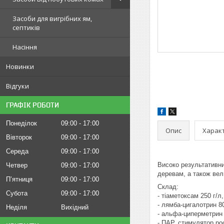
Засоби для вигрібних ям,
септиків
Насіння
Новинки
Відгуки
ГРАФІК РОБОТИ
Понеділок
09:00
17:00
Опис
Харак
Вівторок
09:00
17:00
Середа
09:00
17:00
Високо результативни
Четвер
09:00
17:00
деревам, а також вели
Пʼятниця
09:00
17:00
Склад:
Субота
09:00
17:00
- тіаметоксам 250 г/л,
- лямба-цигалотрин 80
Неділя
Вихідний
- альфа-циперметрин 
- ПАР, стимулятор ро