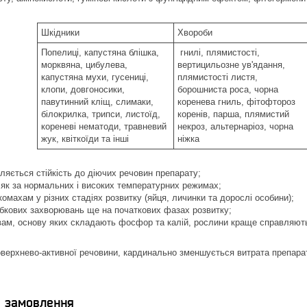
Шкідники
Хвороби
Попелиці, капустяна блішка,
гнилі, плямистості,
морквяна, цибулева,
вертицильозне ув'ядання,
капустяна мухи, гусениці,
плямистості листя,
клопи, довгоносики,
борошниста роса, чорна
павутинний кліщ, слимаки,
коренева гниль, фітофтороз
білокрилка, трипси, листоїд,
коренів, парша, плямистий
кореневі нематоди, травневий
некроз, альтернаріоз, чорна
жук, квіткоїди та інші
ніжка
вляється стійкість до діючих речовин препарату;
т як за нормальних і високих температурних режимах;
комахам у різних стадіях розвитку (яйця, личинки та дорослі особини);
рибкових захворювань ще на початкових фазах розвитку;
вам, основу яких складають фосфор та калій, рослини краще справляють
верхнево-активної речовини, кардинально зменшується витрата препара
я замовлення