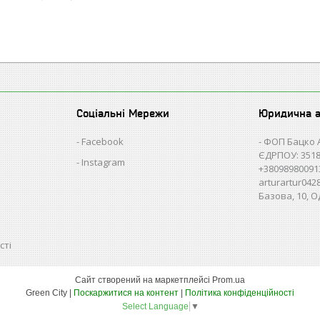
Соціальні Мережи
Юридична 
Facebook
ФОП Бацко 
ЄДРПОУ: 3518
Instagram
+38098980091
arturartur04
Базова, 10, О
сті
Сайт створений на маркетплейсі
Prom.ua
Green City |
Поскаржитися на контент
|
Політика конфіденційності
Select Language
▼