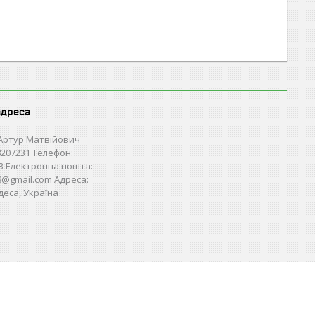
адреса
Артур Матвійович
207231 Телефон:
3 Електронна пошта:
28@gmail.com Адреса:
деса, Україна