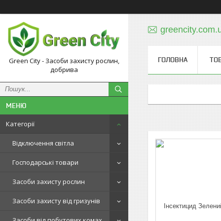
greencity.com
ГОЛОВНА
ТО
Green City - Засоби захисту рослин,
добрива
Категорії
Відключення світла
Господарські товари
Засоби захисту рослин
Засоби захисту від гризунів
Засоби від побутових комах