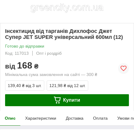
Інсектицид від тарганів Дихлофос Джет
Супер JET SUPER універсальний 600мл (12)
Готово до відправки
Код: 117013
Опт і роздріб
168
від
₴
Мінімальна сума замовлення на сайті — 300 ₴
139,40 ₴
від 3 шт.
121,98 ₴
від 12 шт.
Купити
Опис
Характеристики
Доставка
Оплата
Умови п