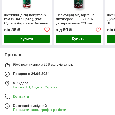
Інсектицид від побутових
Інсектицид від тарганів
Інсе
комах Jet Super (Джет
Дихлофос JET SUPER
Дих
Супер) Аерозоль Зелений,
універсальний 220мл
JET 
400 мл
зелений (48)
220м
86
69
від
₴
від
₴
від
Купити
Купити
Про нас
95% позитивних з 268 відгуків за рік
Працює з 24.05.2024
м. Одеса
Базова 10, Одеса, Україна
Контакти
Сьогодні вихідний
Показати весь графік роботи