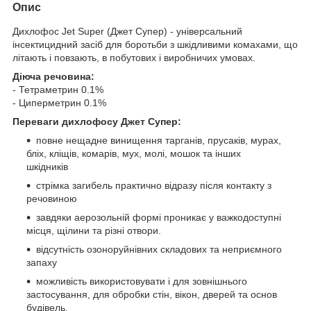
Опис
Дихлофос Jet Super (Джет Супер) - універсальний
інсектицидний засіб для боротьби з шкідливими комахами, що
літають і повзають, в побутових і виробничих умовах.
Діюча речовина:
- Тетраметрин 0.1%
- Циперметрин 0.1%
Переваги дихлофосу Джет Супер:
повне нещадне винищення тарганів, прусаків, мурах,
бліх, кліщів, комарів, мух, молі, мошок та інших
шкідників
стрімка загибель практично відразу після контакту з
речовиною
завдяки аерозольній формі проникає у важкодоступні
місця, щілини та різні отвори.
відсутність озоноруйнівних складових та неприємного
запаху
можливість використовувати і для зовнішнього
застосування, для обробки стін, вікон, дверей та основ
будівель.