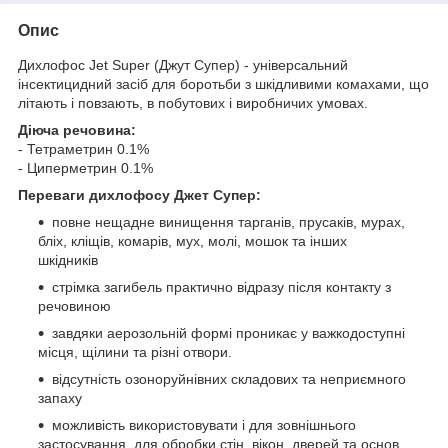
Опис
Дихлофос Jet Super (Джут Супер) - універсальний
інсектицидний засіб для боротьби з шкідливими комахами, що
літають і повзають, в побутових і виробничих умовах.
Діюча речовина:
- Тетраметрин 0.1%
- Циперметрин 0.1%
Переваги дихлофосу Джет Супер:
повне нещадне винищення тарганів, прусаків, мурах,
бліх, кліщів, комарів, мух, молі, мошок та інших
шкідників
стрімка загибель практично відразу після контакту з
речовиною
завдяки аерозольній формі проникає у важкодоступні
місця, щілини та різні отвори.
відсутність озоноруйнівних складових та неприємного
запаху
можливість використовувати і для зовнішнього
застосування, для обробки стін, вікон, дверей та основ