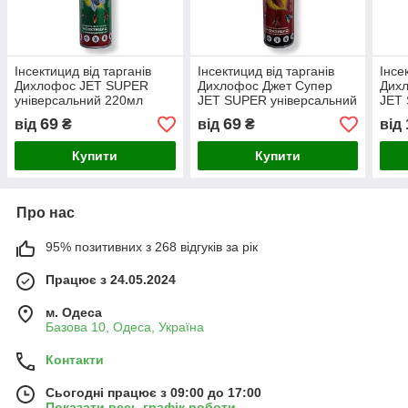
Інсектицид від тарганів
Інсектицид від тарганів
Інсе
Дихлофос JET SUPER
Дихлофос Джет Супер
Дих
універсальний 220мл
JET SUPER універсальний
JET 
зелений (48)
220мл червоний (48)
600м
69
69
від
₴
від
₴
від
Купити
Купити
Про нас
95% позитивних з 268 відгуків за рік
Працює з 24.05.2024
м. Одеса
Базова 10, Одеса, Україна
Контакти
Сьогодні працює з 09:00 до 17:00
Показати весь графік роботи