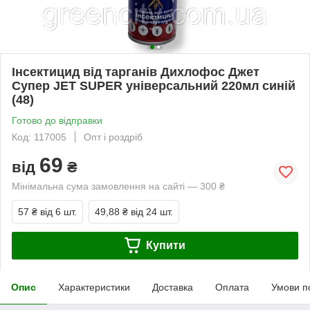
Інсектицид від тарганів Дихлофос Джет
Супер JET SUPER універсальний 220мл синій
(48)
Готово до відправки
Код: 117005
Опт і роздріб
69
від
₴
Мінімальна сума замовлення на сайті — 300 ₴
57 ₴
від 6 шт.
49,88 ₴
від 24 шт.
Купити
Опис
Характеристики
Доставка
Оплата
Умови п