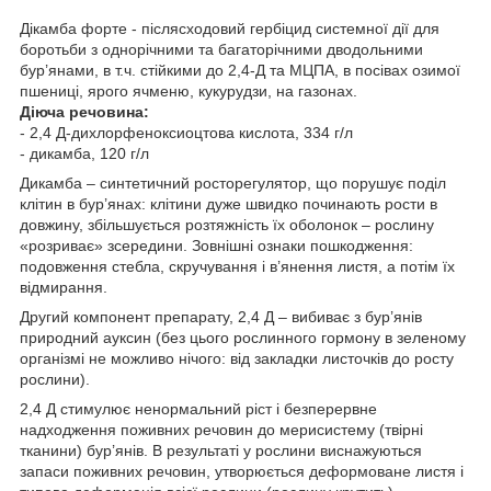
Дікамба форте - післясходовий гербіцид системної дії для
боротьби з однорічними та багаторічними дводольними
бур’янами, в т.ч. стійкими до 2,4-Д та МЦПА, в посівах озимої
пшениці, ярого ячменю, кукурудзи, на газонах.
Діюча речовина:
- 2,4 Д-дихлорфеноксиоцтова кислота, 334 г/л
- дикамба, 120 г/л
Дикамба – синтетичний росторегулятор, що порушує поділ
клітин в бур’янах: клітини дуже швидко починають рости в
довжину, збільшується розтяжність їх оболонок – рослину
«розриває» зсередини. Зовнішні ознаки пошкодження:
подовження стебла, скручування і в’янення листя, а потім їх
відмирання.
Другий компонент препарату, 2,4 Д – вибиває з бур’янів
природний ауксин (без цього рослинного гормону в зеленому
організмі не можливо нічого: від закладки листочків до росту
рослини).
2,4 Д стимулює ненормальний ріст і безперервне
надходження поживних речовин до мерисистему (твірні
тканини) бур’янів. В результаті у рослини виснажуються
запаси поживних речовин, утворюється деформоване листя і