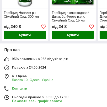
Гербіцид Напалм р.к.
Гербіцид післясходовий
Герб
Сімейний Сад, 300 мл
Дикамба Форте в.р.к.
Дика
Сімейний Сад, 15 мл
Сіме
240
24
від
₴
від
₴
від
Купити
Купити
Про нас
95% позитивних з 268 відгуків за рік
Працює з 24.05.2024
м. Одеса
Базова 10, Одеса, Україна
Контакти
Сьогодні працює з 09:00 до 17:00
Показати весь графік роботи