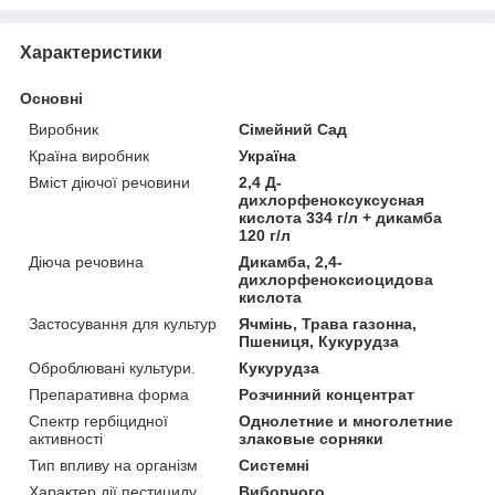
Характеристики
Основні
Виробник
Сімейний Сад
Країна виробник
Україна
Вміст діючої речовини
2,4 Д-
дихлорфеноксуксусная
кислота 334 г/л + дикамба
120 г/л
Діюча речовина
Дикамба, 2,4-
дихлорфеноксиоцидова
кислота
Застосування для культур
Ячмінь, Трава газонна,
Пшениця, Кукурудза
Оброблювані культури.
Кукурудза
Препаративна форма
Розчинний концентрат
Спектр гербіцидної
Однолетние и многолетние
активності
злаковые сорняки
Тип впливу на організм
Системні
Характер дії пестициду
Виборчого