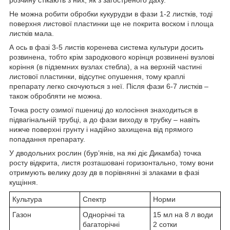
Не можна робити обробки кукурудзи в фази 1-2 листків, тоді
поверхня листової пластинки ще не покрита воском і площа
листків мала.
А ось в фазі 3-5 листів коренева система культури досить
розвинена, тобто крім зародкового корінця розвинені вузлові
коріння (в підземних вузлах стебла), а на верхній частині
листової пластинки, відсутнє опушення, тому краплі
препарату легко скочуються з неї. Після фази 6-7 листків –
також обробляти не можна.
Точка росту озимої пшениці до колосіння знаходиться в
підвагінальній трубці, а до фази виходу в трубку – навіть
нижче поверхні грунту і надійно захищена від прямого
попадання препарату.
У дводольних рослин (бур’янів, на які діє Дикамба) точка
росту відкрита, листя розташовані горизонтально, тому вони
отримують велику дозу дв в порівнянні зі злаками в фазі
кущіння.
Культура
Спектр
Норми
Газон
Однорічні та
15 мл на 8 л води
багаторічні
2 сотки