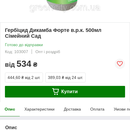
Гербіцид Дикамба Форте в.р.к. 500мл
Сімейний Сад
Готово до відправки
Код: 103007
Опт і роздріб
534
від
₴
444,60 ₴
від 2 шт.
389,03 ₴
від 24 шт.
Купити
Опис
Характеристики
Доставка
Оплата
Умови п
Опис