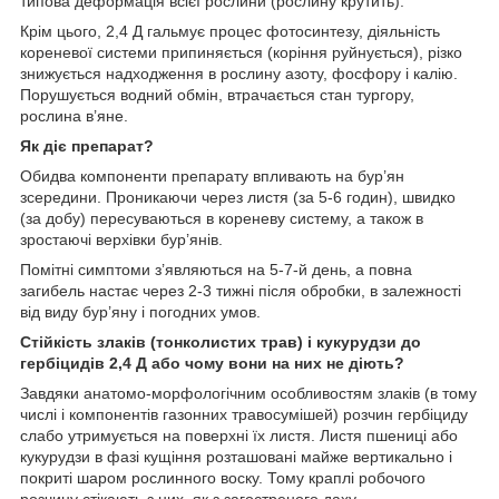
типова деформація всієї рослини (рослину крутить).
Крім цього, 2,4 Д гальмує процес фотосинтезу, діяльність
кореневої системи припиняється (коріння руйнується), різко
знижується надходження в рослину азоту, фосфору і калію.
Порушується водний обмін, втрачається стан тургору,
рослина в’яне.
Як діє препарат?
Обидва компоненти препарату впливають на бур’ян
зсередини. Проникаючи через листя (за 5-6 годин), швидко
(за добу) пересуваються в кореневу систему, а також в
зростаючі верхівки бур’янів.
Помітні симптоми з’являються на 5-7-й день, а повна
загибель настає через 2-3 тижні після обробки, в залежності
від виду бур’яну і погодних умов.
Стійкість злаків (тонколистих трав) і кукурудзи до
гербіцидів 2,4 Д або чому вони на них не діють?
Завдяки анатомо-морфологічним особливостям злаків (в тому
числі і компонентів газонних травосумішей) розчин гербіциду
слабо утримується на поверхні їх листя. Листя пшениці або
кукурудзи в фазі кущіння розташовані майже вертикально і
покриті шаром рослинного воску. Тому краплі робочого
розчину стікають з них, як з загостреного даху.