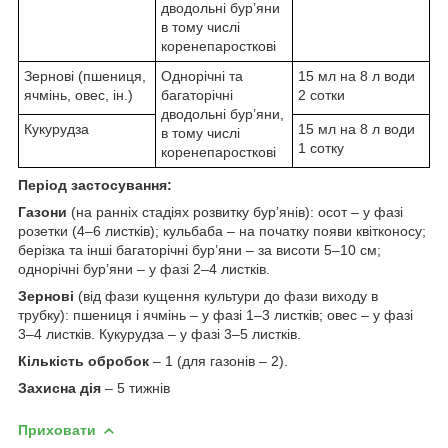
дводольні бур’яни
в тому числі
коренепаросткові
Зернові (пшениця,
Однорічні та
15 мл на 8 л води
ячмінь, овес, ін.)
багаторічні
2 сотки
дводольні бур’яни,
Кукурудза
15 мл на 8 л води
в тому числі
1 сотку
коренепаросткові
Період застосування:
Газони
(на ранніх стадіях розвитку бур’янів): осот – у фазі
розетки (4–6 листків); кульбаба – на початку появи квітконосу;
берізка та інші багаторічні бур’яни – за висоти 5–10 см;
однорічні бур’яни – у фазі 2–4 листків.
Зернові
(від фази кущення культури до фази виходу в
трубку): пшениця і ячмінь – у фазі 1–3 листків; овес – у фазі
3–4 листків. Кукурудза – у фазі 3–5 листків.
Кількість обробок
– 1 (для газонів – 2).
Захисна дія
– 5 тижнів
Приховати