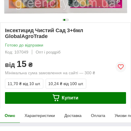
Інсектицид Чистий Сад 3+6мл
GlobalAgroTrade
Готово до відправки
Код: 107049
Опт і роздріб
15
від
₴
Мінімальна сума замовлення на сайті — 300 ₴
11,70 ₴
від 10 шт.
10,24 ₴
від 100 шт.
Купити
Опис
Характеристики
Доставка
Оплата
Умови п