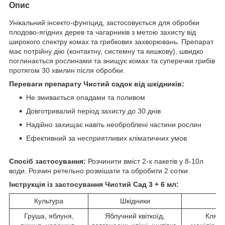
Опис
Унікальний інсекто-фунгіцид, застосовується для обробки
плодово-ягідних дерев та чагарників з метою захисту від
широкого спектру комах та грибкових захворювань. Препарат
має потрійну дію (контактну, системну та кишкову), швидко
поглинається рослинами та знищує комах та суперечки грибів
протягом 30 хвилин після обробки.
Переваги препарату Чистий садок від шкідників:
Не змивається опадами та поливом
Довготривалий період захисту до 30 днів
Надійно захищає навіть необроблені частини рослин
Ефективний за несприятливих кліматичних умов
Спосіб застосування:
Розчинити вміст 2-х пакетів у 8-10л
води. Розчин ретельно розмішати та обробити 2 сотки.
Інструкція із застосування Чистий Сад 3 + 6 мл:
Культура
Шкідники
Х
Груша, яблуня,
Яблучний квіткоїд,
Кляст