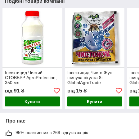
Подібні товари компанії
Інсектицид Чистий
Інсектицид Чисто Жук
Інсе
СТОВБУР AgroProtection,
шипуча пігулка 8г
шипу
350 мл
GlobalAgroTrade
Glob
91
15
від
₴
від
₴
від
Купити
Купити
Про нас
95% позитивних з 268 відгуків за рік