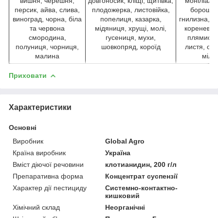
вишня, черешня,
довгоносик, кліщі, щитівка,
моніліальн
персик, айва, слива,
плодожерка, листовійка,
борошнис
виноград, чорна, біла
попелиця, казарка,
гнилизна, к
та червона
мідяниця, хрущі, молі,
кореневий 
смородина,
гусениця, мухи,
плямистос
полуниця, чорниця,
шовкопряд, короїд
листя, оід
малина
мілд
Приховати
Характеристики
Основні
Виробник
Global Agro
Країна виробник
Україна
Вміст діючої речовини
клотианидин, 200 г/л
Препаративна форма
Концентрат суспензії
Характер дії пестициду
Системно-контактно-
кишковий
Хімічний склад
Неорганічні