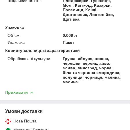
Шкідливий об'єкт
Плодожерки, Гусениця,
Молі, Квіткоїд, Казарки,
Попелиця, Кліщі,
Довгоносик, Листовійки,
Щитівка
Упаковка
Об`єм
0.009 л
Упаковка
Пакет
Користувальницькі характеристики
Оброблювані культури
Груша, яблуня, вишня,
черешня, персик, айва,
слива, виноград, чорна,
біла та червона смородина,
полуниця, чорниця, малина,
малина
Приховати
Умови доставки
Нова Пошта
Магазини Rozetka