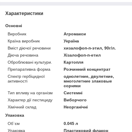
Характеристики
Основні
Виробник
Агромакси
Країна виробник
Україна
Вміст діючої речовини
хизалофоп-п-этил, 90г/л.
Діюча речовина
Хізалофоп-п-етил
Оброблювані культури.
Картопля
Препаративна форма
Розчинний концентрат
Спектр гербіцидної
однолетние, двулетние,
активності
многолетние злаковые
сорняки
Тип впливу на організм
Системні
Характер дії пестициду
Виборчого
Хімічний склад
Неорганічні
Упаковка
Об`єм
0.045 л
Упаковка
Пластиковий флакон