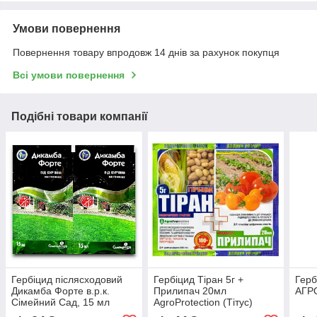
Умови повернення
Повернення товару впродовж 14 днів за рахунок покупця
Всі умови повернення
Подібні товари компанії
Гербіцид післясходовий
Гербіцид Тіран 5г +
Герб
Дикамба Форте в.р.к.
Прилипач 20мл
АГР
Сімейний Сад, 15 мл
AgroProtection (Тітус)