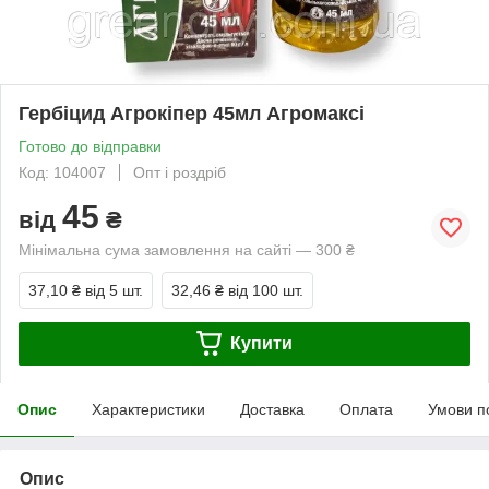
Гербіцид Агрокіпер 45мл Агромаксі
Готово до відправки
Код: 104007
Опт і роздріб
45
від
₴
Мінімальна сума замовлення на сайті — 300 ₴
37,10 ₴
від 5 шт.
32,46 ₴
від 100 шт.
Купити
Опис
Характеристики
Доставка
Оплата
Умови п
Опис