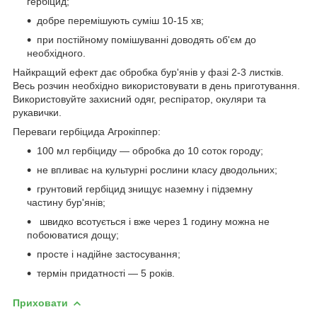
гербіцид;
добре перемішують суміш 10-15 хв;
при постійному помішуванні доводять об'єм до
необхідного.
Найкращий ефект дає обробка бур'янів у фазі 2-3 листків.
Весь розчин необхідно використовувати в день приготування.
Використовуйте захисний одяг, респіратор, окуляри та
рукавички.
Переваги гербіцида Агрокіппер:
100 мл гербіциду — обробка до 10 соток городу;
не впливає на культурні рослини класу дводольних;
грунтовий гербіцид знищує наземну і підземну
частину бур'янів;
швидко всотується і вже через 1 годину можна не
побоюватися дощу;
просте і надійне застосування;
термін придатності — 5 років.
Приховати