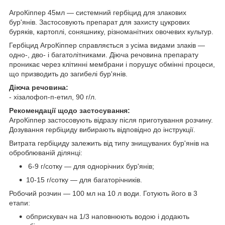
АгроКіппер 45мл — системний гербіцид для злакових
бур'янів. Застосовують препарат для захисту цукрових
буряків, картоплі, соняшнику, різноманітних овочевих культур.
Гербіцид АгроКіппер справляється з усіма видами злаків —
одно-, дво- і багатолітниками. Діюча речовина препарату
проникає через клітинні мембрани і порушує обмінні процеси,
що призводить до загибелі бур'янів.
Діюча речовина:
- хізалофоп-п-етил, 90 г/л.
Рекомендації щодо застосування:
АгроКіппер застосовують відразу після приготування розчину.
Дозування гербіциду вибирають відповідно до інструкції.
Витрата гербіциду залежить від типу знищуваних бур'янів на
оброблюваній ділянці:
6-9 г/сотку — для однорічних бур'янів;
10-15 г/сотку — для багаторічників.
Робочий розчин — 100 мл на 10 л води. Готують його в 3
етапи:
обприскувач на 1/3 наповнюють водою і додають