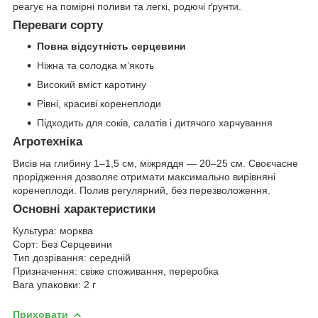
реагує на помірні поливи та легкі, родючі ґрунти.
Переваги сорту
Повна відсутність серцевини
Ніжна та солодка м’якоть
Високий вміст каротину
Рівні, красиві коренеплоди
Підходить для соків, салатів і дитячого харчування
Агротехніка
Висів на глибину 1–1,5 см, міжряддя — 20–25 см. Своєчасне
прорідження дозволяє отримати максимально вирівняні
коренеплоди. Полив регулярний, без перезволоження.
Основні характеристики
Культура: морква
Сорт: Без Серцевини
Тип дозрівання: середній
Призначення: свіже споживання, переробка
Вага упаковки: 2 г
Приховати