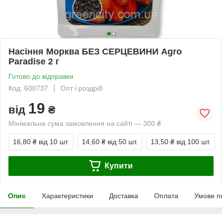
Насіння Морква БЕЗ СЕРЦЕВИНИ Agro
Paradise 2 г
Готово до відправки
Код: 600737
Опт і роздріб
19
від
₴
Мінімальна сума замовлення на сайті — 300 ₴
16,80 ₴
від 10 шт.
14,60 ₴
від 50 шт.
13,50 ₴
від 100 шт.
Купити
Опис
Характеристики
Доставка
Оплата
Умови п