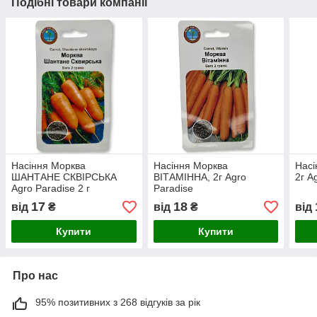
Подібні товари компанії
Насіння Морква
Насіння Морква
Насі
ШАНТАНЕ СКВІРСЬКА
ВІТАМІННА, 2г Agro
2г A
Agro Paradise 2 г
Paradise
17
18
від
₴
від
₴
від
Купити
Купити
Про нас
95% позитивних з 268 відгуків за рік