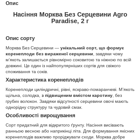
Опис
Насіння Морква Без Серцевини Agro
Paradise, 2 г
Опис сорту
Морква Без Серцевини —
унікальний сорт, що формує
коренеплоди без вираженої серцевини
, завдяки чому
м’якоть залишається рівномірно соковитою та ніжною по всій
довжині. Це один із найпопулярніших сортів для свіжого
споживання та соків.
Характеристика коренеплодів
Коренеплоди циліндричні, рівні, яскраво-помаранчеві. М’якоть
щільна, солодка,
з підвищеним вмістом каротину
, без
грубих волокон. Завдяки відсутності серцевини овочі мають
однорідну структуру та чудовий смак.
Особливості вирощування
Сорт придатний для відкритого ґрунту. Насіння висівають
ранньою весною або наприкінці літа. Для формування якісних
коренеплодів важливо проріджувати сходи. Морква добре