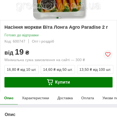
Насіння моркви Віта Лонга Agro Paradise 2 г
Готово до відправки
Код: 600747
Опт і роздріб
19
від
₴
Мінімальна сума замовлення на сайті — 300 ₴
16,80 ₴
від 10 шт.
14,60 ₴
від 50 шт.
13,50 ₴
від 100 шт.
Купити
Опис
Характеристики
Доставка
Оплата
Умови п
Опис