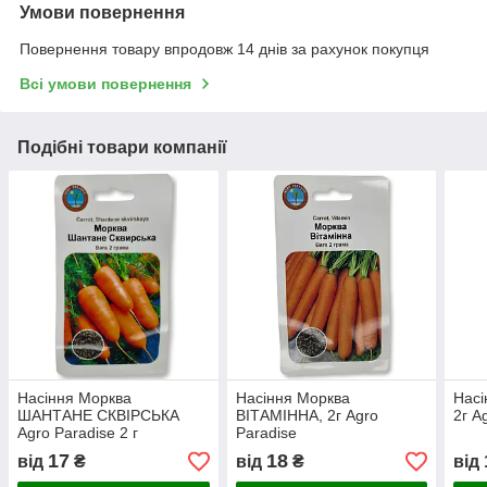
Умови повернення
Повернення товару впродовж 14 днів за рахунок покупця
Всі умови повернення
Подібні товари компанії
Насіння Морква
Насіння Морква
Насі
ШАНТАНЕ СКВІРСЬКА
ВІТАМІННА, 2г Agro
2г A
Agro Paradise 2 г
Paradise
17
18
від
₴
від
₴
від