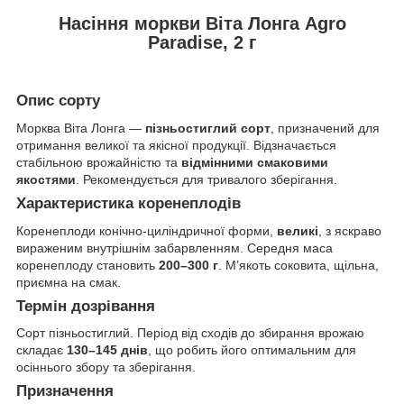
Насіння моркви Віта Лонга Agro
Paradise, 2 г
Опис сорту
Морква Віта Лонга —
пізньостиглий сорт
, призначений для
отримання великої та якісної продукції. Відзначається
стабільною врожайністю та
відмінними смаковими
якостями
. Рекомендується для тривалого зберігання.
Характеристика коренеплодів
Коренеплоди конічно-циліндричної форми,
великі
, з яскраво
вираженим внутрішнім забарвленням. Середня маса
коренеплоду становить
200–300 г
. М’якоть соковита, щільна,
приємна на смак.
Термін дозрівання
Сорт пізньостиглий. Період від сходів до збирання врожаю
складає
130–145 днів
, що робить його оптимальним для
осіннього збору та зберігання.
Призначення