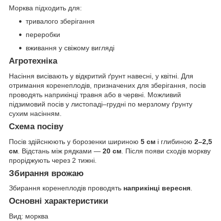
Морква підходить для:
тривалого зберігання
переробки
вживання у свіжому вигляді
Агротехніка
Насіння висівають у відкритий ґрунт навесні, у квітні. Для
отримання коренеплодів, призначених для зберігання, посів
проводять наприкінці травня або в червні. Можливий
підзимовий посів у листопаді–грудні по мерзлому ґрунту
сухим насінням.
Схема посіву
Посів здійснюють у борозенки шириною
5 см
і глибиною
2–2,5
см
. Відстань між рядками —
20 см
. Після появи сходів моркву
проріджують через 2 тижні.
Збирання врожаю
Збирання коренеплодів проводять
наприкінці вересня
.
Основні характеристики
Вид: морква