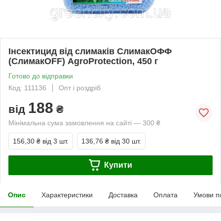
Інсектицид від слимаків СлимакОФФ
(СлимакOFF) AgroProtection, 450 г
Готово до відправки
Код: 111136
Опт і роздріб
188
від
₴
Мінімальна сума замовлення на сайті — 300 ₴
156,30 ₴
від 3 шт.
136,76 ₴
від 30 шт.
Купити
Опис
Характеристики
Доставка
Оплата
Умови п