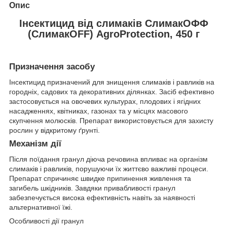
Опис
Інсектицид від слимаків СлимакОФФ
(СлимакOFF) AgroProtection, 450 г
Призначення засобу
Інсектицид призначений для знищення слимаків і равликів на
городніх, садових та декоративних ділянках. Засіб ефективно
застосовується на овочевих культурах, плодових і ягідних
насадженнях, квітниках, газонах та у місцях масового
скупчення молюсків. Препарат використовується для захисту
рослин у відкритому ґрунті.
Механізм дії
Після поїдання гранул діюча речовина впливає на організм
слимаків і равликів, порушуючи їх життєво важливі процеси.
Препарат спричиняє швидке припинення живлення та
загибель шкідників. Завдяки привабливості гранул
забезпечується висока ефективність навіть за наявності
альтернативної їжі.
Особливості дії гранул