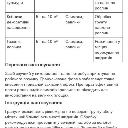
культури
та навколо
рослин
Квітники,
5 г на 10 м²
Слимаки,
Обробка
декоративні
равлики
ґрунту
насадження
навколо
рослин
Газони,
5 г на 10 м²
Слимаки,
Розсипання у
доріжки
равлики
місцях
пересування
шкідників
Переваги застосування
Засіб зручний у використанні та не потребує приготування
робочого розчину. Гранульована форма забезпечує точне
внесення і тривалий захисний ефект. Препарат ефективний
проти різних видів слимаків і равликів та підходить для
використання на великих площах.
Інструкція застосування
Гранули розсипають рівномірно по поверхні ґрунту або у
місцях найбільшої активності шкідників. Обробку
рекомендується проводити у вечірній час або за вологої
погоди, коли слимаки найбільш активні. За потреби обробку