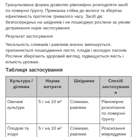
Гранульована форма дозволяє рівномірно розподіляти засіб
по поверхні ґрунту. Приманка стійка до вологи та зберігає
ефективність протягом тривалого часу. Засіб діє
безпосередньо на шкідників і не пошкоджує рослини за умови
дотримання норм застосування.
Результат застосування
Чисельність слимаків і равликів значно зменшується,
припиняється пошкодження листя, плодів і молодих пагонів.
Рослини зберігають здоровий вигляд, підвищується якість і
кількість урожаю.
Таблиця застосування
Культура /
Норма
Шкідники
Спосіб
ділянка
витрати
застосуванн
я
Овочеві
5 г на 10 м²
Слимаки,
Рівномірне
культури
равлики
розсипання
по поверхні
ґрунту
Плодові та
5 г на 10 м²
Слимаки,
Розсипання
ягідні
равлики
міжряддями