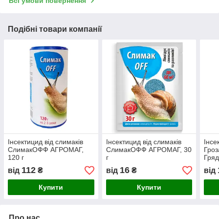
Всі умови повернення
Подібні товари компанії
Інсектицид від слимаків
Інсектицид від слимаків
Інсе
СлимакОФФ АГРОМАГ,
СлимакОФФ АГРОМАГ, 30
Гроз
120 г
г
Гряд
112
16
від
₴
від
₴
від
Купити
Купити
Про нас