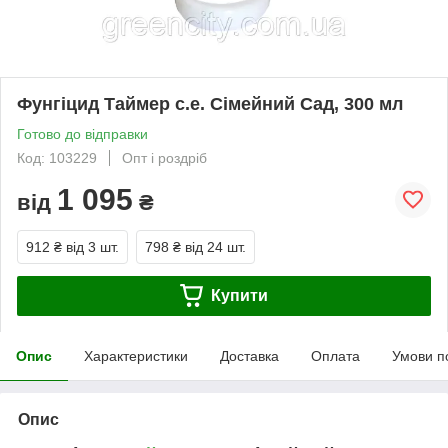
Фунгіцид Таймер с.е. Сімейний Сад, 300 мл
Готово до відправки
Код: 103229
Опт і роздріб
1 095
від
₴
912 ₴
від 3 шт.
798 ₴
від 24 шт.
Купити
Опис
Характеристики
Доставка
Оплата
Умови п
Опис