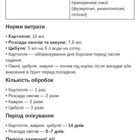
прикореневі гнилі
(фузаріозні, ризоктоніозні,
пітіозні)
Норми витрати
•
Картопля:
15 мл.
•
Розсада овочів та кавуни:
7,5 мл.
•
Цибуля:
5 мл на 5 л води на сотку.
• Картопля — обприскування дня борозни перед часом
садіння.
• Овочі, цибуля, кавуни — полив під корінь після висадки або
внесення в ґрунт перед посадкою.
Кількість обробок
• Картопля — 1 раз.
• Розсада овочів — 2 рази.
• Кавуни — 2 рази.
• Цибуля — 3 рази.
Період очікування
• Картопля, кавуни, цибуля —
14 днів
.
• Розсада овочів —
5–7 днів
.
Період захисної дії