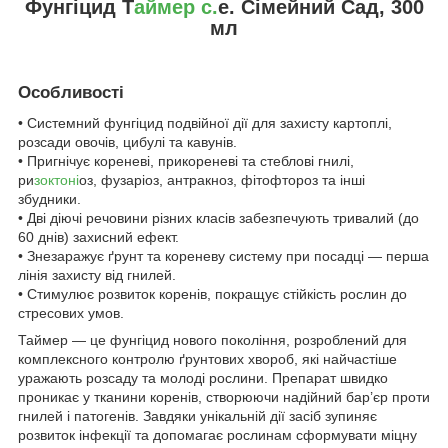
Фунгіцид Т
аймер с.
е. Сімейний Сад, 300
мл
Особливості
• Системний фунгіцид подвійної дії для захисту картоплі,
розсади овочів, цибулі та кавунів.
• Пригнічує кореневі, прикореневі та стеблові гнилі,
ри
зоктоні
оз, фузаріоз, антракноз, фітофтороз та інші
збудники.
• Дві діючі речовини різних класів забезпечують тривалий (до
60 днів) захисний ефект.
• Знезаражує ґрунт та кореневу систему при посадці — перша
лінія захисту від гнилей.
• Стимулює розвиток коренів, покращує стійкість рослин до
стресових умов.
Таймер — це фунгіцид нового покоління, розроблений для
комплексного контролю ґрунтових хвороб, які найчастіше
уражають розсаду та молоді рослини. Препарат швидко
проникає у тканини коренів, створюючи надійний бар’єр проти
гнилей і патогенів. Завдяки унікальній дії засіб зупиняє
розвиток інфекції та допомагає рослинам сформувати міцну