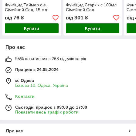
Фунгіцид Таймер с.е.
Фунгіцид Старк к.с 100мл
Фунг
Сімейний Сад, 15 мл
Сімейний Сад
Сіме
76
301
від
₴
від
₴
від
Купити
Купити
Про нас
95% позитивних з 268 відгуків за рік
Працює з 24.05.2024
м. Одеса
Базова 10, Одеса, Україна
Контакти
Сьогодні працює з 09:00 до 17:00
Показати весь графік роботи
Про нас