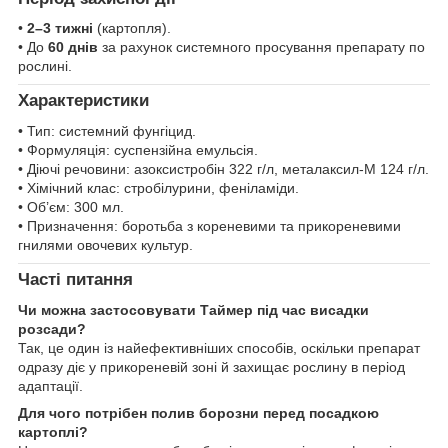
•
2–3 тижні
(картопля).
• До
60 днів
за рахунок системного просування препарату по
рослині.
Характеристики
• Тип: системний фунгіцид.
• Формуляція: суспензійна емульсія.
• Діючі речовини: азоксистробін 322 г/л, металаксил-М 124 г/л.
• Хімічний клас: стробілурини, феніламіди.
• Об’єм: 300 мл.
• Призначення: боротьба з кореневими та прикореневими
гнилями овочевих культур.
Часті питання
Чи можна застосовувати Таймер під час висадки
розсади?
Так, це один із найефективніших способів, оскільки препарат
одразу діє у прикореневій зоні й захищає рослину в період
адаптації.
Для чого потрібен полив борозни перед посадкою
картоплі?