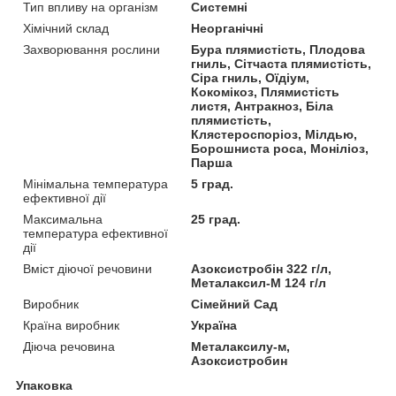
Тип впливу на організм
Системні
Хімічний склад
Неорганічні
Захворювання рослини
Бура плямистість, Плодова
гниль, Сітчаста плямистість,
Сіра гниль, Оїдіум,
Кокомікоз, Плямистість
листя, Антракноз, Біла
плямистість,
Клястероспоріоз, Мілдью,
Борошниста роса, Моніліоз,
Парша
Мінімальна температура
5 град.
ефективної дії
Максимальна
25 град.
температура ефективної
дії
Вміст діючої речовини
Азоксистробін 322 г/л,
Металаксил-М 124 г/л
Виробник
Сімейний Сад
Країна виробник
Україна
Діюча речовина
Металаксилу-м,
Азоксистробин
Упаковка