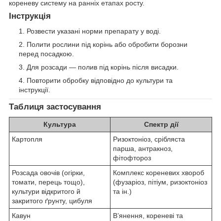
кореневу систему на ранніх етапах росту.
Інструкція
Розвести указані норми препарату у воді.
Полити рослини під корінь або обробити борозни
перед посадкою.
Для розсади — полив під корінь після висадки.
Повторити обробку відповідно до культури та
інструкції.
Таблиця застосування
Культура
Спектр дії
Картопля
Ризоктоніоз, срібляста
парша, антракноз,
фітофтороз
Розсада овочів (огірки,
Комплекс кореневих хвороб
томати, перець тощо),
(фузаріоз, пітіум, ризоктоніоз
культури відкритого й
та ін.)
закритого ґрунту, цибуля
Кавун
В’янення, кореневі та