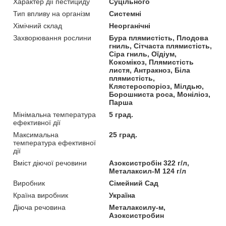
Характер дії пестициду
Суцільного
Тип впливу на організм
Системні
Хімічний склад
Неорганічні
Захворювання рослини
Бура плямистість, Плодова
гниль, Сітчаста плямистість,
Сіра гниль, Оїдіум,
Кокомікоз, Плямистість
листя, Антракноз, Біла
плямистість,
Клястероспоріоз, Мілдью,
Борошниста роса, Моніліоз,
Парша
Мінімальна температура
5 град.
ефективної дії
Максимальна
25 град.
температура ефективної
дії
Вміст діючої речовини
Азоксистробін 322 г/л,
Металаксил-М 124 г/л
Виробник
Сімейний Сад
Країна виробник
Україна
Діюча речовина
Металаксилу-м,
Азоксистробин