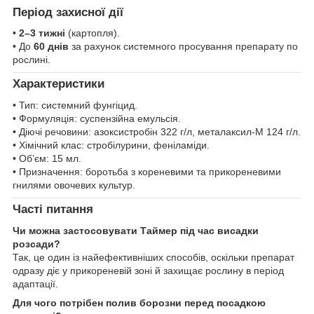
Період захисної дії
•
2–3 тижні
(картопля).
• До
60 днів
за рахунок системного просування препарату по
рослині.
Характеристики
• Тип: системний фунгіцид.
• Формуляція: суспензійна емульсія.
• Діючі речовини: азоксистробін 322 г/л, металаксил-М 124 г/л.
• Хімічний клас: стробілурини, феніламіди.
• Об’єм: 15 мл.
• Призначення: боротьба з кореневими та прикореневими
гнилями овочевих культур.
Часті питання
Чи можна застосовувати Таймер під час висадки
розсади?
Так, це один із найефективніших способів, оскільки препарат
одразу діє у прикореневій зоні й захищає рослину в період
адаптації.
Для чого потрібен полив борозни перед посадкою