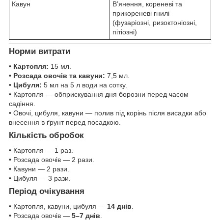
Кавун
В’янення, кореневі та
прикореневі гнилі
(фузаріозні, ризоктоніозні,
пітіозні)
Норми витрати
•
Картопля:
15 мл.
•
Розсада овочів та кавуни:
7,5 мл.
•
Цибуля:
5 мл на 5 л води на сотку.
• Картопля — обприскування дня борозни перед часом
садіння.
• Овочі, цибуля, кавуни — полив під корінь після висадки або
внесення в ґрунт перед посадкою.
Кількість обробок
• Картопля — 1 раз.
• Розсада овочів — 2 рази.
• Кавуни — 2 рази.
• Цибуля — 3 рази.
Період очікування
• Картопля, кавуни, цибуля —
14 днів
.
• Розсада овочів —
5–7 днів
.