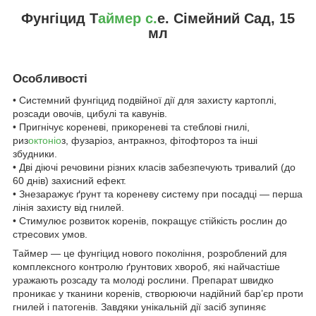
Фунгіцид Т
аймер с.
е. Сімейний Сад, 15
мл
Особливості
• Системний фунгіцид подвійної дії для захисту картоплі,
розсади овочів, цибулі та кавунів.
• Пригнічує кореневі, прикореневі та стеблові гнилі,
риз
октоніо
з, фузаріоз, антракноз, фітофтороз та інші
збудники.
• Дві діючі речовини різних класів забезпечують тривалий (до
60 днів) захисний ефект.
• Знезаражує ґрунт та кореневу систему при посадці — перша
лінія захисту від гнилей.
• Стимулює розвиток коренів, покращує стійкість рослин до
стресових умов.
Таймер — це фунгіцид нового покоління, розроблений для
комплексного контролю ґрунтових хвороб, які найчастіше
уражають розсаду та молоді рослини. Препарат швидко
проникає у тканини коренів, створюючи надійний бар’єр проти
гнилей і патогенів. Завдяки унікальній дії засіб зупиняє