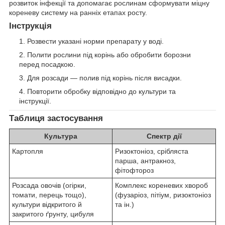
розвиток інфекції та допомагає рослинам сформувати міцну
кореневу систему на ранніх етапах росту.
Інструкція
Розвести указані норми препарату у воді.
Полити рослини під корінь або обробити борозни
перед посадкою.
Для розсади — полив під корінь після висадки.
Повторити обробку відповідно до культури та
інструкції.
Таблиця застосування
Культура
Спектр дії
Картопля
Ризоктоніоз, срібляста
парша, антракноз,
фітофтороз
Розсада овочів (огірки,
Комплекс кореневих хвороб
томати, перець тощо),
(фузаріоз, пітіум, ризоктоніоз
культури відкритого й
та ін.)
закритого ґрунту, цибуля