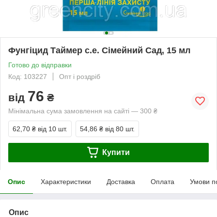
Фунгіцид Таймер с.е. Сімейний Сад, 15 мл
Готово до відправки
Код: 103227
Опт і роздріб
76
від
₴
Мінімальна сума замовлення на сайті — 300 ₴
62,70 ₴
від 10 шт.
54,86 ₴
від 80 шт.
Купити
Опис
Характеристики
Доставка
Оплата
Умови п
Опис