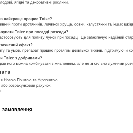
плодові, ягідні та декоративні рослини.
ів найкраще працює Твікс?
ивний проти дротяників, личинок хруща, совки, капустянки та інших шкід
вувати Твікс при посадці розсади?
застосовують для поливу лунок при посадці. Це забезпечує надійний ста
 захисний ефект?
нту та умов, препарат працює протягом декількох тижнів, підтримуючи к
и Твікс з добривами?
адків його можна комбінувати з живленням, але не зі сильно лужними роз
лата
ся Новою Поштою та Укрпоштою.
 або розрахунковий рахунок.
і.
я замовлення