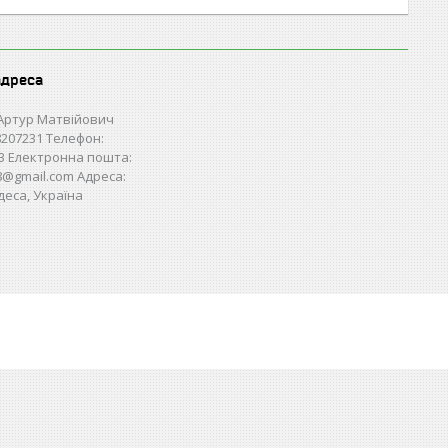
адреса
Артур Матвійович
207231 Телефон:
3 Електронна пошта:
28@gmail.com Адреса:
деса, Україна