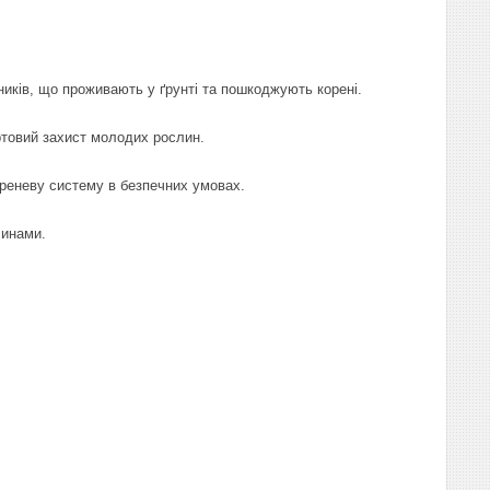
ників, що проживають у ґрунті та пошкоджують корені.
ртовий захист молодих рослин.
ореневу систему в безпечних умовах.
чинами.