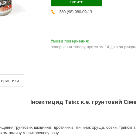
Купити
+380 (98) 980-09-13
повернення товару протягом 14 днів
за раху
теристики
Інсектицид Твікс к.е. грунтовий Сім
ищення ґрунтових шкідників: дротяників, личинок хруща, совки, трипсів т
хом поливу у прикореневу зону.