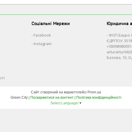
Соціальні Мережи
Юридична 
Facebook
ФОП Бацко 
ЄДРПОУ: 3518
Instagram
+38098980091
arturartur04
Базова, 10, О
сті
Сайт створений на маркетплейсі
Prom.ua
Green City |
Поскаржитися на контент
|
Політика конфіденційності
Select Language
▼