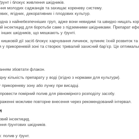
рунт і блокує живлення шкідників.
ння молодих саджанців та захищає кореневу систему.
евих, ягідних, декоративних і плодових культур.
одна з найнебезпечніших груп, адже вони невидимі та швидко нищать ко
й інсектицид для боротьби саме з підземними шкідниками. Препарат ефек
 інших шкідників, що мешкають у ґрунті.
а кишковій дії засіб блокує харчування личинок, зупиняє їхній розвиток
я у прикореневій зоні та створює тривалий захисний бар’єр. Це оптималь
анням збовтати флакон.
дну кількість препарату у воді (згідно з нормами для культури).
 прикореневу зону або лунку при висадці.
провести помірний полив для рівномірного розподілу засобу.
раженні можливе повторне внесення через рекомендований інтервал.
и
овий інсектицид.
ння ґрунтових шкідників.
: полив у ґрунт.