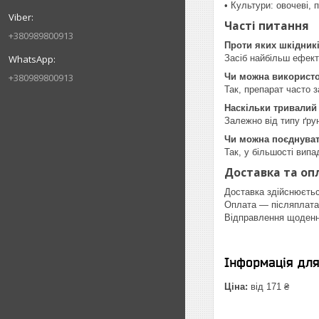
• Культури: овочеві, 
Часті питання
+380989800913
Проти яких шкідник
Засіб найбільш ефект
+380989800913
Чи можна використо
Так, препарат часто 
Наскільки тривалий
Залежно від типу ґру
Чи можна поєднуват
Так, у більшості вип
Доставка та оп
Доставка здійснюєть
Оплата — післяплата
Відправлення щоденн
Інформація дл
Ціна:
від 171 ₴