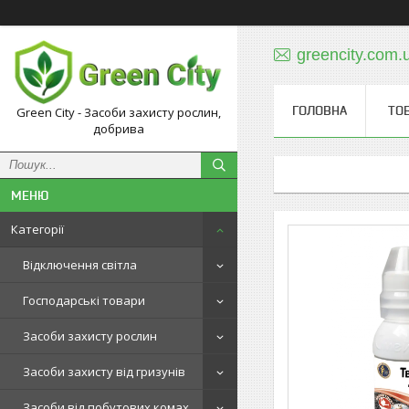
greencity.com
ГОЛОВНА
ТО
Green City - Засоби захисту рослин,
добрива
Категорії
Відключення світла
Господарські товари
Засоби захисту рослин
Засоби захисту від гризунів
Засоби від побутових комах