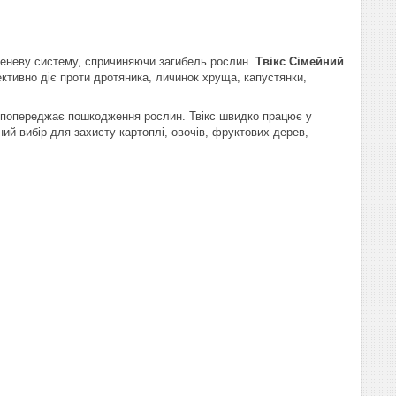
реневу систему, спричиняючи загибель рослин.
Твікс Сімейний
тивно діє проти дротяника, личинок хруща, капустянки,
 та попереджає пошкодження рослин. Твікс швидко працює у
ний вибір для захисту картоплі, овочів, фруктових дерев,