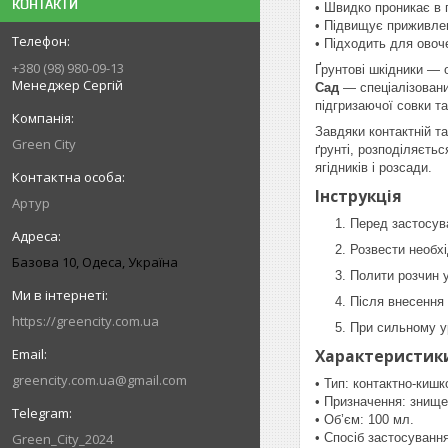
КОНТАКТИ
• Швидко проникає в ґ
• Підвищує приживле
• Підходить для овоч
+380 (98) 980-09-13
Ґрунтові шкідники — 
Менеджер Сергій
Сад
— спеціалізовани
підгризаючої совки та
Завдяки контактній т
Green City
ґрунті, розподіляєтьс
ягідників і розсади.
Інструкція
Артур
Перед застосув
Розвести необхі
Базова 10, Одеса, Україна
Полити розчин у
Після внесення 
https://greencity.com.ua
При сильному у
Характеристик
greencity.com.ua@gmail.com
• Тип: контактно-кишк
• Призначення: знище
• Об’єм: 100 мл.
Green_City_2024
• Спосіб застосування