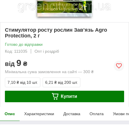
Стимулятор росту рослин Завʼязь Agro
Protection, 2 г
Готово до відправки
Код: 111035
Опт і роздріб
9
від
₴
Мінімальна сума замовлення на сайті — 300 ₴
7,10 ₴
від 10 шт.
6,21 ₴
від 200 шт.
Купити
Опис
Характеристики
Доставка
Оплата
Умови п