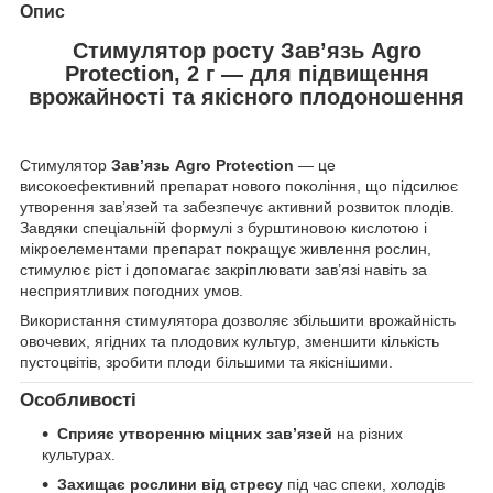
Опис
Стимулятор росту Зав’язь Agro
Protection, 2 г — для підвищення
врожайності та якісного плодоношення
Стимулятор
Зав’язь Agro Protection
— це
високоефективний препарат нового покоління, що підсилює
утворення зав’язей та забезпечує активний розвиток плодів.
Завдяки спеціальній формулі з бурштиновою кислотою і
мікроелементами препарат покращує живлення рослин,
стимулює ріст і допомагає закріплювати зав’язі навіть за
несприятливих погодних умов.
Використання стимулятора дозволяє збільшити врожайність
овочевих, ягідних та плодових культур, зменшити кількість
пустоцвітів, зробити плоди більшими та якіснішими.
Особливості
Сприяє утворенню міцних зав’язей
на різних
культурах.
Захищає рослини від стресу
під час спеки, холодів