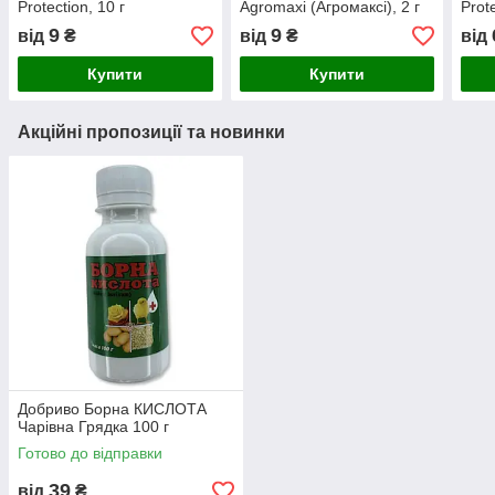
Protection, 10 г
Agromaxi (Агромаксі), 2 г
Prote
9
9
від
₴
від
₴
від
Купити
Купити
Акційні пропозиції та новинки
Добриво Борна КИСЛОТА
Чарівна Грядка 100 г
Готово до відправки
39
від
₴