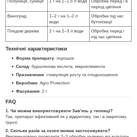
Полуниця, суниця
1 г на 1–1,5 л води
Обробка перед і в
період цвітіння
Виноград
1–2 г на 1–2 л
Обробка під час
води
бутонізації
Плодові дерева
2 г на 2–3 л води
Обробка перед і
під час цвітіння
Технічні характеристики
Форма препарату
: порошок
Склад
: бурштинова кислота, мікроелементи
Призначення
: стимуляція росту та плодоношення
Виробник
: Agro Protection
Фасування
: 2 г
FAQ
1. Чи можна використовувати Зав’язь у теплиці?
Так, препарат ефективний як у відкритому, так і в закритому
ґрунті.
2. Скільки разів за сезон можна застосовувати?
Рекомендовано проводити 2–3 обробки залежно від культури.