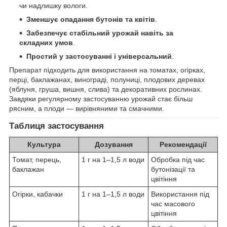
чи надлишку вологи.
Зменшує опадання бутонів та квітів
.
Забезпечує стабільний урожай навіть за
складних умов
.
Простий у застосуванні і універсальний
.
Препарат підходить для використання на томатах, огірках,
перці, баклажанах, винограді, полуниці, плодових деревах
(яблуня, груша, вишня, слива) та декоративних рослинах.
Завдяки регулярному застосуванню урожай стає більш
рясним, а плоди — вирівняними та смачними.
Таблиця застосування
Культура
Дозування
Рекомендації
Томат, перець,
1 г на 1–1,5 л води
Обробка під час
баклажан
бутонізації та
цвітіння
Огірки, кабачки
1 г на 1–1,5 л води
Використання під
час масового
цвітіння