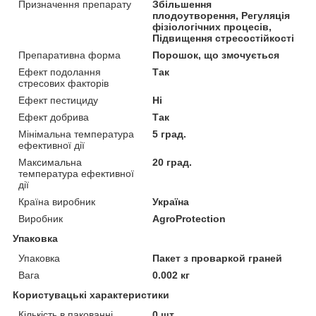
Призначення препарату
Збільшення
плодоутворення, Регуляція
фізіологічних процесів,
Підвищення стресостійкості
Препаративна форма
Порошок, що змочується
Ефект подолання
Так
стресових факторів
Ефект пестициду
Ні
Ефект добрива
Так
Мінімальна температура
5 град.
ефективної дії
Максимальна
20 град.
температура ефективної
дії
Країна виробник
Україна
Виробник
AgroProtection
Упаковка
Упаковка
Пакет з проваркой граней
Вага
0.002 кг
Користувацькі характеристики
Кількість в пакованні
0 шт