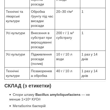
розсади
Технічні та
Обробка
20–30 г/м²
1
лікарські
ґрунту під час
культури
висадки
розсади
Усі культури
Внесення в
200 г / 1 м³
1
субстрат при
субстрату
вирощуванні
розсади
Усі культури
Підживлення
10 г / 10 л
1 раз у 14
розсади
води
днів
(полив)
Технічні
Позакоренев
40 г / 10 л
1 раз у 14
культури
а обробка
днів
СКЛАД (з етикетки)
Спори штаму
Bacillus amyloliquefaciens
— не
менше 1×10⁸ КУО/г
Метаболіти бактерій