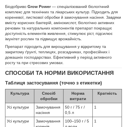
Біодобриво
Grow Power
— спеціалізований біологічний
комплекс для технічних та лікарських культур. Підходить для
кореневої, листкової обробки й замочування насіння. Завдяки
вмісту корисних бактерій, амінокислот, біологічно активних
речовин та натуральних компонентів препарат покращує
доступність елементів живлення, стимулює ріст, підсилює
імунітет рослин та підвищує врожайність.
Препарат підходить для вирощування у відкритому та
закритому ґрунті, теплицях, розсадниках, професійних і
домашніх господарствах. Ефективний у період активного
росту та при стресових умовах.
СПОСОБИ ТА НОРМИ ВИКОРИСТАННЯ
Таблиця застосування (точно з етикетки)
Культура
Спосіб
Норма
Кратність
обробки
витрати
Усі культури
Замочування
50 г / 75 г /
1
насіння
0,5 л
Усі культури
Замочування
100–150 г / 5
1
коренів
л води