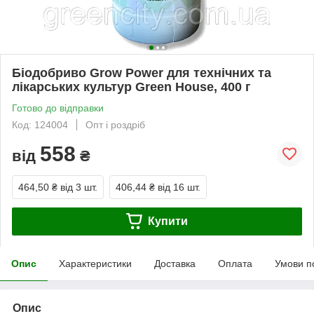
Біодобриво Grow Power для технічних та
лікарських культур Green House, 400 г
Готово до відправки
Код: 124004
Опт і роздріб
558
від
₴
464,50 ₴
від 3 шт.
406,44 ₴
від 16 шт.
Купити
Опис
Характеристики
Доставка
Оплата
Умови п
Опис