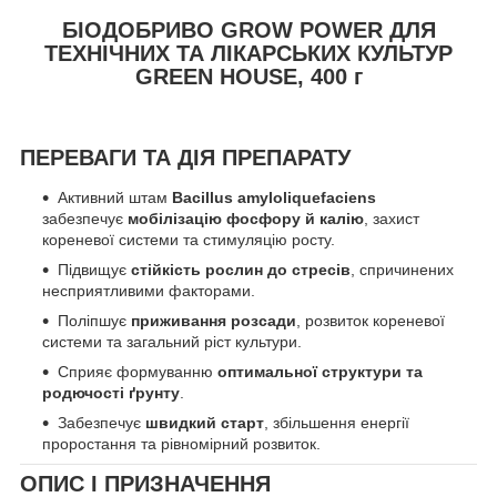
БІОДОБРИВО GROW POWER ДЛЯ
ТЕХНІЧНИХ ТА ЛІКАРСЬКИХ КУЛЬТУР
GREEN HOUSE, 400 г
ПЕРЕВАГИ ТА ДІЯ ПРЕПАРАТУ
Активний штам
Bacillus amyloliquefaciens
забезпечує
мобілізацію фосфору й калію
, захист
кореневої системи та стимуляцію росту.
Підвищує
стійкість рослин до стресів
, спричинених
несприятливими факторами.
Поліпшує
приживання розсади
, розвиток кореневої
системи та загальний ріст культури.
Сприяє формуванню
оптимальної структури та
родючості ґрунту
.
Забезпечує
швидкий старт
, збільшення енергії
проростання та рівномірний розвиток.
ОПИС І ПРИЗНАЧЕННЯ