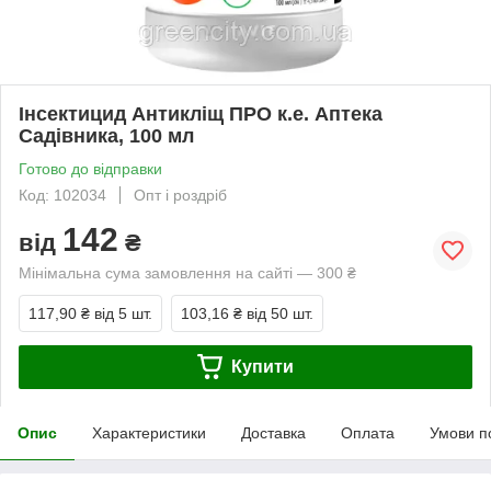
Інсектицид Антикліщ ПРО к.е. Аптека
Садівника, 100 мл
Готово до відправки
Код: 102034
Опт і роздріб
142
від
₴
Мінімальна сума замовлення на сайті — 300 ₴
117,90 ₴
від 5 шт.
103,16 ₴
від 50 шт.
Купити
Опис
Характеристики
Доставка
Оплата
Умови п