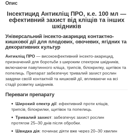
Опис
Інсектицид Антикліщ ПРО, к.е. 100 мл —
ефективний захист від кліщів та інших
шкідників
Універсальний інсекто-акарицид контактно-
кишкової дії для плодових, овочевих, ягідних та
декоративних культур
Антикліщ ПРО
— високоефективний інсекто-акарицид,
призначений для боротьби з широким спектром шкідників,
включаючи павутинного кліща, трипсів, білокрилку, щитівок та
попелиць. Препарат забезпечує тривалий захист рослин
завдяки своїй контактній та кишковій дії, впливаючи на всі
стадії розвитку шкідників.
Переваги препарату
Широкий спектр дії
: ефективний проти кліщів,
трипсів, білокрилки, щитівок та попелиць.
Тривалий захист
: забезпечує захист рослин
протягом 25–30 днів після обробки.
Швидка дія
: починає діяти вже через 20–30 хвилин