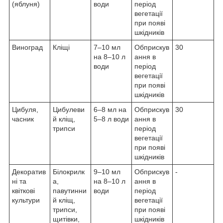
(яблуня)
води
період
вегетації
при появі
шкідників
Виноград
Кліщі
7–10 мл
Обприскув
30
на 8–10 л
ання в
води
період
вегетації
при появі
шкідників
Цибуля,
Цибулеви
6–8 мл на
Обприскув
30
часник
й кліщ,
5–8 л води
ання в
трипси
період
вегетації
при появі
шкідників
Декоратив
Білокрилк
9–10 мл
Обприскув
-
ні та
а,
на 8–10 л
ання в
квіткові
павутинни
води
період
культури
й кліщ,
вегетації
трипси,
при появі
щитівки,
шкідників