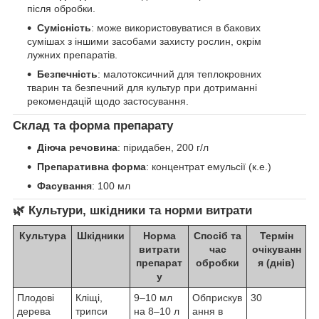
після обробки.
Сумісність
: може використовуватися в бакових
сумішах з іншими засобами захисту рослин, окрім
лужних препаратів.
Безпечність
: малотоксичний для теплокровних
тварин та безпечний для культур при дотриманні
рекомендацій щодо застосування.
Склад та форма препарату
Діюча речовина
: піридабен, 200 г/л
Препаративна форма
: концентрат емульсії (к.е.)
Фасування
: 100 мл
🌿
Культури, шкідники та норми витрати
Культура
Шкідники
Норма
Спосіб та
Термін
витрати
час
очікуванн
препарат
обробки
я (днів)
у
Плодові
Кліщі,
9–10 мл
Обприскув
30
дерева
трипси
на 8–10 л
ання в