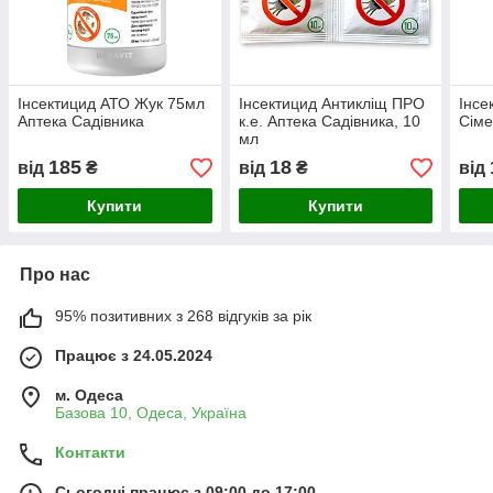
Інсектицид АТО Жук 75мл
Інсектицид Антикліщ ПРО
Інсе
Аптека Садівника
к.е. Аптека Садівника, 10
Сіме
мл
185
18
від
₴
від
₴
від
Купити
Купити
Про нас
95% позитивних з 268 відгуків за рік
Працює з 24.05.2024
м. Одеса
Базова 10, Одеса, Україна
Контакти
Сьогодні працює з 09:00 до 17:00