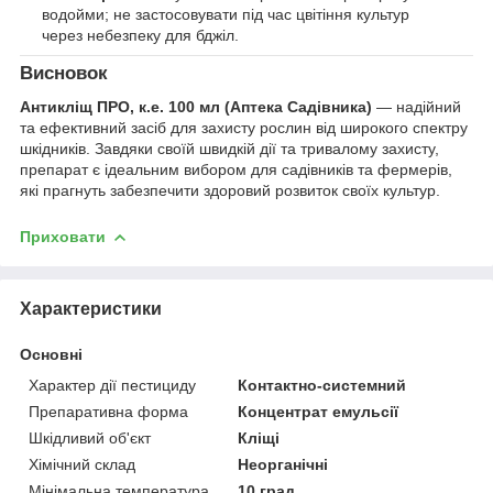
водойми; не застосовувати під час цвітіння культур
через небезпеку для бджіл.
Висновок
Антикліщ ПРО, к.е. 100 мл (Аптека Садівника)
— надійний
та ефективний засіб для захисту рослин від широкого спектру
шкідників. Завдяки своїй швидкій дії та тривалому захисту,
препарат є ідеальним вибором для садівників та фермерів,
які прагнуть забезпечити здоровий розвиток своїх культур.
Приховати
Характеристики
Основні
Характер дії пестициду
Контактно-системний
Препаративна форма
Концентрат емульсії
Шкідливий об'єкт
Кліщі
Хімічний склад
Неорганічні
Мінімальна температура
10 град.