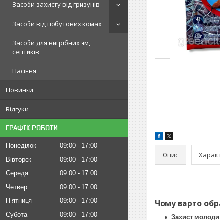
Засоби захисту від гризунів
Засоби від побутових комах
Засоби для вигрібних ям,
септиків
Насіння
Новинки
Відгуки
ГРАФІК РОБОТИ
Понеділок
09:00
17:00
Опис
Харак
Вівторок
09:00
17:00
Середа
09:00
17:00
Четвер
09:00
17:00
Пʼятниця
09:00
17:00
Чому варто обр
Субота
09:00
17:00
Захист молодих