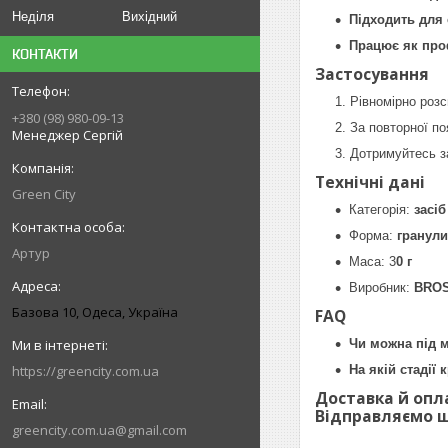
Неділя
Вихідний
Підходить для 
Працює як про
КОНТАКТИ
Застосування
Рівномірно розс
+380 (98) 980-09-13
За повторної п
Менеджер Сергій
Дотримуйтесь з
Технічні дані
Green City
Категорія:
засіб
Форма:
гранули
Артур
Маса: 3
0 г
Виробник:
BROS
Базова 10, Одеса, Україна
FAQ
Чи можна під 
https://greencity.com.ua
На якій стадії
Доставка й опл
Відправляємо щ
greencity.com.ua@gmail.com