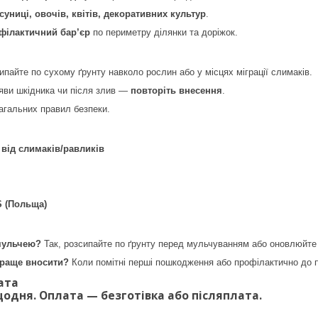
суниці, овочів, квітів, декоративних культур
.
філактичний бар’єр
по периметру ділянки та доріжок.
ипайте по сухому ґрунту навколо рослин або у місцях міграції слимаків.
ояви шкідника чи після злив —
повторіть внесення
.
агальних правил безпеки.
 від слимаків/равликів
 (Польща)
мульчею?
Так, розсипайте по ґрунту перед мульчуванням або оновлюйте
 краще вносити?
Коли помітні перші пошкодження або профілактично до пі
ата
одня. Оплата — безготівка або післяплата.