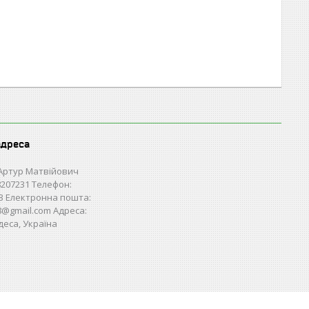
адреса
Артур Матвійович
207231 Телефон:
3 Електронна пошта:
28@gmail.com Адреса:
деса, Україна