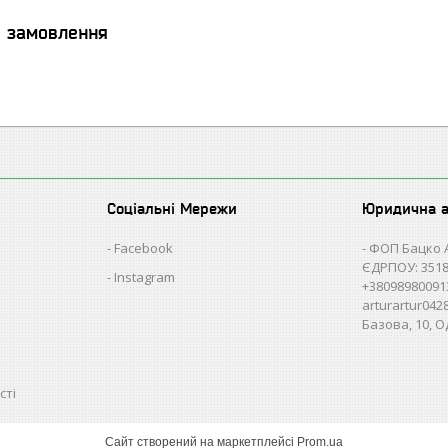
я замовлення
Соціальні Мережи
Юридична 
Facebook
ФОП Бацко 
ЄДРПОУ: 3518
Instagram
+38098980091
arturartur04
Базова, 10, О
сті
Сайт створений на маркетплейсі
Prom.ua