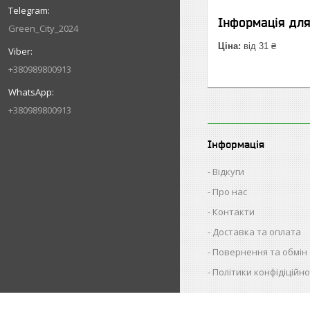
Інформація дл
Green_City_2024
Ціна:
від 31 ₴
+380989800913
+380989800913
Інформація
Відкуги
Про нас
Контакти
Доставка та оплата
Повернення та обмін
Політики конфідіційно