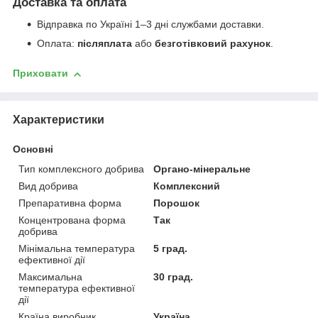
Доставка та оплата
Відправка по Україні 1–3 дні службами доставки.
Оплата:
післяплата
або
безготівковий рахунок
.
Приховати
Характеристики
Основні
Тип комплексного добрива
Органо-мінеральне
Вид добрива
Комплексний
Препаративна форма
Порошок
Концентрована форма
Так
добрива
Мінімальна температура
5 град.
ефективної дії
Максимальна
30 град.
температура ефективної
дії
Країна виробник
Україна