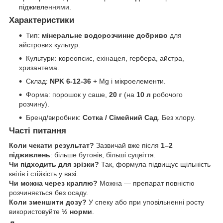
підживленнями.
Характеристики
Тип:
мінеральне водорозчинне добриво
для
айстрових культур.
Культури: кореопсис, ехінацея, гербера, айстра,
хризантема.
Склад:
NPK 6-12-36
+ Mg і мікроелементи.
Форма: порошок у саше,
20 г
(на
10 л
робочого
розчину).
Бренд/виробник:
Сотка / Сімейний Сад
. Без хлору.
Часті питання
Коли чекати результат?
Зазвичай вже після
1–2
підживлень
: більше бутонів, більші суцвіття.
Чи підходить для зрізки?
Так, формула підвищує щільність
квітів і стійкість у вазі.
Чи можна через краплю?
Можна — препарат повністю
розчиняється без осаду.
Коли зменшити дозу?
У спеку або при уповільненні росту
використовуйте
½ норми
.