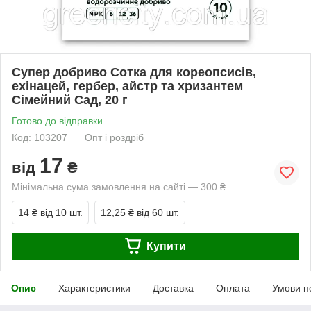
Супер добриво Сотка для кореопсисів,
ехінацей, гербер, айстр та хризантем
Сімейний Сад, 20 г
Готово до відправки
Код: 103207
Опт і роздріб
17
від
₴
Мінімальна сума замовлення на сайті — 300 ₴
14 ₴
від 10 шт.
12,25 ₴
від 60 шт.
Купити
Опис
Характеристики
Доставка
Оплата
Умови п