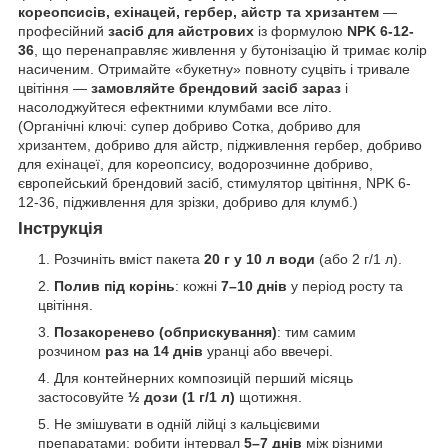
кореопсисів, ехінацей, гербер, айстр та хризантем
—
професійний
засіб для айстрових
із формулою
NPK 6-12-
36
, що перенаправляє живлення у бутонізацію й тримає колір
насиченим. Отримайте «букетну» повноту суцвіть і тривале
цвітіння —
замовляйте брендовий засіб зараз
і
насолоджуйтеся ефектними клумбами все літо.
(Органічні ключі: супер добриво Сотка, добриво для
хризантем, добриво для айстр, підживлення гербер, добриво
для ехінацеї, для кореопсису, водорозчинне добриво,
європейський брендовий засіб, стимулятор цвітіння, NPK 6-
12-36, підживлення для зрізки, добриво для клумб.)
Інструкція
Розчиніть вміст пакета
20 г у 10 л води
(або 2 г/1 л).
Полив під корінь
: кожні
7–10 днів
у період росту та
цвітіння.
Позакоренево (обприскування)
: тим самим
розчином
раз на 14 днів
уранці або ввечері.
Для контейнерних композицій перший місяць
застосовуйте
½ дози (1 г/1 л)
щотижня.
Не змішувати в одній лійці з кальцієвими
препаратами; робити інтервал
5–7 днів
між різними