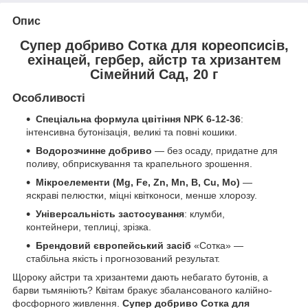
Опис
Супер добриво Сотка для кореопсисів,
ехінацей, гербер, айстр та хризантем
Сімейний Сад, 20 г
Особливості
Спеціальна формула цвітіння NPK 6-12-36
:
інтенсивна бутонізація, великі та повні кошики.
Водорозчинне добриво
— без осаду, придатне для
поливу, обприскування та крапельного зрошення.
Мікроелементи (Mg, Fe, Zn, Mn, B, Cu, Mo)
—
яскраві пелюстки, міцні квітконоси, менше хлорозу.
Універсальність застосування
: клумби,
контейнери, теплиці, зрізка.
Брендовий європейський засіб
«Сотка» —
стабільна якість і прогнозований результат.
Щороку айстри та хризантеми дають небагато бутонів, а
барви тьмяніють? Квітам бракує збалансованого калійно-
фосфорного живлення.
Супер добриво Сотка для