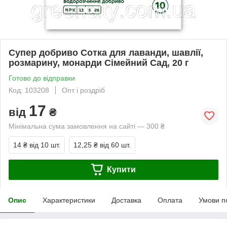
Супер добриво Сотка для лаванди, шавлії,
розмарину, монарди Сімейний Сад, 20 г
Готово до відправки
Код: 103208
Опт і роздріб
17
від
₴
Мінімальна сума замовлення на сайті — 300 ₴
14 ₴
від 10 шт.
12,25 ₴
від 60 шт.
Купити
Опис
Характеристики
Доставка
Оплата
Умови п