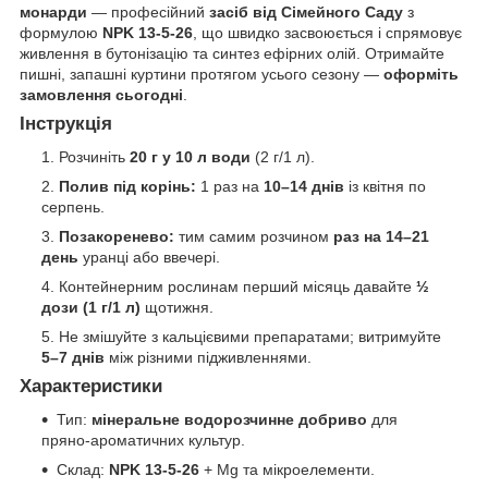
монарди
— професійний
засіб від Сімейного Саду
з
формулою
NPK 13-5-26
, що швидко засвоюється і спрямовує
живлення в бутонізацію та синтез ефірних олій. Отримайте
пишні, запашні куртини протягом усього сезону —
оформіть
замовлення сьогодні
.
Інструкція
Розчиніть
20 г у 10 л води
(2 г/1 л).
Полив під корінь:
1 раз на
10–14 днів
із квітня по
серпень.
Позакоренево:
тим самим розчином
раз на 14–21
день
уранці або ввечері.
Контейнерним рослинам перший місяць давайте
½
дози (1 г/1 л)
щотижня.
Не змішуйте з кальцієвими препаратами; витримуйте
5–7 днів
між різними підживленнями.
Характеристики
Тип:
мінеральне водорозчинне добриво
для
пряно-ароматичних культур.
Склад:
NPK 13-5-26
+ Mg та мікроелементи.