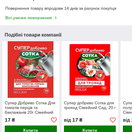
Повернення товару впродовж 14 днів за рахунок покупця
Всі умови повернення
Подібні товари компанії
Супер Добриво Сотка Для
Супер добриво Сотка для
Супе
томатів перців та
троянд Сімейний Сад, 20 г
полу
баклажанів 20г Сімейний
Сіме
Сад
17
17
₴
від
₴
від
Купити
Купити