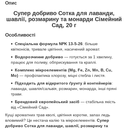
Опис
Супер добриво Сотка для лаванди,
шавлії, розмарину та монарди Сімейний
Сад, 20 г
Особливості
Спеціальна формула NPK 13-5-26
: більше
квітконісів, тривале цвітіння, насичений аромат.
Водорозчинне добриво
— готується за 1 хвилину,
працює для поливу, обприскування та краплі.
Комплекс мікроелементів (Mg, Fe, Zn, Mn, B, Cu,
Mo)
— профілактика хлорозу, міцні стебла і листя.
Підходить для відкритого ґрунту й контейнерів
:
лаванда, шавлія/сальвія, розмарин, монарда, інші пряні
трави.
Брендовий європейський засіб
— стабільна якість
від «Сімейний Сад».
Кущі ароматних трав кволі, цвітіння коротке, запах ледь
вловимий? Це нестача калію та мікроелементів.
Супер
добриво Сотка для лаванди, шавлії, розмарину та