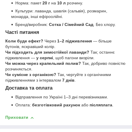
Норма: пакет
20 г
на
10 л
розчину.
Культури: лаванда, шавлія (сальвія), розмарин,
монарда, інші ефіроолійні.
Бренд/виробник:
Сотка / Сімейний Сад
. Без хлору.
Часті питання
Коли буде ефект?
Через
1–2 підживлення
— більше
бутонів, яскравіший колір.
Чи підходить для зимостійкої лаванди?
Так; останнє
підживлення —
у серпні
, щоб пагони визріли.
Чи можна через крапельний полив?
Так, добриво повністю
розчиняється.
Чи сумісне з органікою?
Так, чергуйте з органічними
підживленнями з інтервалом
7 днів
.
Доставка та оплата
Відправлення по Україні 1–3 дні перевізниками.
Оплата:
безготівковий рахунок
або
післяплата
.
Приховати