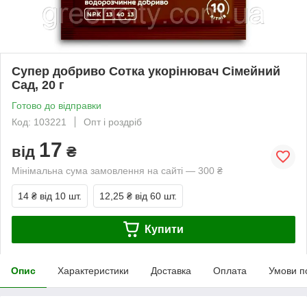
Супер добриво Сотка укорінювач Сімейний
Сад, 20 г
Готово до відправки
Код: 103221
Опт і роздріб
17
від
₴
Мінімальна сума замовлення на сайті — 300 ₴
14 ₴
від 10 шт.
12,25 ₴
від 60 шт.
Купити
Опис
Характеристики
Доставка
Оплата
Умови п