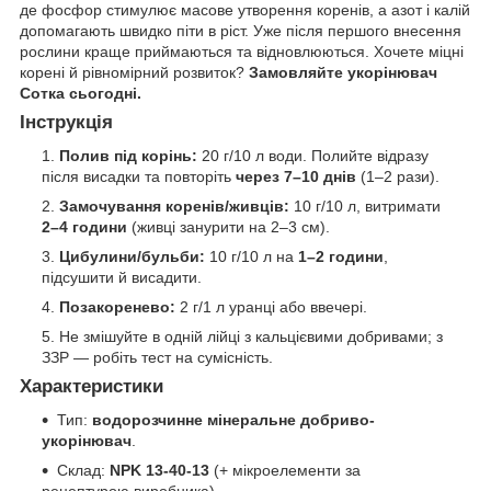
де фосфор стимулює масове утворення коренів, а азот і калій
допомагають швидко піти в ріст. Уже після першого внесення
рослини краще приймаються та відновлюються. Хочете міцні
корені й рівномірний розвиток?
Замовляйте укорінювач
Сотка сьогодні.
Інструкція
Полив під корінь:
20 г/10 л води. Полийте відразу
після висадки та повторіть
через 7–10 днів
(1–2 рази).
Замочування коренів/живців:
10 г/10 л, витримати
2–4 години
(живці занурити на 2–3 см).
Цибулини/бульби:
10 г/10 л на
1–2 години
,
підсушити й висадити.
Позакоренево:
2 г/1 л уранці або ввечері.
Не змішуйте в одній лійці з кальцієвими добривами; з
ЗЗР — робіть тест на сумісність.
Характеристики
Тип:
водорозчинне мінеральне добриво-
укорінювач
.
Склад:
NPK 13-40-13
(+ мікроелементи за
рецептурою виробника).