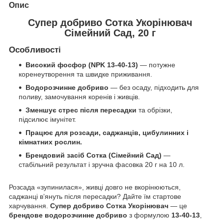
Опис
Супер добриво Сотка Укорінювач
Сімейний Сад, 20 г
Особливості
Високий фосфор (NPK 13-40-13)
— потужне
коренеутворення та швидке приживання.
Водорозчинне добриво
— без осаду, підходить для
поливу, замочування коренів і живців.
Зменшує стрес після пересадки
та обрізки,
підсилює імунітет.
Працює для розсади, саджанців, цибулинних і
кімнатних рослин.
Брендовий засіб Сотка (Сімейний Сад)
—
стабільний результат і зручна фасовка 20 г на 10 л.
Розсада «зупинилася», живці довго не вкорінюються,
саджанці в’януть після пересадки? Дайте їм стартове
харчування.
Супер добриво Сотка Укорінювач
— це
брендове водорозчинне добриво
з формулою
13-40-13
,