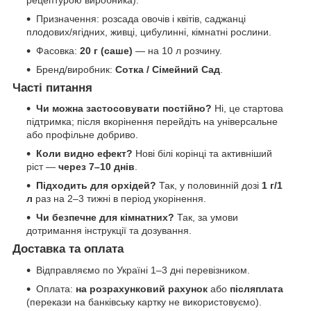
Призначення: розсада овочів і квітів, саджанці
плодових/ягідних, живці, цибулинні, кімнатні рослини.
Фасовка:
20 г (саше)
— на 10 л розчину.
Бренд/виробник:
Сотка / Сімейний Сад
.
Часті питання
Чи можна застосовувати постійно?
Ні, це стартова
підтримка; після вкорінення перейдіть на універсальне
або профільне добриво.
Коли видно ефект?
Нові білі корінці та активніший
ріст —
через 7–10 днів
.
Підходить для орхідей?
Так, у половинній дозі
1 г/1
л
раз на 2–3 тижні в період укорінення.
Чи безпечне для кімнатних?
Так, за умови
дотримання інструкції та дозування.
Доставка та оплата
Відправляємо по Україні 1–3 дні перевізником.
Оплата:
на розрахунковий рахунок
або
післяплата
(перекази на банківську картку не використовуємо).