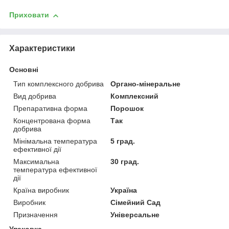
Приховати
Характеристики
Основні
Тип комплексного добрива
Органо-мінеральне
Вид добрива
Комплексний
Препаративна форма
Порошок
Концентрована форма
Так
добрива
Мінімальна температура
5 град.
ефективної дії
Максимальна
30 град.
температура ефективної
дії
Країна виробник
Україна
Виробник
Сімейний Сад
Призначення
Універсальне
Упаковка