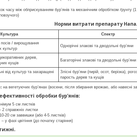
ок часу між обприскуванням бур’янів та механічним обробітком ґрунту (1 
повзучого)
Норми витрати препарату Напа
Культура
Спектр
 посів / вирощування
Однорічні злакові та дводольні бур’яни
х культур
декоративних дерев,
Багаторічні злакові та дводольні бур’яни
дних кущів
ні від культур та захаращені
Злісні бур’яни (пирій, осот, берізка), рого
парость дерев та кущів
:
на вегетуючих бур’янах (восени, після збирання врожаю, або навесні за
 ефективності обробки бур’ян
ів:
інімум 5 см листків
– 2 справжніх листки
 10-20 см заввишки (або 4-5 листків)
 – у фазі цвітіння (до початку старіння)
тижні.