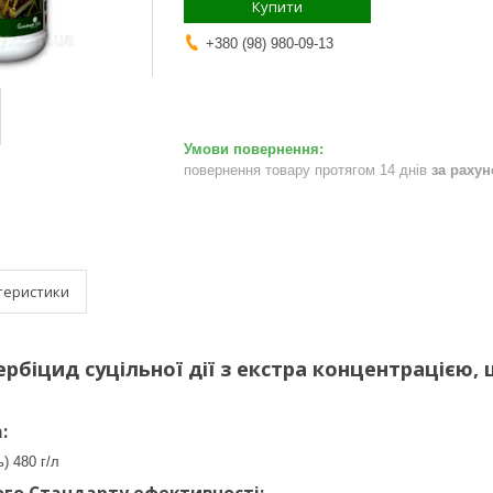
Купити
+380 (98) 980-09-13
повернення товару протягом 14 днів
за раху
теристики
рбіцид суцільної дії з екстра концентрацією, щ
:
) 480 г/л