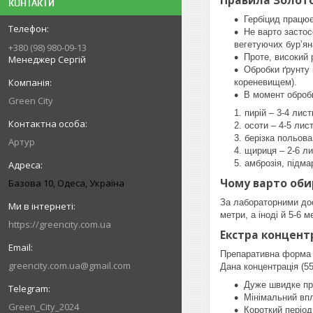
Правила Золото
КОНТАКТИ
Гербіцид працює
Не варто застос
вегетуючих бур’ян
+380 (98) 980-09-13
Проте, високий 
Менеджер Сергій
Обробки ґрунту 
кореневищем).
В момент обробк
Green City
пирій – 3-4 лист
осоти – 4-5 лист
берізка польова
Артур
щириця – 2-6 ли
амброзія, підма
Чому варто оби
Базова 10, Одеса, Україна
За лабораторними дос
метри, а іноді й 5-6 м
https://greencity.com.ua
Екстра концент
Препаративна форма г
greencity.com.ua@gmail.com
Дана концентрація (5
Дуже швидке про
Мінімальний впл
Green_City_2024
Короткий період