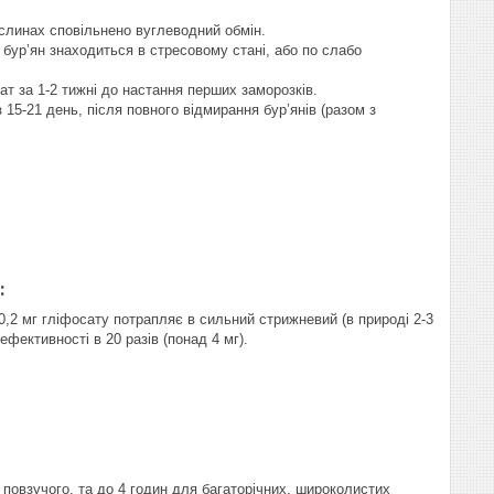
ослинах сповільнено вуглеводний обмін.
 бур’ян знаходиться в стресовому стані, або по слабо
ат за 1-2 тижні до настання перших заморозків.
15-21 день, після повного відмирання бур’янів (разом з
:
,2 мг гліфосату потрапляє в сильний стрижневий (в природі 2-3
фективності в 20 разів (понад 4 мг).
 повзучого, та до 4 годин для багаторічних, широколистих