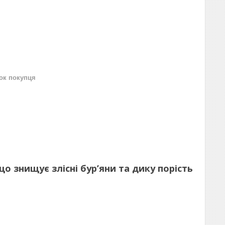
нок покупця
о знищує злісні бур’яни та дику порість