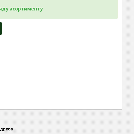
ляду асортименту
адреса