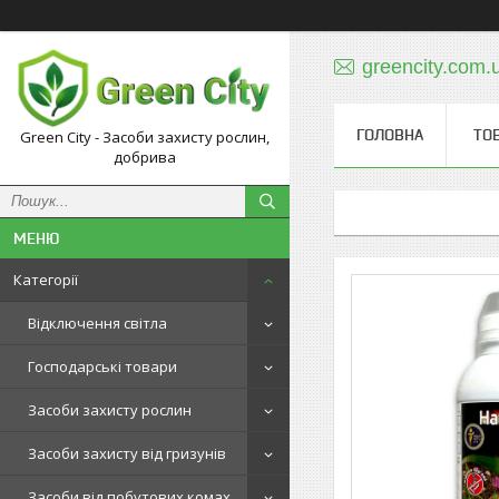
greencity.com
ГОЛОВНА
ТО
Green City - Засоби захисту рослин,
добрива
Категорії
Відключення світла
Господарські товари
Засоби захисту рослин
Засоби захисту від гризунів
Засоби від побутових комах