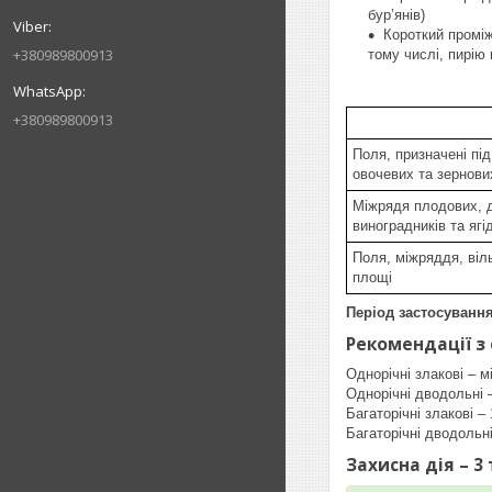
бур’янів)
Короткий проміж
+380989800913
тому числі, пирію 
+380989800913
Поля, призначені під
овочевих та зернови
Міжрядя плодових, 
виноградників та ягі
Поля, міжряддя, віль
площі
Період застосування
Рекомендації з
Однорічні злакові – м
Однорічні дводольні 
Багаторічні злакові –
Багаторічні дводольні
Захисна дія
– 3 