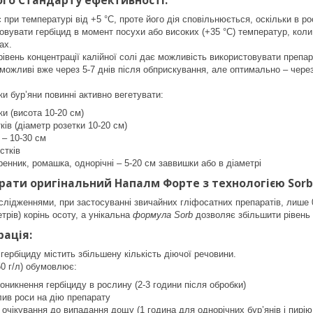
го Стандарту ефективності:
 при температурі від +5 °С, проте його дія сповільнюється, оскільки в р
овувати гербіцид в момент посухи або високих (+35 °С) температур, коли
ах.
рівень концентрації калійної солі дає можливість використовувати препар
можливі вже через 5-7 днів після обприскування, але оптимально – через 
и бур’яни повинні активно вегетувати:
ки (висота 10-20 см)
ків (діаметр розетки 10-20 см)
 – 10-30 см
стків
ренник, ромашка, однорічні – 5-20 см заввишки або в діаметрі
рати оригінальний Напалм Форте з технологією Sorb
лідженнями, при застосуванні звичайних гліфосатних препаратів, лише 0
етрів) корінь осоту, а унікальна
формула Sorb
дозволяє збільшити рівень е
рація:
ербіциду містить збільшену кількість діючої речовини.
50 г/л) обумовлює:
никнення гербіциду в рослину (2-3 години після обробки)
ив роси на дію препарату
 очікування до випадання дощу (1 година для однорічних бур’янів і пирію