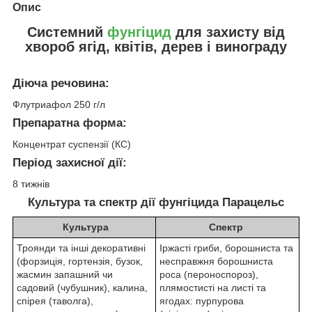
Опис
Системний
фунгіцид
для захисту від
хвороб ягід, квітів, дерев і винограду
Діюча речовина:
Флутриафол 250 г/л
Препаратна форма:
Концентрат суспензії (КС)
Період захисної дії:
8 тижнів
Культура та спектр дії фунгіцида Парацельс
Культура
Спектр
Троянди та інші декоративні
Іржасті гриби, борошниста та
(форзиція, гортензія, бузок,
несправжня борошниста
жасмин запашний чи
роса (пероноспороз),
садовий (чубушник), калина,
плямостисті на листі та
спірея (таволга),
ягодах: пурпурова