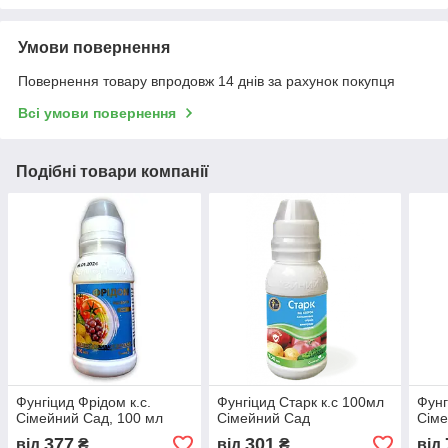
Умови повернення
Повернення товару впродовж 14 днів за рахунок покупця
Всі умови повернення
Подібні товари компанії
Фунгіцид Фрідом к.с.
Фунгіцид Старк к.с 100мл
Фунг
Сімейний Сад, 100 мл
Сімейний Сад
Сіме
377
301
від
₴
від
₴
від