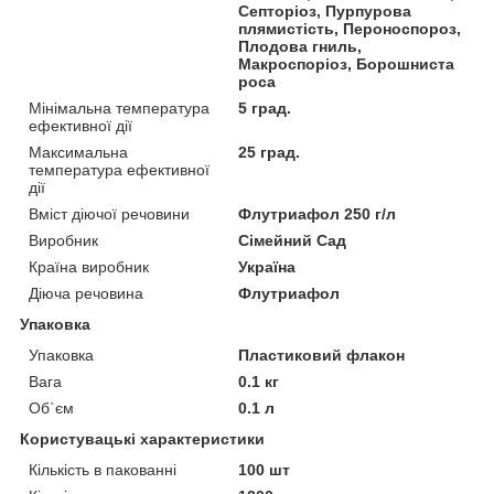
Септоріоз, Пурпурова
плямистість, Пероноспороз,
Плодова гниль,
Макроспоріоз, Борошниста
роса
Мінімальна температура
5 град.
ефективної дії
Максимальна
25 град.
температура ефективної
дії
Вміст діючої речовини
Флутриафол 250 г/л
Виробник
Сімейний Сад
Країна виробник
Україна
Діюча речовина
Флутриафол
Упаковка
Упаковка
Пластиковий флакон
Вага
0.1 кг
Об`єм
0.1 л
Користувацькі характеристики
Кількість в пакованні
100 шт