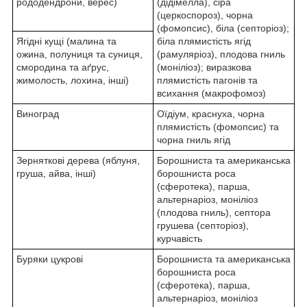
рододендрони, верес)
(дідімелла), сіра
(церкоспороз), чорна
(фомопсис), біла (септоріоз);
Ягідні кущі (малина та
біла плямистість ягід
ожина, полуниця та суниця,
(рамуляріоз), плодова гниль
смородина та аґрус,
(моніліоз); виразкова
жимолость, лохина, інші)
плямистість пагонів та
всихання (макрофомоз)
Виноград
Оїдіум, краснуха, чорна
плямистість (фомопсис) та
чорна гниль ягід
Зерняткові дерева (яблуня,
Борошниста та американська
груша, айва, інші)
борошниста роса
(сферотека), парша,
альтернаріоз, моніліоз
(плодова гниль), септора
грушева (септоріоз),
курчавість
Буряки цукрові
Борошниста та американська
борошниста роса
(сферотека), парша,
альтернаріоз, моніліоз