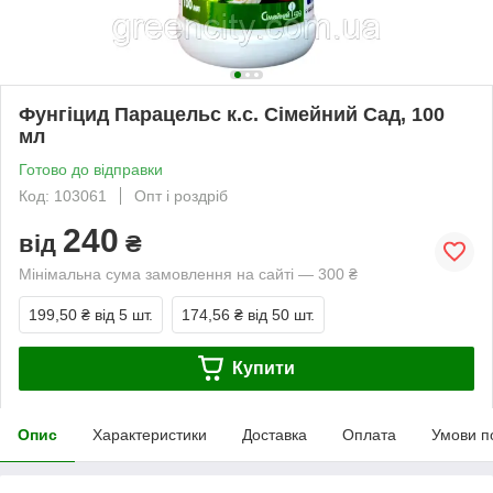
Фунгіцид Парацельс к.с. Сімейний Сад, 100
мл
Готово до відправки
Код: 103061
Опт і роздріб
240
від
₴
Мінімальна сума замовлення на сайті — 300 ₴
199,50 ₴
від 5 шт.
174,56 ₴
від 50 шт.
Купити
Опис
Характеристики
Доставка
Оплата
Умови п