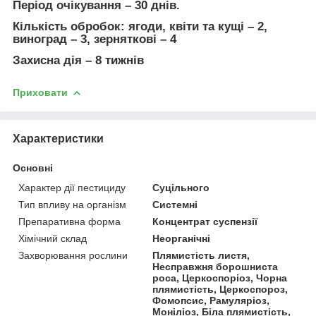
Період очікування
– 30 днів.
Кількість обробок
: ягоди, квіти та кущі – 2,
виноград – 3, зерняткові – 4
Захисна дія
– 8 тижнів
Приховати
Характеристики
Основні
Характер дії пестициду
Суцільного
Тип впливу на організм
Системні
Препаративна форма
Концентрат суспензії
Хімічний склад
Неорганічні
Захворювання рослини
Плямистість листя,
Несправжня борошниста
роса, Церкоспоріоз, Чорна
плямистість, Церкоспороз,
Фомопсис, Рамуляріоз,
Моніліоз, Біла плямистість,