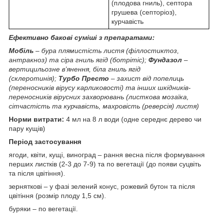
(плодова гниль), септора
грушева (септоріоз),
курчавість
Ефективно бакові суміші з препаратами:
Мобіль
– бура плямистість листя (філлостиктоз,
антракноз) та сіра гниль ягід (ботрітіс);
Фундазол
–
вертицильозне в’янення, біла гниль ягід
(склеротинія);
Турбо Престо
– захист від попелиць
(переносників вірусу карликовості) та інших шкідників-
переносників вірусних захворювань (листкова мозаїка,
сітчастість та курчавість, махровість (реверсія) листя)
Норми витрати:
4 мл на 8 л води (одне середнє дерево чи
пару кущів)
Період застосування
ягоди, квіти, кущі, виноград – рання весна після формування
перших листків (2-3 до 7-9) та по вегетації (до появи суцвіть
та після цвітіння).
зерняткові – у фазі зелений конус, рожевий бутон та після
цвітіння (розмір плоду 1,5 см).
буряки – по вегетації.