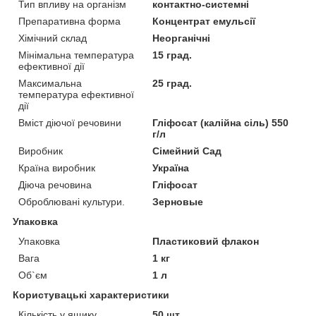
Тип впливу на організм
контактно-системні
Препаративна форма
Концентрат емульсії
Хімічний склад
Неорганічні
Мінімальна температура
15 град.
ефективної дії
Максимальна
25 град.
температура ефективної
дії
Вміст діючої речовини
Гліфосат (калійна сіль) 550
г/л
Виробник
Сімейний Сад
Країна виробник
Україна
Діюча речовина
Гліфосат
Оброблювані культури.
Зерновые
Упаковка
Упаковка
Пластиковий флакон
Вага
1 кг
Об`єм
1 л
Користувацькі характеристики
Кількість у ящику
50 шт