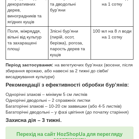
декоративних
та дводольні
на 1 сотку
дерев,
бур’яни
виноградників та
ягідних кущів
Поля, міжряддя,
Злісні бур’яни
100 мл на 8 л води
вільні від культур
(пирій, осот,
на 1 сотку
та захаращені
берізка), рогоза,
площі
парость дерев та
кущів
Період застосування:
на вегетуючих бур’янах (восени, після
збирання врожаю, або навесні за 2 тижні до сівби/
висаджування культури)
Рекомендації з ефективності обробки бур’ян
ів:
Однорічні злакові – мінімум 5 см листків
Однорічні дводольні – 2 справжніх листки
Багаторічні злакові – 10-20 см заввишки (або 4-5 листків)
Багаторічні дводольні – у фазі цвітіння (до початку старіння)
Захисна дія
– 3 тижні.
Перехід на сайт HozShopUa для перегляду