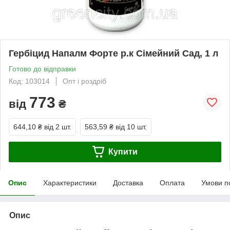
Гербіцид Напалм Форте р.к Сімейний Сад, 1 л
Готово до відправки
Код: 103014
Опт і роздріб
773
від
₴
644,10 ₴
від 2 шт.
563,59 ₴
від 10 шт.
Купити
Опис
Характеристики
Доставка
Оплата
Умови п
Опис