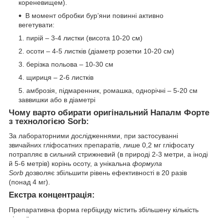
кореневищем).
В момент обробки бур’яни повинні активно
вегетувати:
пирій – 3-4 листки (висота 10-20 см)
осоти – 4-5 листків (діаметр розетки 10-20 см)
берізка польова – 10-30 см
щириця – 2-6 листків
амброзія, підмаренник, ромашка, однорічні – 5-20 см
заввишки або в діаметрі
Чому варто обирати оригінальний Напалм Форте
з технологією Sorb:
За лабораторними дослідженнями, при застосуванні
звичайних гліфосатних препаратів, лише 0,2 мг гліфосату
потрапляє в сильний стрижневий (в природі 2-3 метри, а іноді
й 5-6 метрів) корінь осоту, а унікальна
формула
Sorb
дозволяє збільшити рівень ефективності в 20 разів
(понад 4 мг).
Екстра концентрація:
Препаративна форма гербіциду містить збільшену кількість