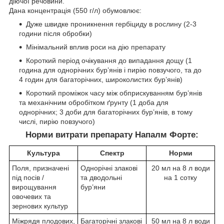
діючої речовини.
Дана концентрація (550 г/л) обумовлює:
Дуже швидке проникнення гербіциду в рослину (2-3
години після обробки)
Мінімальний вплив роси на дію препарату
Короткий період очікування до випадання дощу (1
година для однорічних бур’янів і пирію повзучого, та до
4 годин для багаторічних, широколистих бур’янів)
Короткий проміжок часу між обприскуванням бур’янів
та механічним обробітком ґрунту (1 доба для
однорічних; 3 доби для багаторічних бур’янів, в тому
числі, пирію повзучого)
Норми витрати препарату Напалм Форте:
Культура
Спектр
Норми
Поля, призначені
Однорічні злакові
20 мл на 8 л води
під посів /
та дводольні
на 1 сотку
вирощування
бур’яни
овочевих та
зернових культур
Міжрядя плодових,
Багаторічні злакові
50 мл на 8 л води