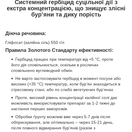
Системний гербіцид суцільної дії з
екстра концентрацією, що знищує злісні
бур’яни та дику порість
Діюча речовина:
Гліфосат (калійна сіль) 550 г/л
Правила Золотого Стандарту ефективності:
Гербіцид працює при температурі від +5 °С, проте
його дія сповільнюється, оскільки в рослинах
сповільнено вуглеводний обмін.
Не варто застосовувати гербіцид в момент посухи або
високих (+35 °С) температур, коли бур’ян знаходиться в
стресовому стані, або по слабо вегетуючих бур’янах.
Проте, високий рівень концентрації калійної солі дає
можливість використовувати препарат за 1-2 тижні до
настання перших заморозків.
Обробки ґрунту можливі вже через 5-7 днів після
обприскування, але оптимально – через 15-21 день,
після повного відмирання бур’янів (разом з