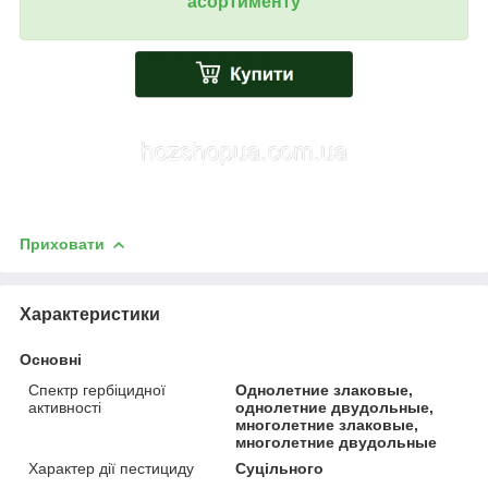
асортименту
Приховати
Характеристики
Основні
Спектр гербіцидної
Однолетние злаковые,
активності
однолетние двудольные,
многолетние злаковые,
многолетние двудольные
Характер дії пестициду
Суцільного