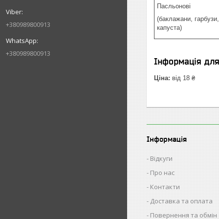
Пасльонові
(баклажани, гарбузи,
+380989800913
капуста)
+380989800913
Інформація дл
Ціна:
від 18 ₴
Інформація
Відкуги
Про нас
Контакти
Доставка та оплата
Повернення та обмін