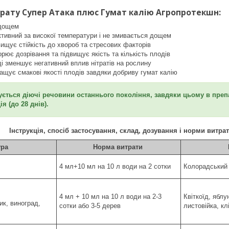
рату Супер Атака плюс Гумат калію Агропротекшн:
 дощем
тивний за високої температури і не змивається дощем
вищує стійкість до хвороб та стресових факторів
рює дозрівання та підвищує якість та кількість плодів
і зменшує негативний вплив нітратів на рослину
ащує смакові якості плодів завдяки добриву гумат калію
вується діючі речовини останнього покоління, завдяки цьому в преп
я (до 28 днів).
Інструкція, спосіб застосування, склад, дозування і норми витра
ура
Норма витрати
4 мл+10 мл на 10 л води на 2 сотки
Колорадський 
4 мл + 10 мл на 10 л води на 2-3
Квіткоїд, ябл
ик, виноград,
сотки або 3-5 дерев
листовійка, кл