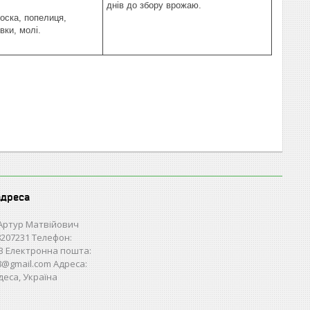
днів до збору врожаю.
оска, попелиця,
вки, молі.
адреса
Артур Матвійович
207231 Телефон:
3 Електронна пошта:
28@gmail.com Адреса:
деса, Україна