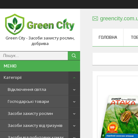
greencity.com
ГОЛОВНА
ТО
Green City - Засоби захисту рослин,
добрива
Категорії
Відключення світла
Господарські товари
Засоби захисту рослин
Засоби захисту від гризунів
Засоби від побутових комах