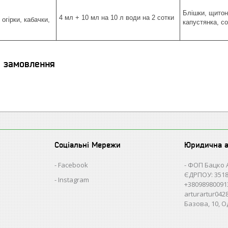
Блішки, щитон
4 мл + 10 мл на 10 л води на 2 сотки
 огірки, кабачки,
капустянка, со
я замовлення
Соціальні Мережи
Юридична 
Facebook
ФОП Бацко 
ЄДРПОУ: 3518
Instagram
+38098980091
arturartur04
Базова, 10, О