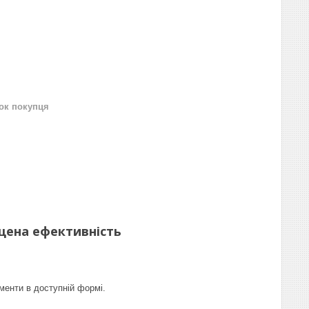
нок покупця
щена ефективність
ементи в доступній формі.