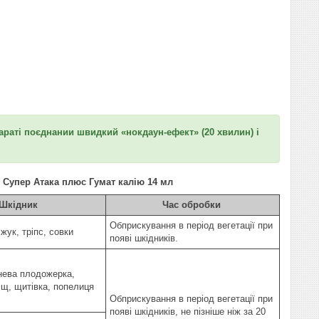
араті поєднании швидкий «нокдаун-ефект» (20 хвилин) і
т Супер Атака плюс Гумат калію 14 мл
Шкідник
Час обробки
Обприскування в період вегетації при
жук, тріпс, совки
появі шкідників.
унева плодожерка,
іщ, щитівка, попелиця
Обприскування в період вегетації при
появі шкідників, не пізніше ніж за 20