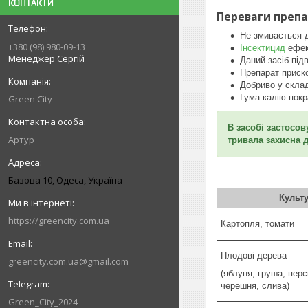
КОНТАКТИ
Переваги препа
Не змивається
+380 (98) 980-09-13
Інсектицид
ефек
Менеджер Сергій
Даний засіб під
Препарат приско
Добриво у склад
Гума калію покр
Green City
В засобі застосо
Артур
тривала захисна ді
Базова 10, Одеса, Україна
Культ
https://greencity.com.ua
Картопля, томати
Плодові дерева
greencity.com.ua@gmail.com
(яблуня, груша, перс
черешня, слива)
Green_City_2024