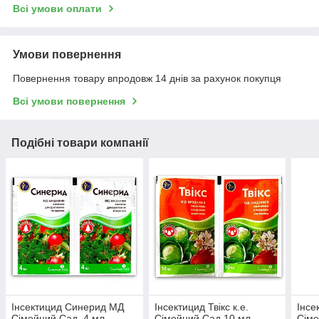
Всі умови оплати
Умови повернення
Повернення товару впродовж 14 днів за рахунок покупця
Всі умови повернення
Подібні товари компанії
Інсектицид Синерид МД
Інсектицид Твікс к.е.
Інсе
Сімейний Сад, 4 мл
Сімейний Сад 10 мл
Сіме