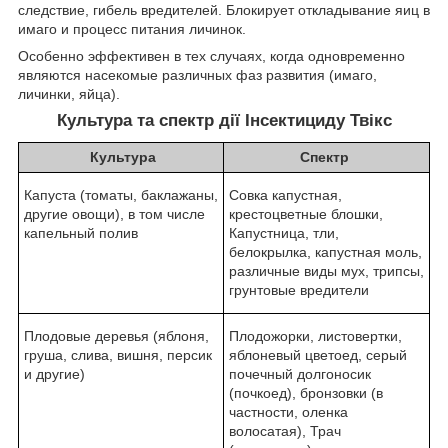
следствие, гибель вредителей. Блокирует откладывание яиц в
имаго и процесс питания личинок.
Особенно эффективен в тех случаях, когда одновременно
являются насекомые различных фаз развития (имаго,
личинки, яйца).
Культура та спектр дії Інсектициду Твікс
Культура
Спектр
Капуста (томаты, баклажаны,
Совка капустная,
другие овощи), в том числе
крестоцветные блошки,
капельный полив
Капустница, тли,
белокрылка, капустная моль,
различные виды мух, трипсы,
грунтовые вредители
Плодовые деревья (яблоня,
Плодожорки, листовертки,
груша, слива, вишня, персик
яблоневый цветоед, серый
и другие)
почечный долгоносик
(почкоед), бронзовки (в
частности, оленка
волосатая), Трач