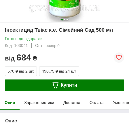
Інсектицид Твікс к.е. Сімейний Сад 500 мл
Готово до відправки
Код: 103041
Опт і роздріб
684
від
₴
570 ₴
від 2 шт.
498,75 ₴
від 24 шт.
Купити
Опис
Характеристики
Доставка
Оплата
Умови п
Опис