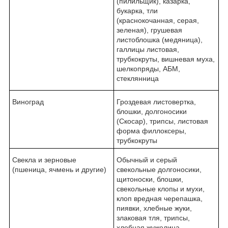
(пилильщик), казарка,
букарка, тли
(краснокочанная, серая,
зеленая), грушевая
листоблошка (медяница),
галлицы листовая,
трубкокруты, вишневая муха,
шелкопряды, АБМ,
стеклянница
Виноград
Гроздевая листовертка,
блошки, долгоносики
(Скосар), трипсы, листовая
форма филлоксеры,
трубкокруты
Свекла и зерновые
Обычный и серый
(пшеница, ячмень и другие)
свекольные долгоносики,
щитоноски, блошки,
свекольные клопы и мухи,
клоп вредная черепашка,
пиявки, хлебные жуки,
злаковая тля, трипсы,
хлебная жужелица