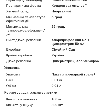
Препаративна форма
Концентрат емульсії
Хімічний склад
Неорганічні
Мінімальна температура
5 град.
ефективної дії
Максимальна
25 град.
температура ефективної
дії
Вміст діючої речовини
Хлорпірифос 500 г/л +
циперметрин 50 г/л
Виробник
Сімейний Сад
Країна виробник
Україна
Діюча речовина
Циперметрин, Хлорпірифос
Упаковка
Упаковка
Пакет з проваркой граней
Вага
0.01 кг
Об`єм
0.01 л
Користувацькі характеристики
Кількість в пакованні
100 шт
Кількість у ящику
800 шт