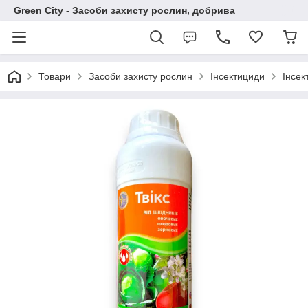
Green City - Засоби захисту рослин, добрива
Товари
Засоби захисту рослин
Інсектициди
Інсек