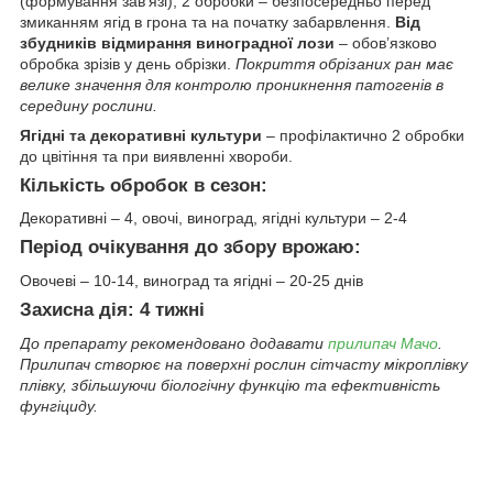
(формування зав’язі), 2 обробки – безпосередньо перед
змиканням ягід в грона та на початку забарвлення.
Від
збудників відмирання виноградної лози
– обов’язково
обробка зрізів у день обрізки.
Покриття обрізаних ран має
велике значення для контролю проникнення патогенів в
середину рослини.
Ягідні та декоративні культури
– профілактично 2 обробки
до цвітіння та при виявленні хвороби.
Кількість обробок в сезон:
Декоративні – 4, овочі, виноград, ягідні культури – 2-4
Період очікування до збору врожаю:
Овочеві – 10-14, виноград та ягідні – 20-25 днів
Захисна дія:
4 тижні
До препарату рекомендовано додавати
прилипач
Мачо
.
Прилипач створює на поверхні рослин сітчасту мікроплівку
плівку, збільшуючи біологічну функцію та ефективність
фунгіциду.