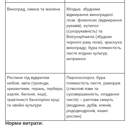
Виноград, ожина та малина
Мілдью, збудники
відмирання виноградної
лози: фомопсис (відмирання
рукавів), еутипоз
(сухорукавність) та
Botryosphaeria (збудник
чорного раку лози), краснуха
винограду; бура плямистість
листя ягідних культур,
антракноз
Рослини під відкритим
Пероноспороз, бура
небом: квіти (троянди,
плямистість листя, раморум
хризантеми, герань, гербера,
(стволові язви та
азалія, бегонія, інші),
суховершинність, опадання
трав’янисті багаторічні кущі
листя) – раптова смерть
та хвойні культури
(модрини, дубів, кленів,
рододендронів, інших
рослин)
Норми витрати: