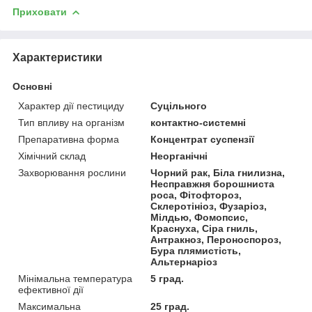
Приховати
Характеристики
Основні
Характер дії пестициду
Суцільного
Тип впливу на організм
контактно-системні
Препаративна форма
Концентрат суспензії
Хімічний склад
Неорганічні
Захворювання рослини
Чорний рак, Біла гнилизна,
Несправжня борошниста
роса, Фітофтороз,
Склеротініоз, Фузаріоз,
Мілдью, Фомопсис,
Краснуха, Сіра гниль,
Антракноз, Пероноспороз,
Бура плямистість,
Альтернаріоз
Мінімальна температура
5 град.
ефективної дії
Максимальна
25 град.