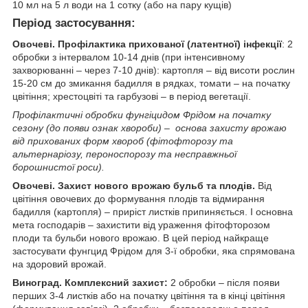
10 мл на 5 л води на 1 сотку (або на пару кущів)
Період застосування:
Овочеві. Профілактика прихованої (латентної) інфекції
: 2
обробки з інтервалом 10-14 днів (при інтенсивному
захворюванні – через 7-10 днів): картопля – від висоти рослин
15-20 см до змикання бадилля в рядках, томати – на початку
цвітіння; хрестоцвіті та гарбузові – в період вегетації.
Профілактичні обробки фунгіцидом Фрідом на початку
сезону (до появи ознак хвороби) – основа захисту врожаю
від прихованих форм хвороб (фітофторозу та
альтернаріозу, пероноспорозу та несправжньої
борошнистої роси).
Овочеві. Захист нового врожаю бульб та плодів.
Від
цвітіння овочевих до формування плодів та відмирання
бадилля (картопля) – приріст листків припиняється. І основна
мета господарів – захистити від ураження фітофторозом
плоди та бульби нового врожаю. В цей період найкраще
застосувати фунгцид Фрідом для 3-ї обробки, яка спрямована
на здоровий врожай.
Виноград. Комплексний захист:
2 обробки – після появи
перших 3-4 листків або на початку цвітіння та в кінці цвітіння