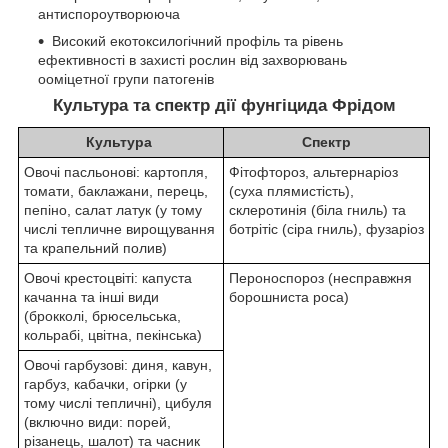
антиспороутворююча
Високий екотоксилогічний профіль та рівень
ефективності в захисті рослин від захворювань
ооміцетної групи патогенів
Культура та спектр дії фунгіцида Фрідом
Культура
Спектр
Овочі пасльонові: картопля,
Фітофтороз, альтернаріоз
томати, баклажани, перець,
(суха плямистість),
пепіно, салат латук (у тому
склеротинія (біла гниль) та
числі тепличне вирощування
ботрітіс (сіра гниль), фузаріоз
та крапельний полив)
Овочі крестоцвіті: капуста
Пероноспороз (несправжня
качанна та інші види
борошниста роса)
(брокколі, брюсельська,
кольрабі, цвітна, пекінська)
Овочі гарбузові: диня, кавун,
гарбуз, кабачки, огірки (у
тому числі тепличні), цибуля
(включно види: порей,
різанець, шалот) та часник