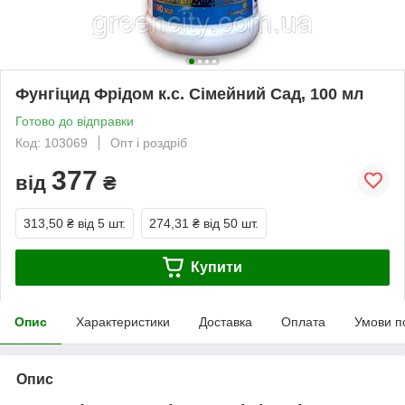
Фунгіцид Фрідом к.с. Сімейний Сад, 100 мл
Готово до відправки
Код: 103069
Опт і роздріб
377
від
₴
313,50 ₴
від 5 шт.
274,31 ₴
від 50 шт.
Купити
Опис
Характеристики
Доставка
Оплата
Умови п
Опис