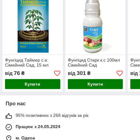
Фунгіцид Таймер с.е.
Фунгіцид Старк к.с 100мл
Фунг
Сімейний Сад, 15 мл
Сімейний Сад
Сіме
76
301
від
₴
від
₴
від
Купити
Купити
Про нас
95% позитивних з 268 відгуків за рік
Працює з 24.05.2024
м. Одеса