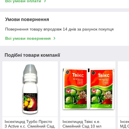
Всі умови оплати
Умови повернення
Повернення товару впродовж 14 днів за рахунок покупця
Всі умови повернення
Подібні товари компанії
Інсектицид Турбо Престо
Інсектицид Твікс к.е.
Інсе
3 Active к.с. Сімейний Сад,
Сімейний Сад 10 мл
МД С