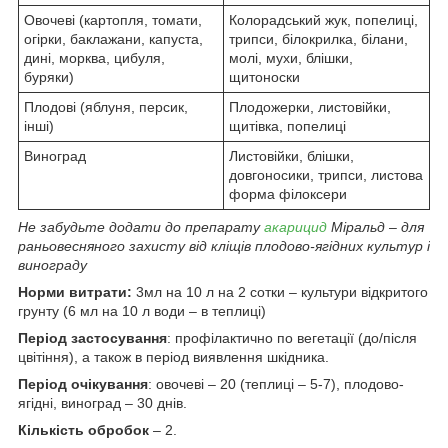
Овочеві (картопля, томати,
Колорадський жук, попелиці,
огірки, баклажани, капуста,
трипси, білокрилка, білани,
дині, морква, цибуля,
молі, мухи, блішки,
буряки)
щитоноски
Плодові (яблуня, персик,
Плодожерки, листовійки,
інші)
щитівка, попелиці
Виноград
Листовійки, блішки,
довгоносики, трипси, листова
форма філоксери
Не забудьте додати до препарату
акарицид
Міральд – для
раньовесняного захисту від кліщів плодово-ягідних культур і
винограду
Норми витрати:
3мл на 10 л на 2 сотки – культури відкритого
грунту (6 мл на 10 л води – в теплиці)
Період застосування
: профілактично по вегетації (до/після
цвітіння), а також в період виявлення шкідника.
Період очікування
: овочеві – 20 (теплиці – 5-7), плодово-
ягідні, виноград – 30 днів.
Кількість обробок
– 2.