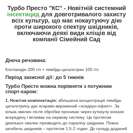
Турбо Престо "КС" - Новітній системний
інсектицид
для довготривалого захисту
всіх культур, що має нокаутуючу дію
проти широкого спектру шкідників,
включаючи деякі види кліщів від
компанії Сімейний Сад
Діюча речовина:
Клотіанідін 200 г/л + лямбда-цигалотрин 100 г/л
Період захисної дії:
до 5 тижнів
Турбо Престо можна порівняти з потужним
спорт-каром:
1. Новітня комплектація:
збільшена концентрація лямбда-
цигалотрину дає яскраво-виражений «нокдаун-ефект». За
кілька хвилин після обробки проникає через кутикулу комахи
всередину і впливає на нервову систему. Це протягом
декількох хвилин призводить до паралічу шкідника. Повна
загибель шкідників – протягом 1,5-2 годин. До складу доданий