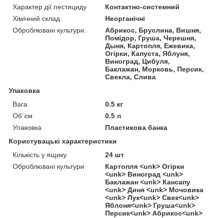
Характер дії пестициду
Контактно-системний
Хімічний склад
Неорганічні
Оброблювані культури.
Абрикос, Бруслина, Вишня,
Помідор, Груша, Черешня,
Дыня, Картопля, Ежевика,
Огірки, Капуста, Яблуня,
Виноград, Цибуля,
Баклажан, Морковь, Персик,
Свекла, Слива
Упаковка
Вага
0.5 кг
Об`єм
0.5 л
Упаковка
Пластикова банка
Користувацькі характеристики
Кількість у ящику
24 шт
Оброблювані культури
Картопля <unk> Огірки
<unk> Виноград <unk>
Баклажан <unk> Кансапу
<unk> Диня <unk> Мочовика
<unk> Лук<unk> Свек<unk>
Яблоня<unk> Груша<unk>
Персик<unk> Абрикос<unk>