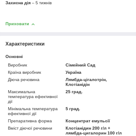
Захисна дія
– 5 тижнів
Приховати
Характеристики
Основні
Виробник
Сімейний Сад
Країна виробник
Україна
Діюча речовина
Лямбда-цігалотрін,
Клотіанідін
Максимальна
25 град.
температура ефективної
дії
Мінімальна температура
5 град.
ефективної дії
Препаративна форма
Концентрат емульсії
Вміст діючої речовини
Клотіанідин 200 г/л +
лямбда-цигалорин 100 г/л