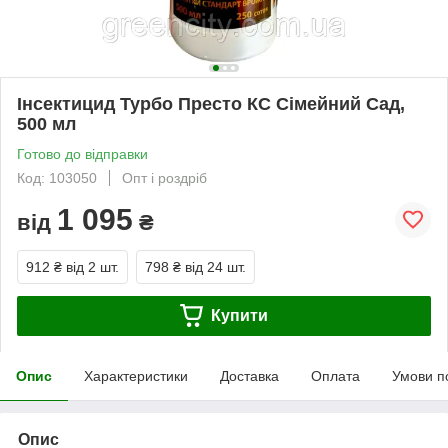
Інсектицид Турбо Престо КС Сімейний Сад,
500 мл
Готово до відправки
Код: 103050
Опт і роздріб
1 095
від
₴
912 ₴
від 2 шт.
798 ₴
від 24 шт.
Купити
Опис
Характеристики
Доставка
Оплата
Умови п
Опис