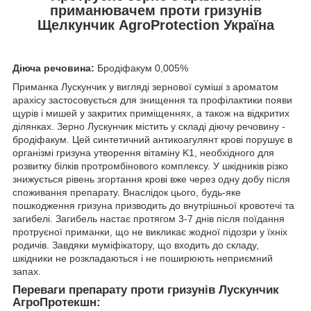
приманювачем проти гризунів
Щелкунчик AgroProtection Україна
Діюча речовина:
Бродіфакум 0,005%
Приманка Лускунчик у вигляді зернової суміші з ароматом
арахісу застосовується для знищення та профілактики появи
щурів і мишей у закритих приміщеннях, а також на відкритих
ділянках. Зерно Лускунчик містить у складі діючу речовину -
бродіфакум. Цей синтетичний антикоагулянт крові порушує в
організмі гризуна утворення вітаміну K1, необхідного для
розвитку білків протромбінового комплексу. У шкідників різко
знижується рівень згортання крові вже через одну добу після
споживання препарату. Внаслідок цього, будь-яке
пошкодження гризуна призводить до внутрішньої кровотечі та
загибелі. Загибель настає протягом 3-7 днів після поїдання
протруєної приманки, що не викликає жодної підозри у їхніх
родичів. Завдяки муміфікатору, що входить до складу,
шкідники не розкладаються і не поширюють неприємний
запах.
Переваги препарату проти гризунів Лускунчик
АгроПротекшн: