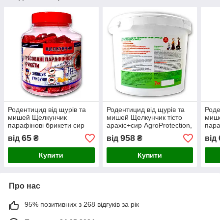
Родентицид від щурів та
Родентицид від щурів та
Роде
мишей Щелкунчик
мишей Щелкунчик тісто
миш
парафінові брикети сир
арахіс+сир AgroProtection,
пара
AgroProtection, 320 г ПЕТ
7 кг Відро
Agro
65
958
від
₴
від
₴
від
Купити
Купити
Про нас
95% позитивних з 268 відгуків за рік