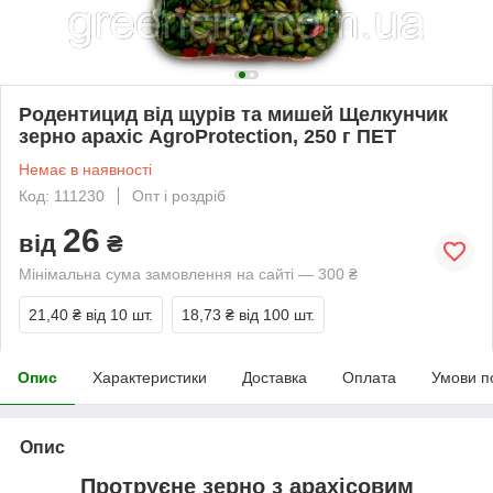
Родентицид від щурів та мишей Щелкунчик
зерно арахіс AgroProtection, 250 г ПЕТ
Немає в наявності
Код: 111230
Опт і роздріб
26
від
₴
Мінімальна сума замовлення на сайті — 300 ₴
21,40 ₴
від 10 шт.
18,73 ₴
від 100 шт.
Опис
Характеристики
Доставка
Оплата
Умови п
Опис
Протруєне зерно з арахісовим