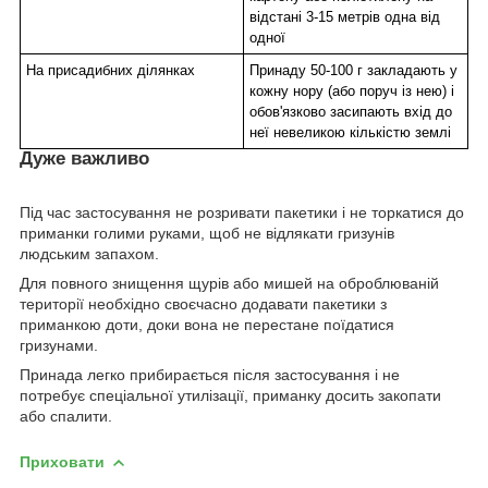
відстані 3-15 метрів одна від
одної
На присадибних ділянках
Принаду 50-100 г закладають у
кожну нору (або поруч із нею) і
обов'язково засипають вхід до
неї невеликою кількістю землі
Дуже важливо
Під час застосування не розривати пакетики і не торкатися до
приманки голими руками, щоб не відлякати гризунів
людським запахом.
Для повного знищення щурів або мишей на оброблюваній
території необхідно своєчасно додавати пакетики з
приманкою доти, доки вона не перестане поїдатися
гризунами.
Принада легко прибирається після застосування і не
потребує спеціальної утилізації, приманку досить закопати
або спалити.
Приховати