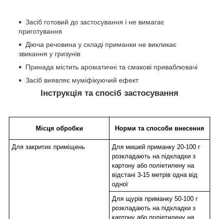
Засіб готовий до застосування і не вимагає
приготування
Діюча речовина у складі приманки не викликає
звикання у гризунів
Принада містить ароматичні та смакові приваблювачі
Засіб виявляє муміфікуючий ефект
Інструкція та спосіб застосування
Місця обробки
Норми та способи внесення
Для закритих приміщень
Для мишей приманку 20-100 г
розкладають на підкладки з
картону або поліетилену на
відстані 3-15 метрів одна від
одної
Для щурів приманку 50-100 г
розкладають на підкладки з
картону або поліетилену на